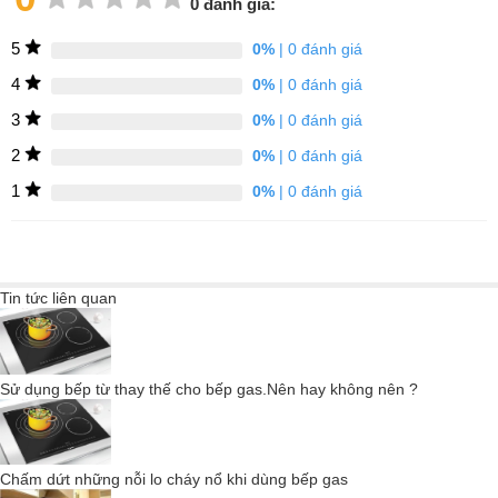
0 đánh giá:
dụng bền bỉ với 2 cạnh bên bo viền kim loại chắc chắn, 2 cạnh
5
0%
| 0 đánh giá
trước vát xuống tạo thành những đường cong mềm mại và tinh
tế.
4
0%
| 0 đánh giá
3
0%
| 0 đánh giá
2
0%
| 0 đánh giá
1
0%
| 0 đánh giá
Điều khiển nùm vặn dễ sử dụng
Đây là 1 thiết kế vừa mang tính cổ điển lại vừa hiện đại và thông
Tin tức liên quan
minh. Núm xoay vặn là kiểu điều khiển rất gần gũi với mọi người,
dễ sử dụng với mọi đối tượng ngay cả với những người lớn tuổi.
Sử dụng bếp từ thay thế cho bếp gas.Nên hay không nên ?
Mặt kính Schott Ceran nguyên khối bền bỉ và
Chấm dứt những nỗi lo cháy nổ khi dùng bếp gas
sang trọng