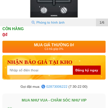
Phóng to hình ảnh
1/6
CÒN HÀNG
0₫
MUA GIÁ THƯỜNG
0₫
Có trả góp 0%
NHẬN BÁO GIÁ TẠI KHO
Đăng ký ngay
Gọi đặt mua:
02873006222
(7:30-22:00)
MUA NHƯ VUA - CHĂM SÓC NHƯ VIP