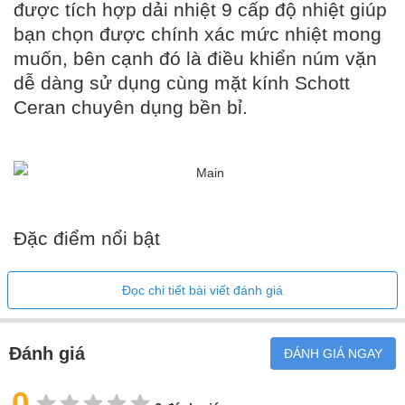
được tích hợp dải nhiệt 9 cấp độ nhiệt giúp
bạn chọn được chính xác mức nhiệt mong
muốn, bên cạnh đó là điều khiển núm vặn
dễ dàng sử dụng cùng mặt kính Schott
Ceran chuyên dụng bền bỉ.
Đặc điểm nổi bật
Đọc chi tiết bài viết đánh giá
Thiết kế lắp đặt âm bàn cùng những đường
cong tinh tế
Đánh giá
ĐÁNH GIÁ NGAY
Bếp gas Domino 2 bếp nấu Siemens ER3A6BB70
có thiết kế
lắp đặt âm bàn hiện đại với 2 bếp nấu nhỏ gọn phù hợp với mọi
0
không gian bếp. Mặt bếp làm bằng kính Schott Ceran chuyên