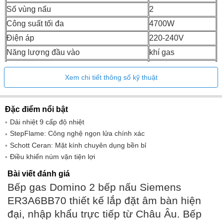
Số vùng nấu
2
Công suất tối đa
4700W
Điện áp
220-240V
Năng lượng đầu vào
khí gas
Chiều dài dây dẫn
100 cm
Xem chi tiết thông số kỹ thuật
Đặc điểm nổi bật
Dải nhiệt 9 cấp độ nhiệt
StepFlame: Công nghệ ngọn lửa chính xác
Schott Ceran: Mặt kính chuyên dụng bền bỉ
Điều khiển núm vặn tiện lợi
Bài viết đánh giá
Bếp gas Domino 2 bếp nấu Siemens
ER3A6BB70 thiết kế lắp đặt âm bàn hiện
đại, nhập khẩu trực tiếp từ Châu Âu. Bếp