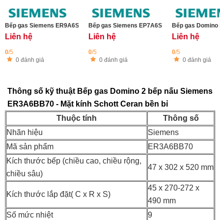
Bếp gas Siemens ER9A6SB70 iQ700
Bếp gas Siemens EP7A6SB20 iQ500 75cm - 5 
Bếp gas Domino 
Liên hệ
Liên hệ
Liên hệ
0
/5
0
/5
0
/5
0 đánh giá
0 đánh giá
0 đánh giá
Thông số kỹ thuật Bếp gas Domino 2 bếp nấu Siemens
ER3A6BB70 - Mặt kính Schott Ceran bền bỉ
Thuộc tính
Thông số
Nhãn hiệu
Siemens
Mã sản phẩm
ER3A6BB70
Kích thước bếp (chiều cao, chiều rộng,
47 x 302 x 520 mm
chiều sâu)
45 x 270-272 x
Kích thước lắp đặt( C x R x S)
490 mm
Số mức nhiệt
9