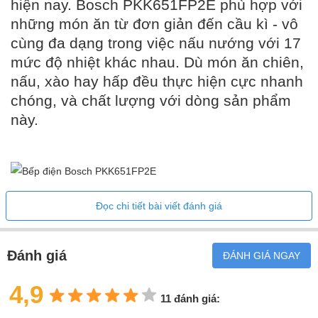
hiện nay. Bosch PKK651FP2E phù hợp với
những món ăn từ đơn giản đến cầu kì - vô
cùng đa dạng trong việc nấu nướng với 17
mức độ nhiệt khác nhau. Dù món ăn chiên,
nấu, xào hay hấp đều thực hiện cực nhanh
chóng, và chất lượng với dòng sản phẩm
này.
Đọc chi tiết bài viết đánh giá
Thiết kế âm bếp gọn nhẹ, kiểu dáng sang trọng
Đánh giá
ĐÁNH GIÁ NGAY
Gian bếp của bạn sẽ cực kỳ thoáng rộng, gọn gàng khi đặt dòng
4,9
sản phẩm
bếp điện
Bosch PKK651FP2E
tại đó. Được lắp đặt
11 đánh giá:
dạng âm bếp, Bosch PKK651FP2E chỉ chiếm một diện tích rất