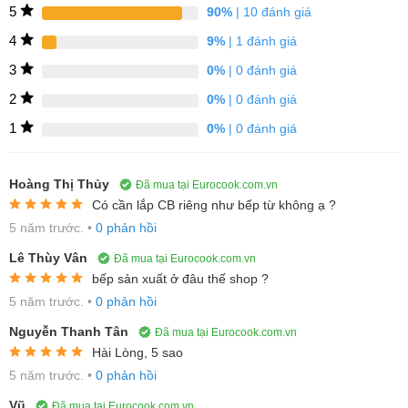
khiêm tốn, nhưng vô cùng tiện dụng, đa năng khi bạn muốn nấu
5
90%
| 10 đánh giá
cả 3 món cùng một lúc. Cùng với đó, bếp sử dụng khung vỏ là
4
9%
| 1 đánh giá
thép cứng chịu được va đập cao nên rất đẹp & bền ( không sợ bị
3
0%
| 0 đánh giá
méo hay bị lệch sau nhiều năm sử dụng)
2
0%
| 0 đánh giá
1
0%
| 0 đánh giá
Hoàng Thị Thủy
Đã mua tại Eurocook.com.vn
Có cần lắp CB riêng như bếp từ không ạ ?
5 năm trước.
•
0 phản hồi
Lê Thùy Vân
Đã mua tại Eurocook.com.vn
bếp sản xuất ở đâu thế shop ?
5 năm trước.
•
0 phản hồi
Nguyễn Thanh Tân
Đã mua tại Eurocook.com.vn
Hài Lòng, 5 sao
5 năm trước.
•
0 phản hồi
Vũ
Đã mua tại Eurocook.com.vn