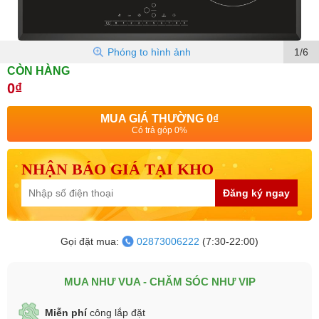
Phóng to hình ảnh
1/6
CÒN HÀNG
0₫
MUA GIÁ THƯỜNG
0₫
Có trả góp 0%
NHẬN BÁO GIÁ TẠI KHO
Đăng ký ngay
Gọi đặt mua:
02873006222
(7:30-22:00)
MUA NHƯ VUA - CHĂM SÓC NHƯ VIP
Miễn phí
công lắp đặt