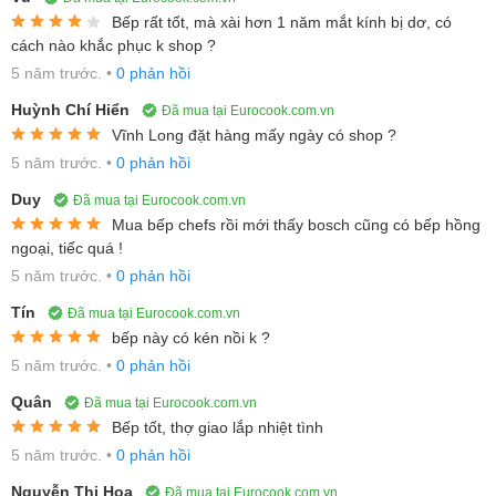
Mặt bếp điện được làm từ kính Schott Ceran
Bếp rất tốt, mà xài hơn 1 năm mắt kính bị dơ, có
nguyên khối, siêu bền
cách nào khắc phục k shop ?
5 năm trước.
•
0 phản hồi
Huỳnh Chí Hiển
Đã mua tại Eurocook.com.vn
Sử dụng mặt kính Schott Ceran siêu bền & sáng loáng,
Bosch
Vĩnh Long đặt hàng mấy ngày có shop ?
PKK651FP2E
"hiện diện" với vẻ ngoài hết sức tinh tế, hiện đại.
5 năm trước.
•
0 phản hồi
Được sản xuất tại Mainz - Đức & làm từ gốm sứ thủy tinh đặc biệt
Duy
Đã mua tại Eurocook.com.vn
và có khả năng chịu va đập tốt, Schott Ceran có thể chống lại
Mua bếp chefs rồi mới thấy bosch cũng có bếp hồng
những cú sốc nhiệt đột ngột lên đến 750°C & chịu lực tới 80kg.
ngoại, tiếc quá !
Mặt kính hoàn toàn không chứa các kim loại nặng độc hại asen
5 năm trước.
•
0 phản hồi
và antimon, được mài bóng & chống trầy xước hiệu quả. Cũng rất
Tín
Đã mua tại Eurocook.com.vn
dễ dàng vệ sinh, lau chùi khi mặt bếp bị bám bẩn.
bếp này có kén nồi k ?
Lưu ý: Mặt kính Schott Ceran bao giờ cũng có tên hãng đóng ở
5 năm trước.
•
0 phản hồi
góc bếp
Quân
Đã mua tại Eurocook.com.vn
Bếp tốt, thợ giao lắp nhiệt tình
5 năm trước.
•
0 phản hồi
Nguyễn Thị Hoa
Đã mua tại Eurocook.com.vn