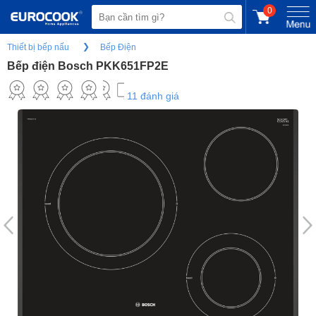
0
Thiết bị bếp nấu
Bếp Điện
Bếp điện Bosch PKK651FP2E
11 đánh giá