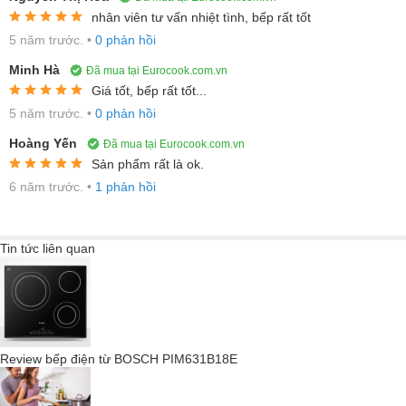
nhân viên tư vấn nhiệt tình, bếp rất tốt
5 năm trước.
•
0 phản hồi
Minh Hà
Đã mua tại Eurocook.com.vn
Giá tốt, bếp rất tốt...
5 năm trước.
•
0 phản hồi
Hoàng Yến
Đã mua tại Eurocook.com.vn
Sản phẩm rất là ok.
6 năm trước.
•
1 phản hồi
Tin tức liên quan
Đun nấu nhanh chóng với 17 cấp độ nhiệt & 3
bếp nấu
Review bếp điện từ BOSCH PIM631B18E
Bếp hồng ngoại Bosch
PKK651FP2E
được thiết kế với
17 cấp
độ
nhiệt giúp giúp bạn dễ dàng điều chỉnh nhiệt lượng chuẩn và