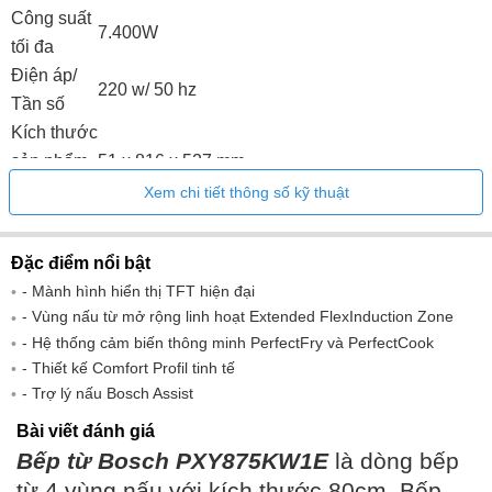
Công suất
7.400W
tối đa
Điện áp/
220 w/ 50 hz
Tần số
Kích thước
sản phẩm
51 x 816 x 527 mm
(CxRxD)
Xem chi tiết thông số kỹ thuật
Kích thước
lắp đặt
560 x 500 mm
Đặc điểm nổi bật
(CxRxD)
- Mành hình hiển thị TFT hiện đại
Trọng
- Vùng nấu từ mở rộng linh hoạt Extended FlexInduction Zone
17,6 kg
lượng
- Hệ thống cảm biến thông minh PerfectFry và PerfectCook
Điều khiển nhiệt độ: 17 mức năng lượng 5 mức
- Thiết kế Comfort Profil tinh tế
Tính năng
nhiệt độ Bếp có chức năng Booster siêu nhanh 4
- Trợ lý nấu Bosch Assist
sản phẩm
vùng cảm ứng với Sprint cho từng bếp
Bài viết đánh giá
Bếp từ Bosch PXY875KW1E
là dòng bếp
từ 4 vùng nấu với kích thước 80cm. Bếp