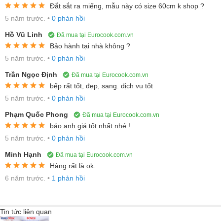
Bếp từ 4 vùng nấu Bosch
PXY875KW1E
có tông màu đen nổi bật,
Đắt sắt ra miếng, mẫu này có size 60cm k shop ?
sạch sẽ kết hợp cùng thiết kế Comfort Profil toát lên vẻ sang
5 năm trước.
•
0 phản hồi
trọng đậm phong cách Châu Âu. Theo đó, 2 viền trước và sau
Hồ Vũ Linh
Đã mua tại Eurocook.com.vn
của bếp thiết kế vát đầy tinh tế, 2 cạnh sau bo viền kim loại tạo
Bảo hành tại nhà không ?
tạo nên sựu chắc chắn.
5 năm trước.
•
0 phản hồi
Trần Ngọc Định
Đã mua tại Eurocook.com.vn
bếp rất tốt, đẹp, sang. dịch vụ tốt
5 năm trước.
•
0 phản hồi
Phạm Quốc Phong
Đã mua tại Eurocook.com.vn
Mặt kính bền bỉ SCHOTT CERAN
báo anh giá tốt nhất nhé !
5 năm trước.
•
0 phản hồi
Minh Hạnh
Đã mua tại Eurocook.com.vn
Mặt kính bếp được là mặt kính gốm “SCHOTT CERAN” cao cấp
Hàng rất là ok.
siêu chịu lực và chịu nhiệt tốt nhất thế giới. Bếp có thể chịu được
6 năm trước.
•
1 phản hồi
những cú sốc nhiệt lên đến 750°C, đảm bảo độ bền chắc trong
thời gian dài. Nguyên vật liệu sản xuất mặt bếp thân thiện với môi
trường, an toàn cho người sử dụng.
Tin tức liên quan