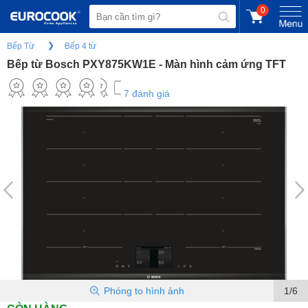
0
Bếp Từ
Bếp 4 từ
Bếp từ Bosch PXY875KW1E - Màn hình cảm ứng TFT
7 đánh giá
Phóng to hình ảnh
1/6