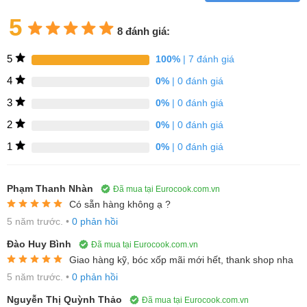
Màn hình cảm ứng TFT: Văn bản và hình ảnh rõ
ràng cho phép thao tác đơn giản với màn hình
5
cảm ứng tích hợp hiện đại giúp dễ dàng điều
8 đánh giá:
khiển
bếp từ
trong quá trình nấu nướng.
5
100%
| 7 đánh giá
4
0%
| 0 đánh giá
Bạn sẽ luôn có toàn bộ tổng quan và toàn quyền kiểm soát tất cả
3
0%
| 0 đánh giá
các chức năng của bếp với màn hình cảm ứng TFT. Hình ảnh rõ
2
0%
| 0 đánh giá
ràng, sống động và lời nhắc hữu ích chỉ cần hướng dẫn bạn qua
1
0%
| 0 đánh giá
từng bước khi bạn điều hướng các tùy chọn khác nhau mà bếp
của bạn cung cấp.
Phạm Thanh Nhàn
Đã mua tại Eurocook.com.vn
Có sẵn hàng không ạ ?
5 năm trước.
•
0 phản hồi
Đào Huy Bình
Đã mua tại Eurocook.com.vn
Giao hàng kỹ, bóc xốp mãi mới hết, thank shop nha
Thiết kế Comfort Profil tinh tế, sang trọng
5 năm trước.
•
0 phản hồi
Nguyễn Thị Quỳnh Thảo
Đã mua tại Eurocook.com.vn