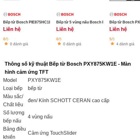
Bếp từ Bosch PIE875HC1E series 6 - 4 vùng nấu - màu đen, viền thép không 
Bếp từ 5 vùng nấu Bosch PXV875DC1E serie 8 
Bếp từ Bosch PX
Liên hệ
Liên hệ
Liên hệ
0
/5
0
/5
5
/5
0 đánh giá
0 đánh giá
4 đánh giá
Thông số kỹ thuật Bếp từ Bosch PXY875KW1E - Màn
hình cảm ứng TFT
Model
PXY875KW1E
Loại bếp
bếp từ
Màu sắc/
đen/ Kính SCHOTT CERAN cao cấp
Chất liệu
Số lượng
4 vùng nấu
bếp nấu
Bảng điều
Cảm ứng TouchSlider
khiển