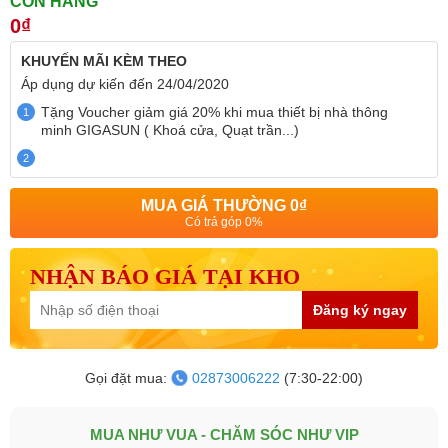
CÒN HÀNG
0₫
KHUYẾN MÃI
KÈM THEO
Áp dụng dự kiến đến
24/04/2020
Tặng Voucher giảm giá 20% khi mua thiết bị nhà thông
1
minh GIGASUN ( Khoá cửa, Quạt trần...)
2
MUA GIÁ THƯỜNG
0₫
Có trả góp 0%
NHẬN BÁO GIÁ TẠI KHO
Đăng ký ngay
Gọi đặt mua:
02873006222
(7:30-22:00)
MUA NHƯ VUA - CHĂM SÓC NHƯ VIP