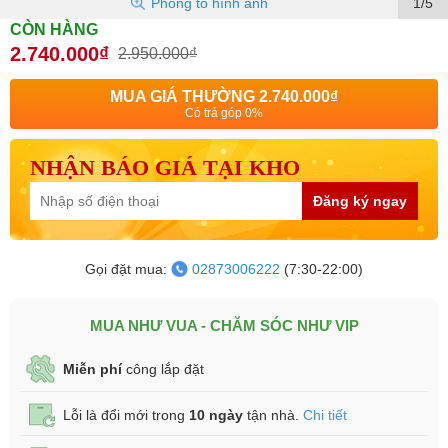
Phóng to hình ảnh
1/5
CÒN HÀNG
2.740.000₫
2.950.000₫
MUA GIÁ THƯỜNG
2.740.000₫
Có trả góp 0%
NHẬN BÁO GIÁ TẠI KHO
Đăng ký ngay
Gọi đặt mua:
02873006222
(7:30-22:00)
MUA NHƯ VUA - CHĂM SÓC NHƯ VIP
Miễn phí
công lắp đặt
Lỗi là đổi mới trong
10 ngày
tận nhà.
Chi tiết