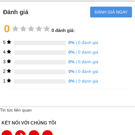
Đánh giá
ĐÁNH GIÁ NGAY
0
0 đánh giá:
Kích thước chi tiết Vòi Rửa Chén Bát Cao Cấp Argo - Mã G-2411
5
0%
| 0 đánh giá
4
0%
| 0 đánh giá
3
0%
| 0 đánh giá
2
0%
| 0 đánh giá
1
0%
| 0 đánh giá
Tin tức liên quan
KẾT NỐI VỚI CHÚNG TÔI