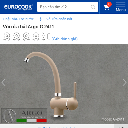
0
Chậu vòi- Lọc nước
Vòi rửa chén bát
Vòi rửa bát Argo G 2411
(Gửi đánh giá)