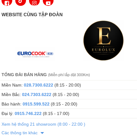
WEBSITE CÙNG TẬP ĐOÀN
Vòi Rửa Chén Bát Cao Cấp Argo - Mã G-2411- Màu 01
TỔNG ĐÀI BÁN HÀNG
(Miễn phí lắp đặt 300Km)
Miền Nam:
028.7300.6222
(8:15 - 20:00)
Miền Bắc:
024.7303.6222
(8:15 - 20:00)
Bảo hành:
0915.599.522
(8:15 - 20:00)
Đại lý:
0915.746.222
(8:15 - 17:00)
Xem hệ thống 21 showroom (8:00 - 22:00 )
Các thông tin khác