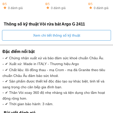
0
/5
0
/5
0
/5
0 đánh giá
0 đánh giá
0 đánh giá
Thông số kỹ thuật Vòi rửa bát Argo G 2411
Xem chi tiết thông số kỹ thuật
Đặc điểm nổi bật
✔ Chứng nhận xuất xứ và bảo đảm sức khoẻ chuẩn Châu Âu.
✔ Xuất xứ: Made in ITALY - Thương hiệu Argo
✔ Chất liệu: lõi đồng thau - mạ Crom - mạ đá Granite theo tiêu
chuẩn Châu Âu đảm bảo sức khoẻ.
✔ Sản phẩm được thiết kế độc đáo tạo sự khác biệt, tinh tế và
sang trọng cho căn bếp gia đình bạn.
✔ Thân Vòi xoay 360 độ nhẹ nhàng và tiện dụng cho tầm hoạt
động rộng hơn.
✔ Thời gian bảo hành: 3 năm.
Bài viết đánh giá