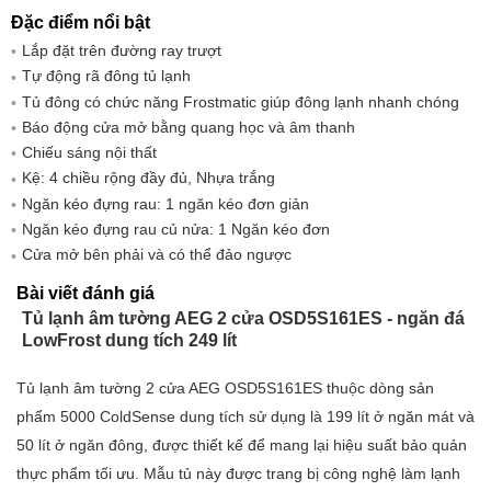
Đặc điểm nổi bật
Kích thước khoang rỗng (mm): 1580x560x550
Lắp đặt trên đường ray trượt
Công suất (W): 100
Tự động rã đông tủ lạnh
Tủ đông có chức năng Frostmatic giúp đông lạnh nhanh chóng
Điện áp (V): 230-240
Báo động cửa mở bằng quang học và âm thanh
Chiếu sáng nội thất
Chiều dài cáp (m): 2,4
Kệ: 4 chiều rộng đầy đủ, Nhựa trắng
Chiều cao gói hàng: 1640
Ngăn kéo đựng rau: 1 ngăn kéo đơn giản
Ngăn kéo đựng rau củ nửa: 1 Ngăn kéo đơn
Chiều rộng gói hàng: 590
Cửa mở bên phải và có thể đảo ngược
Độ sâu gói: 600
Bài viết đánh giá
Tổng trọng lượng: 51
Tủ lạnh âm tường AEG 2 cửa OSD5S161ES - ngăn đá
LowFrost dung tích 249 lít
Hiệu quả năng lượng
Tủ lạnh âm tường 2 cửa AEG OSD5S161ES thuộc dòng sản
Lớp hiệu suất năng lượng (tiêu chuẩn EU 2017/1369): E
phẩm 5000 ColdSense dung tích sử dụng là 199 lít ở ngăn mát và
Phân loại khí hậu (EU 2017/1369): SN-N-ST-T
50 lít ở ngăn đông, được thiết kế để mang lại hiệu suất bảo quản
Tiêu thụ năng lượng có trọng số tính bằng kilowatt-giờ mỗi năm
thực phẩm tối ưu. Mẫu tủ này được trang bị công nghệ làm lạnh