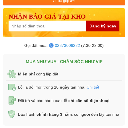
Có trả góp 0%
NHẬN BÁO GIÁ TẠI KHO
Đăng ký ngay
Gọi đặt mua:
02873006222
(7:30-22:00)
MUA NHƯ VUA - CHĂM SÓC NHƯ VIP
Miễn phí
công lắp đặt
Lỗi là đổi mới trong
10 ngày
tận nhà.
Chi tiết
Đổi trả và bảo hành cực dễ
chỉ cần số điện thoại
Bảo hành
chính hãng 3 năm
, có người đến lấy tận nhà