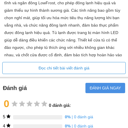
(kWh/năm) (EU) 2017/1369: 194
tĩnh và ngăn đông LowFrost, cho phép đông lạnh hiệu quả và
giảm thiểu sự hình thành sương giá. Các tính năng bao gồm tùy
Công suất đông lạnh kg/24h (EU 2017/1369): 6.1
chọn nghỉ mát, giúp tối ưu hóa mức tiêu thụ năng lượng khi bạn
Tổng dung tích tủ lạnh (l) (EU 2017/1369): 199
vắng nhà, và chức năng đông lạnh nhanh, đảm bảo thực phẩm
được đông lạnh hiệu quả. Tủ lạnh được trang bị màn hình LED
Nhiệt độ môi trường tối thiểu °C (EU) 2017/1369: 10
giúp dễ dàng điều khiển các chức năng. Thiết kế cửa tủ có thể
Tiếng ồn xung quanh phát ra, Lớp (EU 2017/1369): B
đảo ngược, cho phép tủ thích ứng với nhiều không gian khác
Chỉ số hiệu quả năng lượng (EU 2017/1369): 100
nhau, và chốt cửa được cố định, đảm bảo tích hợp hoàn hảo vào
nhà bếp.
Tần số (Hz): 50
Đọc chi tiết bài viết đánh giá
ColdSense bảo vệ thực phẩm bằng cách
Khác
nhanh chóng khôi phục nhiệt độ
Mã sản phẩm (PNC): 925 644 001
Đánh giá
ĐÁNH GIÁ NGAY
Loại: Tủ lạnh 2 cửa
0
Số lượng bộ điều nhiệt: 1
0 đánh giá:
Số lượng ngôi sao đông lạnh: 4
5
0%
| 0 đánh giá
Điều khiển: Điều khiển cảm ứng điện tử
4
0%
| 0 đánh giá