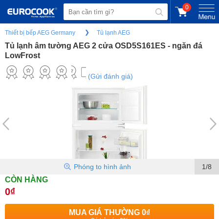
0
Thiết bị bếp AEG Germany
Tủ lạnh AEG
Tủ lạnh âm tường AEG 2 cửa OSD5S161ES - ngăn đá
LowFrost
(Gửi đánh giá)
Phóng to hình ảnh
1/8
CÒN HÀNG
0₫
MUA GIÁ THƯỜNG
0₫