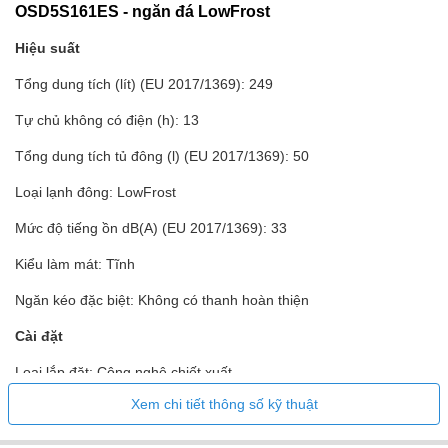
OSD5S161ES - ngăn đá LowFrost
Hiệu suất
Tổng dung tích (lít) (EU 2017/1369): 249
Tự chủ không có điện (h): 13
Tổng dung tích tủ đông (l) (EU 2017/1369): 50
Loại lạnh đông: LowFrost
Mức độ tiếng ồn dB(A) (EU 2017/1369): 33
Kiểu làm mát: Tĩnh
Ngăn kéo đặc biệt: Không có thanh hoàn thiện
Cài đặt
Loại lắp đặt: Công nghệ chiết xuất
Xem chi tiết thông số kỹ thuật
Bản lề cửa: Bản lề đảo ngược bên phải
Kích thước (mm): 1575x548x549