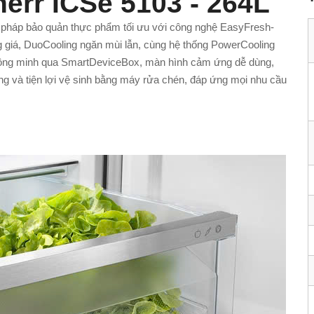
herr ICSe 5103 - 264L
i pháp bảo quản thực phẩm tối ưu với công nghệ EasyFresh-
ng giá, DuoCooling ngăn mùi lẫn, cùng hệ thống PowerCooling
 thông minh qua SmartDeviceBox, màn hình cảm ứng dễ dùng,
ng và tiện lợi vệ sinh bằng máy rửa chén, đáp ứng mọi nhu cầu