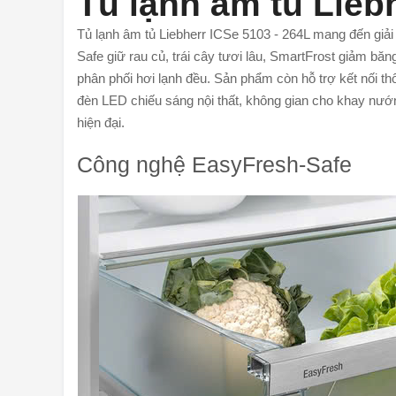
Tủ lạnh âm tủ Lieb
Tủ lạnh âm tủ Liebherr ICSe 5103 - 264L mang đến giả
Safe giữ rau củ, trái cây tươi lâu, SmartFrost giảm bă
phân phối hơi lạnh đều. Sản phẩm còn hỗ trợ kết nối
đèn LED chiếu sáng nội thất, không gian cho khay nướ
hiện đại.
Công nghệ EasyFresh-Safe