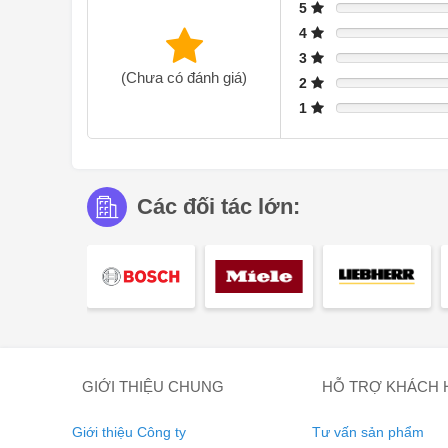
5
4
3
DuoCooling sử dụng hai mạch làm lạnh hoàn toàn riêng
(Chưa có đánh giá)
2
ngăn lạnh và ngăn đông. Thực phẩm không bị khô cũng k
1
hơn, nhưng tiết kiệm nhiều hơn và tận hưởng nhiều hơ
SmartDeviceBox có thể cải tiến
Các đối tác lớn:
GIỚI THIỆU CHUNG
HỖ TRỢ KHÁCH
Giới thiệu Công ty
Tư vấn sản phẩm