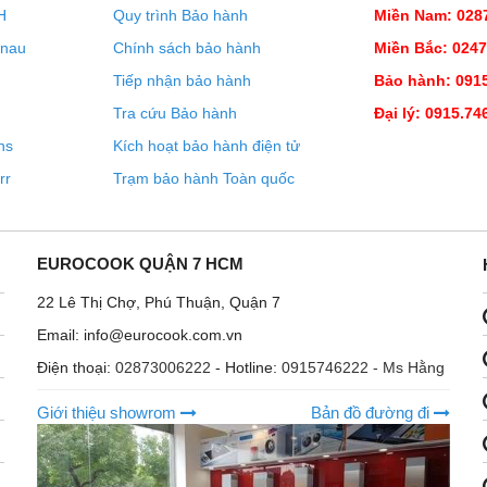
H
Quy trình Bảo hành
Miền Nam: 028
enau
Chính sách bảo hành
Miền Bắc: 024
Tiếp nhận bảo hành
Bảo hành: 0915
Tra cứu Bảo hành
Đại lý: 0915.74
ns
Kích hoạt bảo hành điện tử
rr
Trạm bảo hành Toàn quốc
EUROCOOK QUẬN 7 HCM
22 Lê Thị Chợ, Phú Thuận, Quận 7
Email: info@eurocook.com.vn
? Tủ lạnh Liebherr đã chuẩn bị sẵn sàng cho cuộc sống hiện
Điện thoại:
02873006222
- Hotline:
0915746222 - Ms Hằng
eBox để kết nối Liebherr của bạn với Internet.
 và sẽ mở ra toàn bộ thế giới khả năng kỹ thuật số cho bạn
Giới thiệu showrom
Bản đồ đường đi