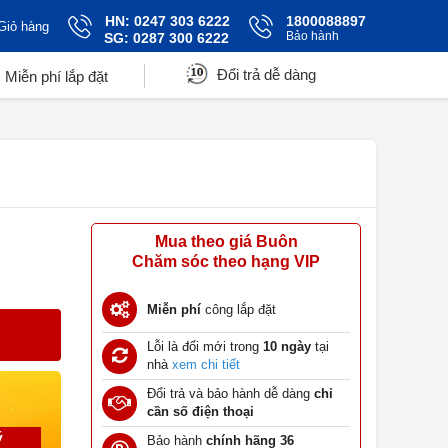
HN: 0247 303 6222
1800088897
Giỏ hàng
Bảo hành
SG: 0287 300 6222
Đổi trả dễ dàng
Miễn phí lắp đặt
Mua theo giá Buôn
Chăm sóc theo hạng VIP
Miễn phí
công lắp đặt
Lỗi là đổi mới trong
10 ngày
tại
nhà
xem chi tiết
Đổi trả và bảo hành dễ dàng
chỉ
cần số điện thoại
ý
Bảo hành
chính hãng 36