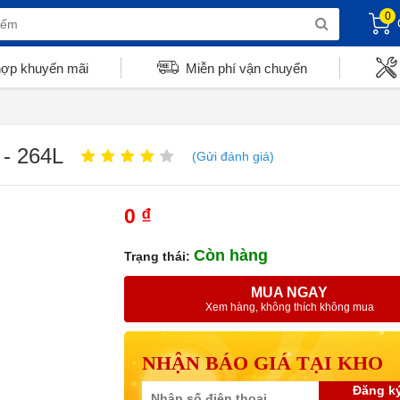
0
hợp khuyến mãi
Miễn phí vận chuyển
 - 264L
(Gửi đánh giá)
0 ₫
Còn hàng
Trạng thái:
MUA NGAY
Xem hàng, không thích không mua
NHẬN BÁO GIÁ TẠI KHO
Đăng k