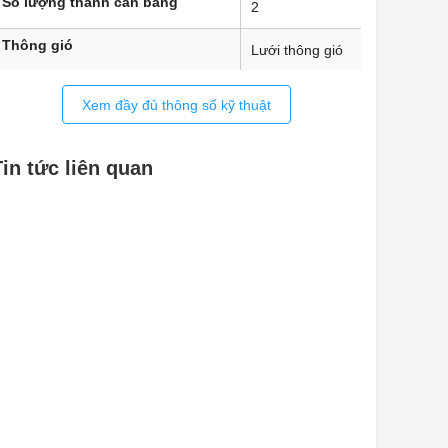
Số lượng thanh cân bằng
2
Thông gió
Lưới thông gió
khung trang trí
—
Xem đầy đủ thông số kỹ thuật
Cáp kết nối (chiều dài)
2.200mm
Tin tức liên quan
Phạm vi nhiệt độ có thể điều
-15 °C đến -26 °C
chỉnh
Vị trí ngăn đông
Đáy
Phương pháp rã đông
thủ công
Thời gian lưu trữ khi có lỗi theo
11 giờ
GS *
Khả năng đông lạnh trong 24 giờ
6,00 kg / 24 giờ
theo GS *