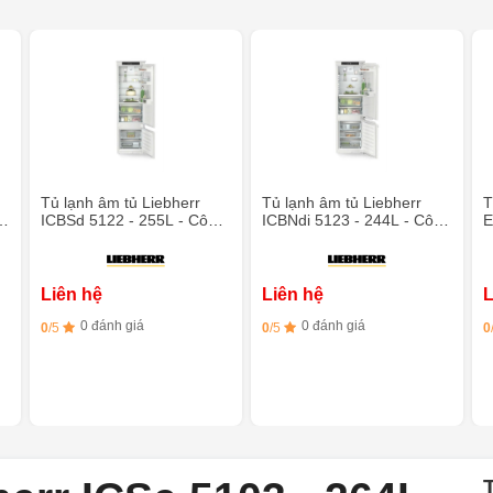
Tủ lạnh âm tủ Liebherr
Tủ lạnh âm tủ Liebherr
T
ICBSd 5122 - 255L - Công
ICBNdi 5123 - 244L - Công
E
nghệ BioFresh
nghệ BioFresh
C
Liên hệ
Liên hệ
L
0 đánh giá
0 đánh giá
0
/5
0
/5
0