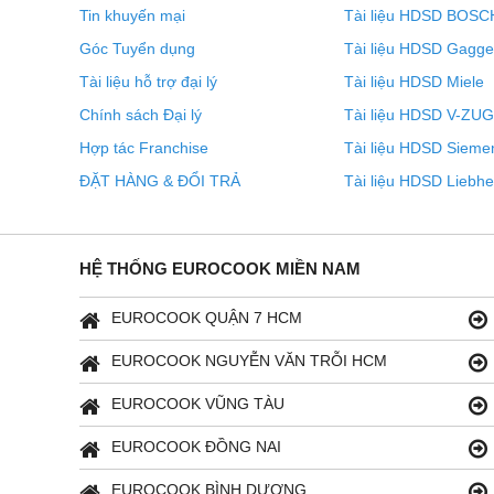
Tin khuyến mại
Tài liệu HDSD BOSC
Góc Tuyển dụng
Tài liệu HDSD Gagg
Tài liệu hỗ trợ đại lý
Tài liệu HDSD Miele
Chính sách Đại lý
Tài liệu HDSD V-ZUG
Hợp tác Franchise
Tài liệu HDSD Sieme
ĐẶT HÀNG & ĐỔI TRẢ
Tài liệu HDSD Liebhe
HỆ THỐNG EUROCOOK MIỀN NAM
EUROCOOK QUẬN 7 HCM
EUROCOOK NGUYỄN VĂN TRỖI HCM
Bạn muốn chuẩn bị cho tương lai của "Nhà thông minh"
đại và thông minh. Bạn có thể trang bị thêm SmartDevic
EUROCOOK VŨNG TÀU
SmartDeviceBox có thể được cài đặt chỉ trong vài bước
ngay hôm nay.
EUROCOOK ĐỒNG NAI
EUROCOOK BÌNH DƯƠNG