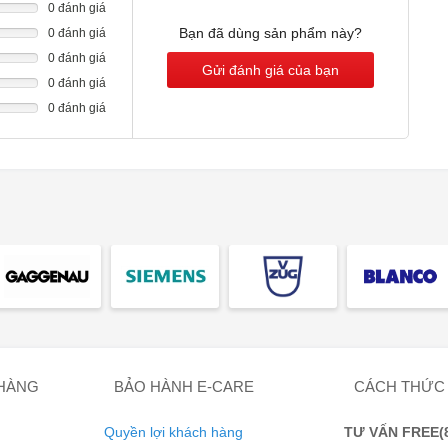
0 đánh giá
Bạn đã dùng sản phẩm này?
0 đánh giá
0 đánh giá
 biệt để đảm bảo không có không khí nào được trao đổi giữa
Gửi đánh giá của bạn
0 đánh giá
hông bị mùi. Điều này có nghĩa là ít vứt bỏ hơn, ít mua sắm
0 đánh giá
n.
 HÀNG
BẢO HÀNH E-CARE
CÁCH THỨC
Quyền lợi khách hàng
TƯ VẤN FREE(8: