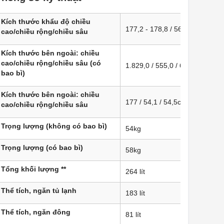
Kích thước khẩu độ chiều
177,2 - 178,8 / 56 - 57 / 55,0 
cao/chiều rộng/chiều sâu
Kích thước bên ngoài: chiều
cao/chiều rộng/chiều sâu (có
1.829,0 / 555,0 / 622,0mm
bao bì)
Kích thước bên ngoài: chiều
177 / 54,1 / 54,5cm
cao/chiều rộng/chiều sâu
Trọng lượng (không có bao bì)
54kg ​
Trọng lượng (có bao bì)
58kg ​
Tổng khối lượng **
264 lít
Thể tích, ngăn tủ lạnh
183 lít
Thể tích, ngăn đông
81 lít