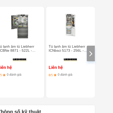
ủ lạnh âm tủ Liebherr
Tủ lạnh âm tủ Liebherr
Tủ lạnh 
CBNe 8871 - 522L -
ICNbsci 5173 - 256L -
ICNSd 560
ông nghệ BioFresh
Công nghệ EasyFresh
nghệ Ea
iên hệ
Liên hệ
Liên h
0 đánh giá
0 đánh giá
0 đ
/5
0
/5
0
/5
Thông số kỹ thuật