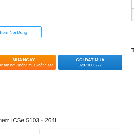
hêm Nội Dung
MUA NGAY
GỌI ĐẶT MUA
ao tận nơi, không mua không sao
02873006222
herr ICSe 5103 - 264L