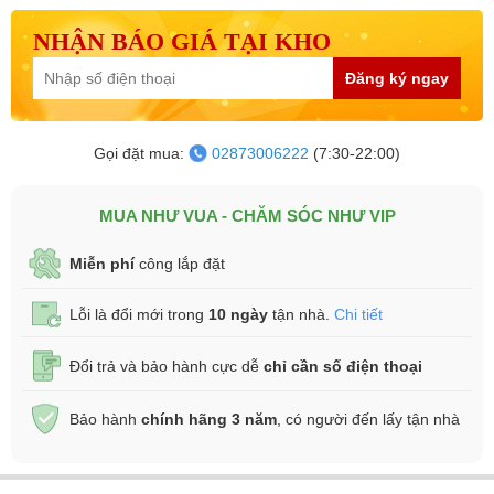
NHẬN BÁO GIÁ TẠI KHO
Đăng ký ngay
Gọi đặt mua:
02873006222
(7:30-22:00)
MUA NHƯ VUA - CHĂM SÓC NHƯ VIP
Miễn phí
công lắp đặt
Lỗi là đổi mới trong
10 ngày
tận nhà.
Chi tiết
Đổi trả và bảo hành cực dễ
chỉ cần số điện thoại
Bảo hành
chính hãng 3 năm
, có người đến lấy tận nhà