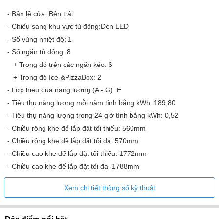
- Bản lề cửa: Bên trái
- Chiếu sáng khu vực tủ đông:Đèn LED
- Số vùng nhiệt độ: 1
- Số ngăn tủ đông: 8
+ Trong đó trên các ngăn kéo: 6
+ Trong đó Ice-&PizzaBox: 2
- Lớp hiệu quả năng lượng (A - G): E
- Tiêu thụ năng lượng mỗi năm tính bằng kWh: 189,80
- Tiêu thụ năng lượng trong 24 giờ tính bằng kWh: 0,52
- Chiều rộng khe để lắp đặt tối thiểu: 560mm
- Chiều rộng khe để lắp đặt tối đa: 570mm
- Chiều cao khe để lắp đặt tối thiểu: 1772mm
- Chiều cao khe để lắp đặt tối đa: 1788mm
- Độ sâu khe để lắp đặt: 550mm
Xem chi tiết thông số kỹ thuật
- Chiều rộng của thiết bị: 559mm
- Chiều cao của thiết bị: 1770mm
- Độ sâu của thiết bị: 546mm