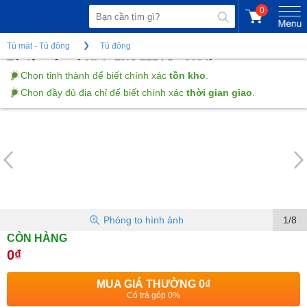
0
Tủ mát - Tủ đông
Tủ đông
Tủ đông âm tủ Miele FNS 7774 D - 213 lít
Chọn tỉnh thành để biết chính xác
tồn kho
.
Chọn đầy đủ địa chỉ để biết chính xác
thời gian giao
.
(Gửi đánh giá)
Phóng to hình ảnh
1/8
CÒN HÀNG
0₫
MUA GIÁ THƯỜNG
0₫
Có trả góp 0%