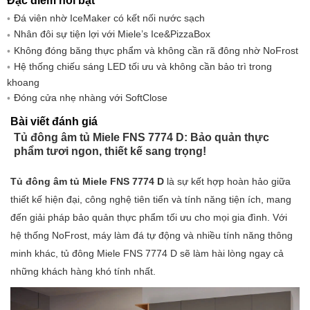
Đặc điểm nổi bật
- Trọng lượng: 71,20kg
Đá viên nhờ IceMaker có kết nối nước sạch
- Công nghệ gắn kết: Cửa cố định
Nhân đôi sự tiện lợi với Miele’s Ice&PizzaBox
Không đóng băng thực phẩm và không cần rã đông nhờ NoFrost
- Trọng lượng tối đa của cửa trước phần làm lạnh: 26kg
Hệ thống chiếu sáng LED tối ưu và không cần bảo trì trong
- Sản lượng đá viên mỗi ngày: 0,8kg
khoang
- Lớp khí hậu: SN-T
Đóng cửa nhẹ nhàng với SoftClose
- Khu vực đông lạnh 4 sao: 213 lít
Bài viết đánh giá
- Tổng dung tích sử dụng: 213 lít
Tủ đông âm tủ Miele FNS 7774 D: Bảo quản thực
- Thời gian bảo quản khi gặp sự cố: 9giờ
phẩm tươi ngon, thiết kế sang trọng!
- Khả năng đông lạnh trong 24 giờ: 12kg
- Lớp tiếng ồn (A-D): B
Tủ đông âm tủ Miele FNS 7774 D
là sự kết hợp hoàn hảo giữa
- Tiếng ồn phát ra : 33dB
thiết kế hiện đại, công nghệ tiên tiến và tính năng tiện ích, mang
- Dòng điện tiêu thụ: 1300mA
đến giải pháp bảo quản thực phẩm tối ưu cho mọi gia đình. Với
- Điện áp: 220,00-240,00V
hệ thống NoFrost, máy làm đá tự động và nhiều tính năng thông
- Bảo v: 10A
minh khác, tủ đông Miele FNS 7774 D sẽ làm hài lòng ngay cả
- Số pha: 1
những khách hàng khó tính nhất.
- Tần số: 50,00-60,00Hz
- Chiều dài dây điện: 2,20m