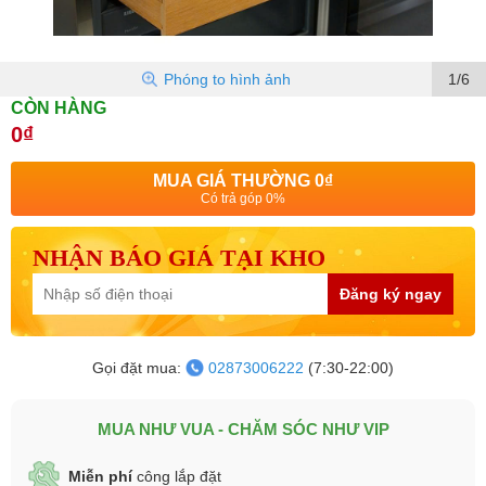
Phóng to hình ảnh
1/6
CÒN HÀNG
0₫
MUA GIÁ THƯỜNG
0₫
Có trả góp 0%
NHẬN BÁO GIÁ TẠI KHO
Đăng ký ngay
Gọi đặt mua:
02873006222
(7:30-22:00)
MUA NHƯ VUA - CHĂM SÓC NHƯ VIP
Miễn phí
công lắp đặt