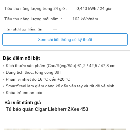
Tiêu thụ năng lượng trong 24 giờ : 0,443 kWh / 24 giờ
Tiêu thụ năng lượng mỗi năm : 162 kWh/năm
Lớp phát xạ tiếng ồn —
Xem chi tiết thông số kỹ thuật
Kích thước bên ngoài (C/R/S): 61,2 / 42,5 / 47,8 cm
Đặc điểm nổi bật
Chiều cao / chiều rộng / chiều sâu (có bao bì) : 695,0 / 440,0 /
Kích thước sản phẩm (Cao/Rộng/Sâu) 61,2 / 42,5 / 47,8 cm
508,0 mm
Dung tích thực, tổng cộng 39 l
Trọng lượng (không bao bì) : 30,00 kg
Phạm vi nhiệt độ 16 °C đến +20 °C
SmartSteel làm giảm đáng kể dấu vân tay và rất dễ vệ sinh.
Trọng lượng (có bao bì) : 34,00 kg
Khóa trẻ em an toàn
Bài viết đánh giá
Tủ bảo quản Cigar Liebherr ZKes 453
Kiểm soát : cảm ứng
Mạch làm mát có thể điều chỉnh : 1