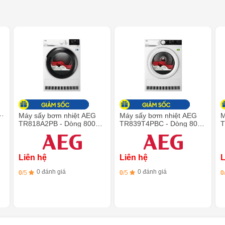
8
Máy sấy bơm nhiệt AEG
Máy sấy bơm nhiệt AEG
M
TR818A2PB - Dòng 8000
TR839T4PBC - Dòng 8000
AbsoluteCare 8 Kg
9 kg
A
S
Liên hệ
Liên hệ
L
0 đánh giá
0 đánh giá
0
/5
0
/5
0