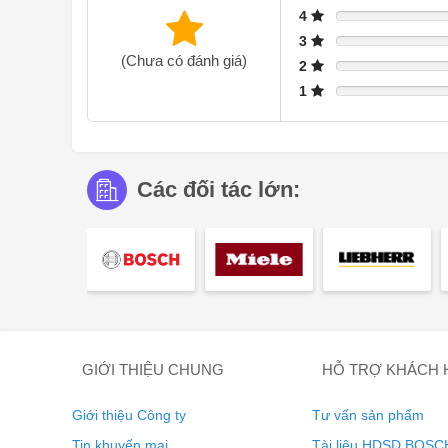
4
3
(Chưa có đánh giá)
2
1
Các đối tác lớn:
AbsoluteCare sử dụng bơm nhiệt và kiểm soát chuyển đ
cả với quần áo mỏng manh. Công nghệ này đảm bảo le
Woolmark Blue. Hơn nữa, chương trình Outdoor khôi p
AbsoluteCare®. Đảm bảo không co rút.
GIỚI THIỆU CHUNG
HỖ TRỢ KHÁCH
Chương trình MixDry
Giới thiệu Công ty
Tư vấn sản phẩm
Tin khuyến mại
Tài liệu HDSD BOSC