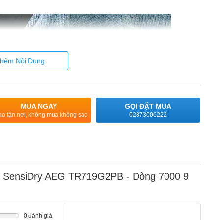
hêm Nội Dung
MUA NGAY
GỌI ĐẶT MUA
ao tận nơi, không mua không sao
02873006222
ệt SensiDry AEG TR719G2PB - Dòng 7000 9
0 đánh giá