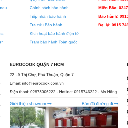
enau
Chính sách bảo hành
Miền Bắc: 024
Tiếp nhận bảo hành
Bảo hành: 0915
Tra cứu Bảo hành
Đại lý: 0915.74
ns
Kích hoạt bảo hành điện tử
rr
Trạm bảo hành Toàn quốc
EUROCOOK QUẬN 7 HCM
22 Lê Thị Chợ, Phú Thuận, Quận 7
Email: info@eurocook.com.vn
Điện thoại:
02873006222
- Hotline:
0915746222 - Ms Hằng
Giới thiệu showrom
Bản đồ đường đi