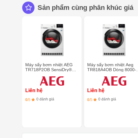
Sản phẩm cùng phân khúc giá
Máy sấy bơm nhiệt AEG
Máy sấy bơm nhiệt Aeg
TR718P2OB SensiDry®
TR818A4OB Dòng 8000-
7000 Series 8kg
kg AbsoluteCare
Liên hệ
Liên hệ
0 đánh giá
0 đánh giá
0
/5
0
/5