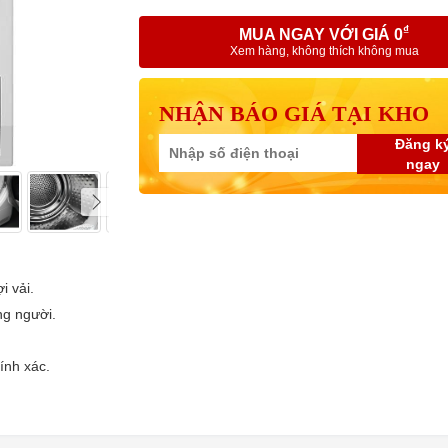
₫
MUA NGAY VỚI GIÁ 0
Xem hàng, không thích không mua
NHẬN BÁO GIÁ TẠI KHO
Đăng k
ngay
i vải.
ng người.
ính xác.