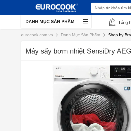
DANH MỤC SẢN PHẨM
Tổng 
eurocook.com.vn
Danh Mục Sản Phẩm
Shop by Br
Máy sấy bơm nhiệt SensiDry AEG