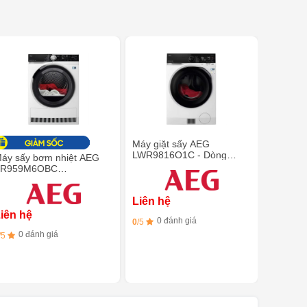
Máy giặt sấy AEG
LWR9816O1C - Dòng
áy sấy bơm nhiệt AEG
9000 Absolute Care, 10 kg
TR959M6OBC
và 6 kg
bsoluteCare® Plus 9000
eries 9kg
Liên hệ
iên hệ
0 đánh giá
0
/5
0 đánh giá
/5