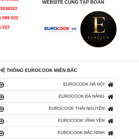
WEBSITE CÙNG TẬP ĐOÀN
73036222
.599.522
6.222
HỆ THỐNG EUROCOOK MIỀN BẮC
EUROCOOK HÀ NỘI
EUROCOOK ĐÀ NẴNG
EUROCOOK THÁI NGUYÊN
EUROCOOK VĨNH YÊN
EUROCOOK BẮC NINH