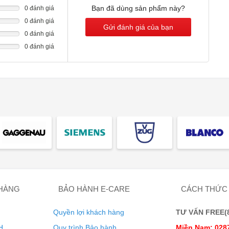
Bạn đã dùng sản phẩm này?
0 đánh giá
0 đánh giá
Gửi đánh giá của bạn
0 đánh giá
0 đánh giá
ộng cũng như nhiệt độ của lồng giặt để sấy khô an toàn, ngay
n và lụa không bị mất phom dáng và đạt chứng nhận
hục khả năng chống thấm nước cho quần áo ngoài trời.
 HÀNG
BẢO HÀNH E-CARE
CÁCH THỨC
Quyền lợi khách hàng
TƯ VẤN FREE(8:
H
Quy trình Bảo hành
Miền Nam: 028