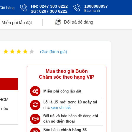
HN: 0247 303 6222
1800088897
Giỏ hàng
Bảo hành
SG: 0287 300 6222
Đổi trả dễ dàng
Miễn phí lắp đặt
(Gửi đánh giá)
Mua theo giá Buôn
Chăm sóc theo hạng VIP
Miễn phí
công lắp đặt
TPHCM
Lỗi là đổi mới trong
10 ngày
tại
nhà
xem chi tiết
t nếu
Đổi trả và bảo hành dễ dàng
chỉ
cần số điện thoại
Bảo hành
chính hãng 36