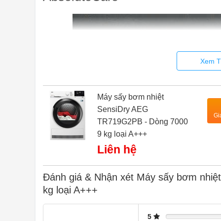
Xem T
Máy sấy bơm nhiệt
SensiDry AEG
Gi
TR719G2PB - Dòng 7000
9 kg loại A+++
Liên hệ
Đánh giá & Nhận xét Máy sấy bơm nhi
kg loại A+++
5