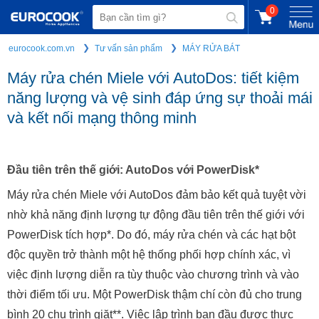
0
eurocook.com.vn
Tư vấn sản phẩm
MÁY RỬA BÁT
Máy rửa chén Miele với AutoDos: tiết kiệm
năng lượng và vệ sinh đáp ứng sự thoải mái
và kết nối mạng thông minh
Đầu tiên trên thế giới: AutoDos với PowerDisk*
Máy rửa chén Miele với AutoDos đảm bảo kết quả tuyệt vời
nhờ khả năng định lượng tự động đầu tiên trên thế giới với
PowerDisk tích hợp*. Do đó, máy rửa chén và các hạt bột
độc quyền trở thành một hệ thống phối hợp chính xác, vì
việc định lượng diễn ra tùy thuộc vào chương trình và vào
thời điểm tối ưu. Một PowerDisk thậm chí còn đủ cho trung
bình 20 chu trình giặt**. Việc lập trình ban đầu được thực