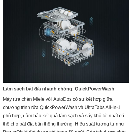
Làm sạch bát đĩa nhanh chóng: QuickPowerWash
Máy rửa chén Miele với AutoDos có sự kết hợp giữa
chương trình rửa QuickPowerWash và UltraTabs All-in-1
phù hợp, đảm bảo kết quả làm sạch và sấy khô tốt nhất có
thể cho bát đĩa bẩn thông thường. Hiệu suất tương tự như