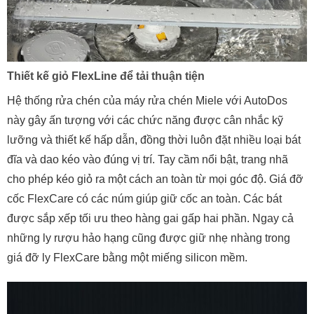
Thiết kế giỏ FlexLine để tải thuận tiện
Hệ thống rửa chén của máy rửa chén Miele với AutoDos
này gây ấn tượng với các chức năng được cân nhắc kỹ
lưỡng và thiết kế hấp dẫn, đồng thời luôn đặt nhiều loại bát
đĩa và dao kéo vào đúng vị trí. Tay cầm nổi bật, trang nhã
cho phép kéo giỏ ra một cách an toàn từ mọi góc độ. Giá đỡ
cốc FlexCare có các núm giúp giữ cốc an toàn. Các bát
được sắp xếp tối ưu theo hàng gai gấp hai phần. Ngay cả
những ly rượu hảo hạng cũng được giữ nhẹ nhàng trong
giá đỡ ly FlexCare bằng một miếng silicon mềm.