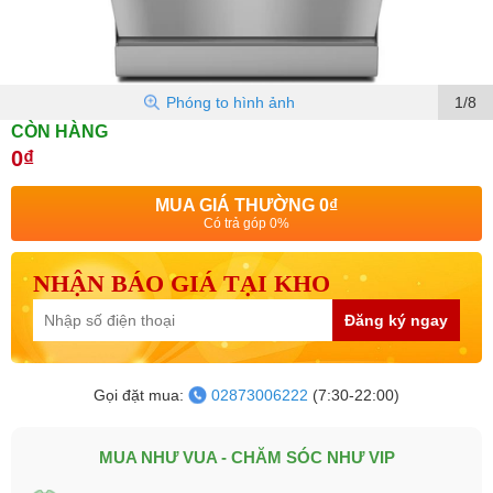
Phóng to hình ảnh
1/8
CÒN HÀNG
0₫
MUA GIÁ THƯỜNG
0₫
Có trả góp 0%
NHẬN BÁO GIÁ TẠI KHO
Đăng ký ngay
Gọi đặt mua:
02873006222
(7:30-22:00)
MUA NHƯ VUA - CHĂM SÓC NHƯ VIP