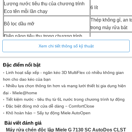
Lượng nước tiêu thụ của chương trình
6 lít
Eco tên mỗi lần chạy
Thép không gỉ, an t
Bộ lọc dầu mỡ
trong máy rửa bát
Điện năng tiêu thụ trong chương trình
0.74 kWh
Eco
Xem chi tiết thông số kỹ thuật
Thời lượng của chương trình Eco tính
238 min
bằng phút
Đặc điểm nổi bật
Độ ồn
45 dB
Linh hoạt sắp xếp - ngăn kéo 3D MultiFlex có nhiều không gian
Công suất định mức đầy đủ (kW)
2
hơn cho dao kéo của bạn
Cầu chì (A)
10
Nhiều lựa chọn thông tin hơn và mạng lưới thiết bị gia dụng hiện
đại - Miele@home
Điện áp (V)
230
Tiết kiệm nước - tiêu thụ từ 6L nước trong chương trình tự động
Tần số
50 Hz
Đặc biệt đóng mở cửa dễ dàng − ComfortClose
Kích thước thiết bị (CxRxS)
845 x 598 x 600 m
Khô hoàn hảo − Sấy tự động Miele AutoOpen
Trọng lượng
57 kg
Bài viết đánh giá
Máy rửa chén độc lập Miele G 7130 SC AutoDos CLST