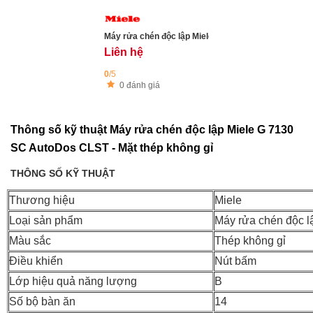
Máy rửa chén độc lập Miele G 5310 SC EDST Active 
Liên hệ
0
/5
0 đánh giá
Thông số kỹ thuật Máy rửa chén độc lập Miele G 7130
SC AutoDos CLST - Mặt thép không gỉ
THÔNG SỐ KỸ THUẬT
Thương hiệu
Miele
Loại sản phẩm
Máy rửa chén độc l
Màu sắc
Thép không gỉ
Điều khiển
Nút bấm
Lớp hiệu quả năng lượng
B
Số bộ bàn ăn
14