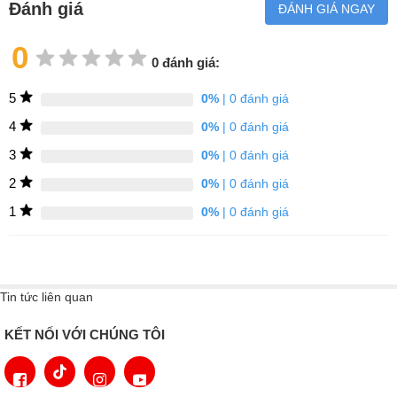
Đánh giá
ĐÁNH GIÁ NGAY
0
0 đánh giá:
5
0%
| 0 đánh giá
4
0%
| 0 đánh giá
3
0%
| 0 đánh giá
2
0%
| 0 đánh giá
1
0%
| 0 đánh giá
Tin tức liên quan
NÂNG CẤP TÍNH NĂNG: AUTODOS VỚI
POWERDISK - Liều lượng tự động cho kết
KẾT NỐI VỚI CHÚNG TÔI
quả tuyệt vời
Sự kết hợp hoàn hảo:
AutoDos là phần mềm định lượng tự động