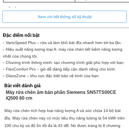
TIỆN ÍCH
Xem chi tiết thông số kỹ thuật
Hiển thị thời gian còn lại
•
Hẹn giờ rửa
24 giờ
Đặc điểm nổi bật
Âm báo tiến trình
•
VarioSpeed ​​​​Plus – rửa và làm khô bát đĩa nhanh hơn tới ba lần.
Đèn báo hoạt động
•
Hiệu suất năng lượng loại A: máy rửa chén tiết kiệm năng lượng
nhất của chúng tôi.
HIỆU SUẤT NĂNG LƯỢNG
Chương trình thông minh: tạo chương trình giặt phù hợp với bạn.
Cấp hiệu quả năng lượng (A–G)
FlexComfort Pro – giỏ dễ dàng tiếp cận dành riêng cho kính.
GlassZone – khu vực đặc biệt bảo vệ kính của bạn.
Lượng nước tiêu thụ trong chương trình tự động
Lượng nước tiêu thụ trong chương trình ECO
Bài viết đánh giá
trên mỗi chu kỳ chương trình (L)
Máy rửa chén âm bán phần Siemens SN57TS00CE
iQ500 60 cm
Tiêu thụ năng lượng trong chương trình ECO (kWh)
Tiêu thụ năng lượng trong chương trình ECO
Máy rửa chén tích hợp loại năng lượng A và sức chứa 14 bộ bát
sau 100 lần rửa (kWh)
đĩa. Máy rửa chén này có mức tiêu thụ năng lượng là 54 kWh trên
Giá trị tiêu thụ tính bằng kWh trong chương trình ECO
100 chu kỳ và độ ồn tối đa là 43 dB. Nó được trang bị 8 chương