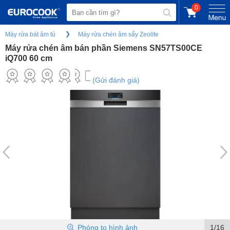
0
Máy rửa bát âm tủ
Máy rửa chén âm sấy Zeolite
Máy rửa chén âm bán phần Siemens SN57TS00CE
iQ700 60 cm
(Gửi đánh giá)
Phóng to hình ảnh
1/16