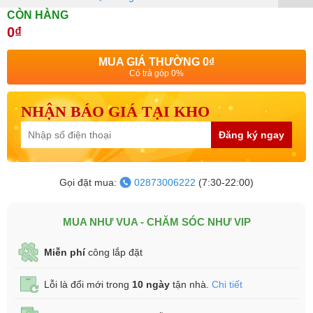
CÒN HÀNG
0₫
MUA GIÁ THƯỜNG
0₫
Có trả góp 0%
NHẬN BÁO GIÁ TẠI KHO
Đăng ký ngay
Gọi đặt mua:
02873006222
(7:30-22:00)
MUA NHƯ VUA - CHĂM SÓC NHƯ VIP
Miễn phí
công lắp đặt
Lỗi là đổi mới trong
10 ngày
tận nhà.
Chi tiết