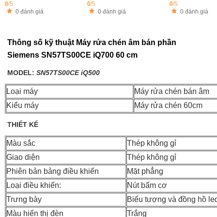
0
/5
0
/5
0
/5
0 đánh giá
0 đánh giá
0 đánh giá
Thông số kỹ thuật Máy rửa chén âm bán phần
Siemens SN57TS00CE iQ700 60 cm
MODEL:
SN57TS00CE iQ500
Loại máy
Máy rửa chén bán âm
Kiểu máy
Máy rửa chén 60cm
THIẾT KẾ
Màu sắc
Thép không gỉ
Giao diện
Thép không gỉ
Phiên bản bảng điều khiển
Mặt phẳng
Loại điều khiển:
Nút bấm cơ
Trưng bày
Biểu tượng và đồng hồ le
Màu hiển thị đèn
Trắng