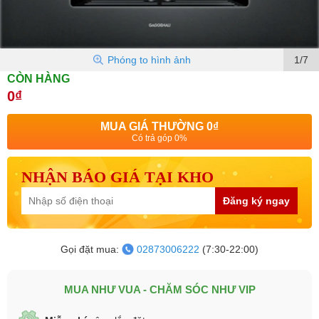
Phóng to hình ảnh
1/7
CÒN HÀNG
0₫
MUA GIÁ THƯỜNG
0₫
Có trả góp 0%
NHẬN BÁO GIÁ TẠI KHO
Đăng ký ngay
Gọi đặt mua:
02873006222
(7:30-22:00)
MUA NHƯ VUA - CHĂM SÓC NHƯ VIP