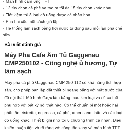
Màn hình cảm ứng TFT
Sản xuất tại Đức
12 tùy chọn cà phê và tạo ra tối đa 15 tùy chọn khác nhau
Tiết kiệm tới 8 loại đồ uống được cá nhân hóa
Pha hai cốc một cách giả lập
Hệ thống làm sạch bằng hơi nước tự động sau mỗi lần pha chế
sữa
Bài viết đánh giá
Máy Pha Cafe Âm Tủ Gaggenau
CMP250102 - Công nghệ ủ hương, Tự
làm sạch
Máy pha cà phê Gaggenau CMP 250-112 có khả năng tích hợp
sẵn, cho phép bạn lắp đặt thiết bị ngang bằng với mặt trước của
đồ nội thất. Mô hình được làm bằng màu kim loại và sẽ có thể
phù hợp với bất kỳ nội thất nào. Có thể chuẩn bị một hoặc hai
phần ăn: ristretto, espresso, cà phê, americano, latte và các loại
đồ uống khác. Thiết bị ghi nhớ tới 8 chương trình cá nhân. Điều
khiển thuận tiện và rõ ràng với công tắc xoay và màn hình TFT