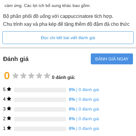
cảm ứng. Các lợi ích bổ sung khác bao gồm:
Bảo hành 3 năm
Bộ phân phối đồ uống với cappuccinatore tích hợp.
Đặc điểm chung
Chu trình xay và pha kép để tăng thêm độ đậm đà cho thức
Kiểu tự động
uống.
Đọc chi tiết bài viết đánh giá
Dễ dàng tiếp cận các thùng chứa nước, sữa và cà phê sau
cà phê sử dụng Nghiền/hạt
cánh cửa.
Chiều cao (cm)45,5
Đánh giá
ĐÁNH GIÁ NGAY
Chiều rộng (cm)59
0
Chiều sâu (cm)42,6
0 đánh giá:
Kích thước ngách tích hợp (cm) (WxHxD)44,9x55,8x35,6
5
0%
| 0 đánh giá
pha chế đồ uống
4
0%
| 0 đánh giá
cà phê espresso
3
0%
| 0 đánh giá
cà phê espresso đôi
2
0%
| 0 đánh giá
Espresso macchiato
1
0%
| 0 đánh giá
Double Espresso Macchiato