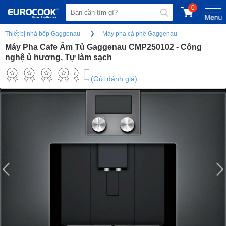
0
Thiết bị nhà bếp Gaggenau
Máy pha cà phê Gaggenau
Máy Pha Cafe Âm Tủ Gaggenau CMP250102 - Công
nghệ ủ hương, Tự làm sạch
(Gửi đánh giá)