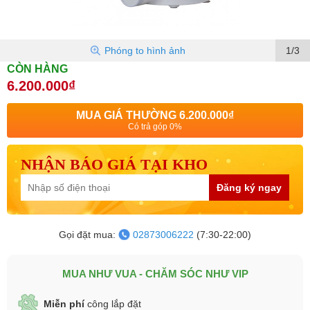
Phóng to hình ảnh
1/3
CÒN HÀNG
6.200.000₫
MUA GIÁ THƯỜNG
6.200.000₫
Có trả góp 0%
NHẬN BÁO GIÁ TẠI KHO
Đăng ký ngay
Gọi đặt mua:
02873006222
(7:30-22:00)
MUA NHƯ VUA - CHĂM SÓC NHƯ VIP
Miễn phí
công lắp đặt