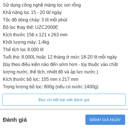
Sử dụng công nghệ màng lọc sợi rỗng
Khả năng lọc 15 - 20 lít/ ngày
Tốc độ dòng chảy: 3 lít mỗi phút
Bộ lọc thay thế: UZC2000E
Kích thước 156 x 121 x 263 mm
Khối lượng máy: 1,4kg
Thể tích lọc 8.000 lít
Tuổi thọ: 8.000L hoặc 12 tháng ở mức 18-20 lít mỗi ngày
(tùy theo điều kiện nào đến sớm hơn - tùy thuộc vào chất
lượng nước, thể tích, nhiệt độ và áp lực nước.)
Kích thước bộ lọc: 105 mm x 217 mm
Trọng lượng bộ lọc: 800g (nếu có nước 1400g)
Chất liệu của bộ lọc: nhựa ABS
Đọc chi tiết bài viết đánh giá
Lọc hiệu quả mà không cần điện.
Màu trắng
Xuất xứ Nhật Bản
Đánh giá
ĐÁNH GIÁ NGAY