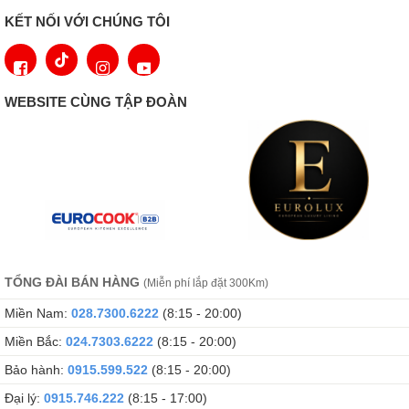
KẾT NỐI VỚI CHÚNG TÔI
Hoạt động thông minh với cảm biến PerfectAir
WEBSITE CÙNG TẬP ĐOÀN
Cảm biến PerfectAir hoạt động tự động đo mật độ và chất lượng
khói tại từng thời điểm. Tiết kiệm năng lượng và giảm tiếng ồn
trong nhà bếp.
TỔNG ĐÀI BÁN HÀNG
(Miễn phí lắp đặt 300Km)
Miền Nam:
028.7300.6222
(8:15 - 20:00)
Hệ thống lọc đơn giản dễ vệ sinh
Miền Bắc:
024.7303.6222
(8:15 - 20:00)
Bảo hành:
0915.599.522
(8:15 - 20:00)
Đại lý:
0915.746.222
(8:15 - 17:00)
Máy hút mùi
Bosch DWK98JQ60
sở hữa hệ thống lọc tiên tiến,