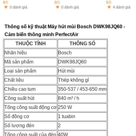
0
/5
0
/5
5
/5
0 đánh giá
0 đánh giá
4 đánh giá
Thông số kỹ thuật Máy hút mùi Bosch DWK98JQ60 -
Cảm biến thông minh PerfectAir
THUỘC TÍNH
THÔNG SỐ
Nhãn hiệu
Bosch
Mã sản phẩm
DWK98JQ60
Loại sản phẩm
Hút mùi
Chất liệu
Thép không gỉ
Chiều cao tum
350-537 / 453-650 mm
Công suất hút
840 m³ / h
Tổng công suất động cơ
250 W
Số động cơ
1 tuabin
Số lượng đèn
2
Tổng công suất của đèn
40W