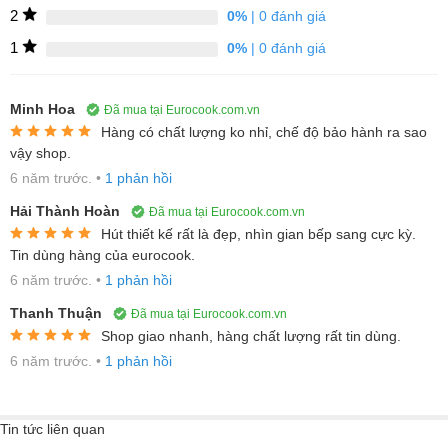
ăn để đảm bảo sạch mùi cho không gian bếp nhà bạn. Với công
2
0%
| 0 đánh giá
suât lớn nhất 700 m³/h ( theo tiêu chuẩn UNE/EN 61591). Đồng
1
0%
| 0 đánh giá
thời bạn có thể chọn bấm nút đèn chiếu sáng để quan sát khi nấu
ăn được dễ dàng hơn, độ ồn 58dB.
Minh Hoa
Đã mua tại Eurocook.com.vn
Hàng có chất lượng ko nhỉ, chế độ bảo hành ra sao
vậy shop.
6 năm trước.
•
1 phản hồi
Hải Thành Hoàn
Đã mua tại Eurocook.com.vn
Thiết kế treo tường tiện lợi
Hút thiết kế rất là đẹp, nhìn gian bếp sang cực kỳ.
Tin dùng hàng của eurocook.
6 năm trước.
•
1 phản hồi
Máy hút mùi vát Bosch
DWK98JQ60
có kích thước 90cm được
Thanh Thuận
Đã mua tại Eurocook.com.vn
thiết kế lắp đặt treo tường cựa kỳ hiện đại. Máy mang kiểu dáng
Shop giao nhanh, hàng chất lượng rất tin dùng.
vát đầy tinh tế kết hợp với với chất liệu kính sang trọng và viền
6 năm trước.
•
1 phản hồi
mỏng 2 cạnh làm bằng thép không gỉ.
Tin tức liên quan