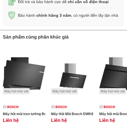
Đổi trả và bảo hành cực dễ
chỉ cần số điện thoại
Bảo hành
chính hãng 3 năm
, có người đến lấy tận nhà
Sản phẩm cùng phân khúc giá
Máy hút mùi vát
Máy hút mùi vát
Máy hút mùi vát
Máy hút mùi treo tường Bosch DWK91LT60 Series 8 - 90cm kính đen trong s
Máy Hút Mùi Bosch DWK87EM60B - Đẳng cấp 
Liên hệ
Liên hệ
Liên hệ