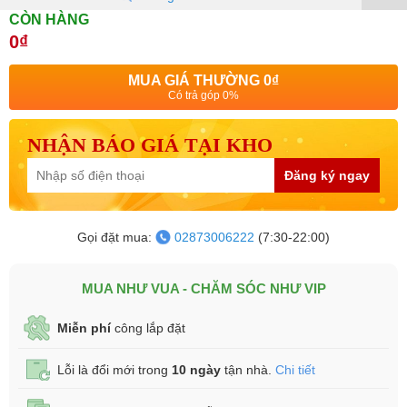
CÒN HÀNG
0₫
MUA GIÁ THƯỜNG
0₫
Có trả góp 0%
NHẬN BÁO GIÁ TẠI KHO
Đăng ký ngay
Gọi đặt mua:
02873006222
(7:30-22:00)
MUA NHƯ VUA - CHĂM SÓC NHƯ VIP
Miễn phí
công lắp đặt
Lỗi là đổi mới trong
10 ngày
tận nhà.
Chi tiết