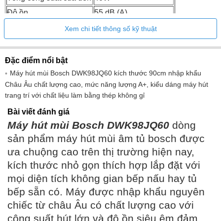
Độ ồn
55 dB (A)
Chế độ hút
5 chế độ hút
Xem chi tiết thông số kỹ thuật
Tổng trọng lượng
28 kg
Đặc điểm nổi bật
Máy hút mùi Bosch DWK98JQ60 kích thước 90cm nhập khẩu
Châu Âu chất lượng cao, mức năng lượng A+, kiểu dáng máy hút
trang trí với chất liệu làm bằng thép không gỉ
Bài viết đánh giá
Máy hút mùi Bosch DWK98JQ60
dòng
sản phẩm máy hút mùi âm tủ bosch được
ưa chuộng cao trên thị trường hiện nay,
kích thước nhỏ gọn thích hợp lắp đặt với
mọi diện tích không gian bếp nấu hay tủ
bếp sẵn có. Máy được nhập khẩu nguyên
chiếc từ châu Âu có chất lượng cao với
công suất hút lớn và độ ồn siêu êm đảm