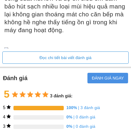
bảo hút sạch nhiều loại mùi hiệu quả mang
lại không gian thoáng mát cho căn bếp mà
không hề nghe thấy tiếng ồn gì trong khi
máy đang hoạt động.
Đọc chi tiết bài viết đánh giá
Đặc điểm nổi bật của Máy hút mùi
Bosch DWK98JQ60
Đánh giá
ĐÁNH GIÁ NGAY
5
3 đánh giá:
Bảng điều khiển hiện đại
5
100%
| 3 đánh giá
4
0%
| 0 đánh giá
Bảng điều khiển điện tử
gồm 3
tốc độ + chế độ hút chuyên
sâu lựa chọn mức độ hút phù hợp với lượng mùi và khói khi nấu
3
0%
| 0 đánh giá