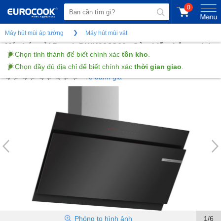
0
Máy hút mùi áp tường
Máy hút mùi vát
Máy hút mùi Bosch DWK98JQ60 - Cảm biến thông minh
Chọn tỉnh thành để biết chính xác
tồn kho
.
PerfectAir
Chọn đầy đủ địa chỉ để biết chính xác
thời gian giao
.
3 đánh giá
Phóng to hình ảnh
1/6