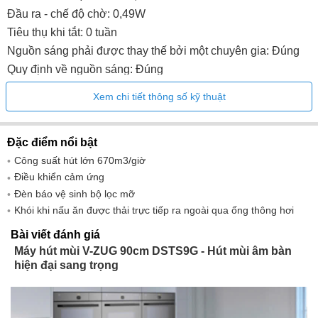
Đầu ra - chế độ chờ: 0,49W
Tiêu thụ khi tắt: 0 tuần
Nguồn sáng phải được thay thế bởi một chuyên gia: Đúng
Quy định về nguồn sáng: Đúng
Lớp hiệu quả năng lượng: B
Xem chi tiết thông số kỹ thuật
Tiêu thụ năng lượng hàng năm: 62,1 kWh
Đánh giá hiệu quả chiếu sáng: MỘT
Đặc điểm nổi bật
Hiệu suất động lực học chất lỏng: 27,1
Công suất hút lớn 670m3/giờ
Xếp hạng hiệu suất động lực học chất lỏng: B
Điều khiển cảm ứng
Loại kết nối (1): 220-240V~
Đèn báo vệ sinh bộ lọc mỡ
Công suất chiếu sáng danh nghĩa (số lượng x W): 1 x 6W
Khói khi nấu ăn được thải trực tiếp ra ngoài qua ống thông hơi
Tần số (1): 50Hz
Bài viết đánh giá
Tải kết nối (1): 0,28kW
Máy hút mùi V-ZUG 90cm DSTS9G - Hút mùi âm bàn
Bảo vệ cầu chì (1): 10A
hiện đại sang trọng
Loại phích cắm: CH Loại 12
Cáp kết nối: 1,5