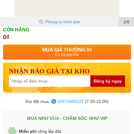
Phóng to hình ảnh
1/6
CÒN HÀNG
0₫
MUA GIÁ THƯỜNG
0₫
Có trả góp 0%
NHẬN BÁO GIÁ TẠI KHO
Đăng ký ngay
Gọi đặt mua:
02873006222
(7:30-22:00)
MUA NHƯ VUA - CHĂM SÓC NHƯ VIP
Miễn phí
công lắp đặt