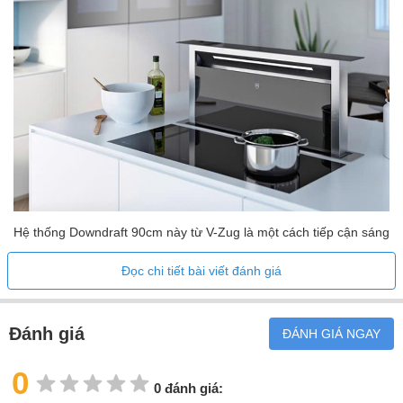
Hệ thống Downdraft 90cm này từ V-Zug là một cách tiếp cận sáng
tạo và độc đáo đối với máy hút mùi và hút khí. Khi không sử
Đọc chi tiết bài viết đánh giá
dụng, thiết bị này được đặt kín đáo trong mặt bàn bếp của bạn để
mang lại vẻ ngoài bóng bẩy, hợp lý cho căn bếp. Có thể dễ dàng
nâng lên bất cứ khi nào cần và loại bỏ hiệu quả khói, khói và mùi
Đánh giá
ĐÁNH GIÁ NGAY
hôi từ quá trình nấu nướng của bạn, rất gần nguồn. Điều này giúp
0
bạn có một môi trường không khí trong bếp sạch sẽ và lành
0 đánh giá:
mạnh. Tốc độ luồng khí tối đa mạnh mẽ là 670m3/giờ đảm bảo