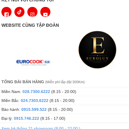
WEBSITE CÙNG TẬP ĐOÀN
TỔNG ĐÀI BÁN HÀNG
Lọc không khí tiên tiến
(Miễn phí lắp đặt 300Km)
Miền Nam:
028.7300.6222
(8:15 - 20:00)
Được trang bị công nghệ CleanAir, quạt hút mùi sẽ tự động bật
Miền Bắc:
024.7303.6222
(8:15 - 20:00)
theo các khoảng thời gian đều đặn để loại bỏ mùi khó chịu trong
bếp
Bảo hành:
0915.599.522
(8:15 - 20:00)
Chế độ chuyên sâu - Chiết xuất hiệu suất
Đại lý:
0915.746.222
(8:15 - 17:00)
cao
Xem hệ thống 21 showroom (8:00 - 22:00 )