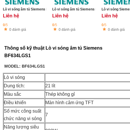
Lò vi sóng âm tủ Siemens BF722R1B1 iQ700 - 21L
Lò vi sóng âm tủ Siemens iQ500 BF722L1B1
Lò vi sóng Sie
Liên hệ
Liên hệ
Liên hệ
0
/5
0
/5
0
/5
0 đánh giá
0 đánh giá
0 đánh giá
Thông số kỹ thuật Lò vi sóng âm tủ Siemens
BF634LGS1
MODEL: BF634LGS1
Lò vi sóng
Dung tích:
21 lít
Màu sắc
Thép không gỉ
Điều khiển
Màn hình cảm ứng TFT
Số mức công suất
7
chức năng vi sóng
Năng lượng siêu