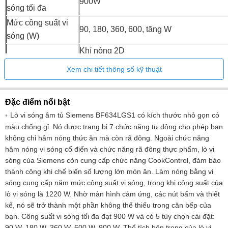
900W
sóng tối đa
Mức công suất vi
90, 180, 360, 600, tăng W
sóng (W)
Khí nóng 2D
Nhiệt trên và dưới
Xem chi tiết thông số kỹ thuật
Nhiệt mềm trên và dưới
Nướng tuần hoàn
Đặc điểm nổi bật
Thực phẩm đông lạnh sâu đặc biệt
Lò vi sóng âm tủ Siemens BF634LGS1 có kích thước nhỏ gọn có
Nướng bề mặt lớn
màu chống gỉ. Nó được trang bị 7 chức năng tự động cho phép bạn
Không khí nóng nhẹ
Hệ thống lò nung
không chỉ hâm nóng thức ăn mà còn rã đông. Ngoài chức năng
Nướng bề mặt nhỏ
hâm nóng vi sóng cổ điển và chức năng rã đông thực phẩm, lò vi
Nấu chậm
sóng của Siemens còn cung cấp chức năng CookControl, đảm bảo
Vi sóng
thành công khi chế biến số lượng lớn món ăn. Làm nóng bằng vi
Nhiệt dưới
sóng cung cấp năm mức công suất vi sóng, trong khi công suất của
lò vi sóng là 1220 W. Nhờ màn hình cảm ứng, các nút bấm và thiết
Cài đặt pizza
kế, nó sẽ trở thành một phần không thể thiếu trong căn bếp của
Làm nóng trước
bạn. Công suất vi sóng tối đa đạt 900 W và có 5 tùy chọn cài đặt:
Giữ ấm
90 W, 180 W, 360 W, 600 W, 900 W. Thể tích bên trong của lò vi