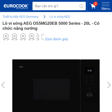
0
Thiết bị bếp AEG Germany
Lò vi sóng AEG
Lò vi sóng AEG OS5MG20EB 5000 Series - 20L - Có
chức năng nướng
(Gửi đánh giá)