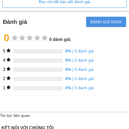
Đọc chi tiết bài viết đánh giá
Tần số (Hz)
50
Đánh giá
ĐÁNH GIÁ NGAY
0
0 đánh giá:
5
0%
| 0 đánh giá
4
0%
| 0 đánh giá
3
0%
| 0 đánh giá
2
0%
| 0 đánh giá
1
0%
| 0 đánh giá
Lò vi sóng
tích hợp chức năng nướng
, giúp hoàn thiện món ăn
Tin tức liên quan
nhanh chóng, mang đến hương vị & kết cấu như lò nướng thông
thường, nhưng với tốc độ vượt trội. Từ lasagna vàng ruộm đến
KẾT NỐI VỚI CHÚNG TÔI