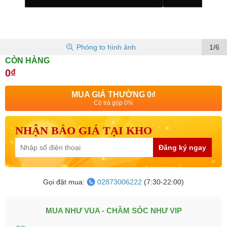
Phóng to hình ảnh
1/6
CÒN HÀNG
0₫
MUA GIÁ THƯỜNG
0₫
Có trả góp 0%
NHẬN BÁO GIÁ TẠI KHO
Đăng ký ngay
Gọi đặt mua:
02873006222
(7:30-22:00)
MUA NHƯ VUA - CHĂM SÓC NHƯ VIP