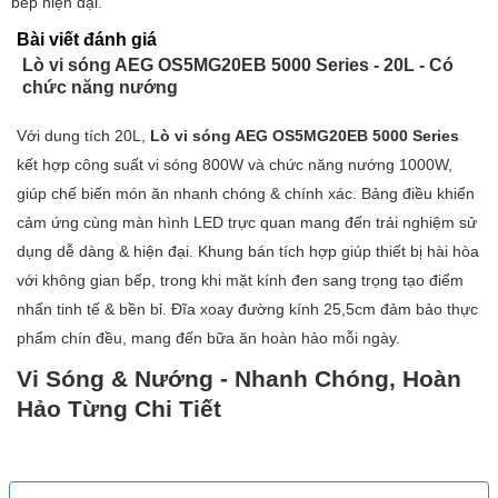
bếp hiện đại.
Kiểu lắp đặt:
Tích hợp sẵn
Bài viết đánh giá
Chiều cao (mm):
382
Lò vi sóng AEG OS5MG20EB 5000 Series - 20L - Có
Chiều rộng (mm):
594
chức năng nướng
Độ sâu (mm):
318
Với dung tích 20L,
Lò vi sóng AEG OS5MG20EB 5000 Series
Điện áp (V):
298
kết hợp công suất vi sóng 800W và chức năng nướng 1000W,
Công suất (W):
1270
giúp chế biến món ăn nhanh chóng & chính xác. Bảng điều khiển
Khoang bên trong:
Thép không gỉ
cảm ứng cùng màn hình LED trực quan mang đến trải nghiệm sử
Màu sắc:
Đen
dụng dễ dàng & hiện đại. Khung bán tích hợp giúp thiết bị hài hòa
Chiều cao đóng gói:
466
với không gian bếp, trong khi mặt kính đen sang trọng tạo điểm
Chiều rộng đóng gói:
654
nhấn tinh tế & bền bỉ. Đĩa xoay đường kính 25,5cm đảm bảo thực
Độ sâu đóng gói:
387
phẩm chín đều, mang đến bữa ăn hoàn hảo mỗi ngày.
Tổng trọng lượng:
18.84kg
Vi Sóng & Nướng - Nhanh Chóng, Hoàn
Hảo Từng Chi Tiết
HIỆU QUẢ NĂNG LƯỢNG
Nguồn điện
Lắp đặt