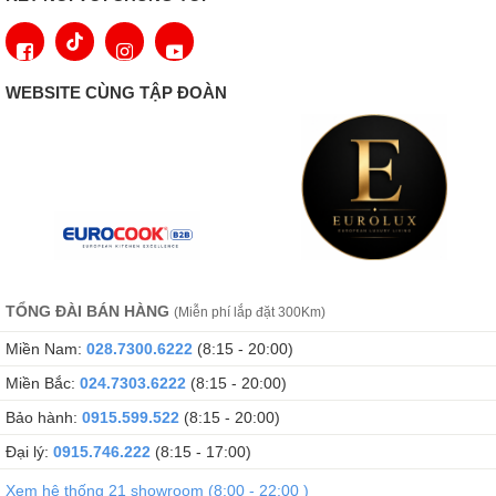
crème brûlée giòn tan, thiết bị này đảm bảo món ăn ngon đúng
điệu mà không cần chờ đợi lâu.
Lò Vi Sóng AEG 5000 Series - Hoàn Hảo
WEBSITE CÙNG TẬP ĐOÀN
Hơn Mong Đợi
Không chỉ đơn thuần là một lò vi sóng, phiên bản 5000 Series còn
mang đến công nghệ nướng tiên tiến, giúp món ăn đạt độ giòn
hoàn hảo. Tốc độ mạnh mẽ kết hợp với hiệu suất nướng đỉnh
cao, đảm bảo thực phẩm chín đều, vàng rụm, giữ trọn hương vị
thơm ngon.
Bảng Điều Khiển Cảm Ứng - Đẹp Mắt &
TỔNG ĐÀI BÁN HÀNG
(Miễn phí lắp đặt 300Km)
Dễ Vệ Sinh
Miền Nam:
028.7300.6222
(8:15 - 20:00)
Miền Bắc:
024.7303.6222
(8:15 - 20:00)
Bảo hành:
0915.599.522
(8:15 - 20:00)
Đại lý:
0915.746.222
(8:15 - 17:00)
Xem hệ thống 21 showroom (8:00 - 22:00 )