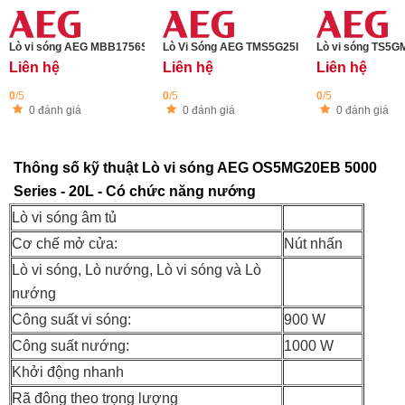
Lò vi sóng AEG MBB1756SEW - 17L
Lò Vi Sóng AEG TMS5G25IEM 5000 Series - 25
Lò vi sóng TS5G
Liên hệ
Liên hệ
Liên hệ
0
/5
0
/5
0
/5
0 đánh giá
0 đánh giá
0 đánh giá
Thông số kỹ thuật Lò vi sóng AEG OS5MG20EB 5000
Series - 20L - Có chức năng nướng
Lò vi sóng âm tủ
Cơ chế mở cửa:
Nút nhấn
Lò vi sóng, Lò nướng, Lò vi sóng và Lò
nướng
Công suất vi sóng:
900 W
Công suất nướng:
1000 W
Khởi động nhanh
Rã đông theo trọng lượng