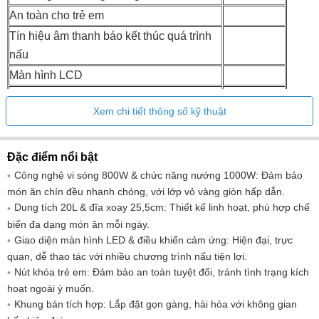
An toàn cho trẻ em
Tín hiệu âm thanh báo kết thúc quá trình
nấu
Màn hình LCD
Bộ chọn nguồn cảm ứng
Xem chi tiết thông số kỹ thuật
Lập trình viên điện tử
255 mm,
Đường kính và vật liệu mâm xoay:
kính
Đặc điểm nổi bật
Công nghệ vi sóng 800W & chức năng nướng 1000W: Đảm bảo
HIỆU SUẤT
món ăn chín đều nhanh chóng, với lớp vỏ vàng giòn hấp dẫn.
Chức năng nấu ăn:
Vi sóng/Nướng
Dung tích 20L & đĩa xoay 25,5cm: Thiết kế linh hoạt, phù hợp chế
Điều khiển:
Núm xoay
biến đa dạng món ăn mỗi ngày.
Giao diện màn hình LED & điều khiển cảm ứng: Hiện đại, trực
Mức công suất:
5
quan, dễ thao tác với nhiều chương trình nấu tiện lợi.
Tổng dung tích (L):
20
Nút khóa trẻ em: Đảm bảo an toàn tuyệt đối, tránh tình trạng kích
THÔNG SỐ KỸ THUẬT
hoạt ngoài ý muốn.
Kích thước rỗng (mm):
380x560x300
Khung bán tích hợp: Lắp đặt gọn gàng, hài hòa với không gian