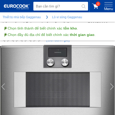
0
Thiết bị nhà bếp Gaggenau
Lò vi sóng Gaggenau
Lò nướng kết hợp vi sóng âm tủ Gaggenau BM450110
Chọn tỉnh thành để biết chính xác
tồn kho
.
400 series-Thép không gỉ-50L -Bản lề cửa bên trái
Chọn đầy đủ địa chỉ để biết chính xác
thời gian giao
.
(Gửi đánh giá)