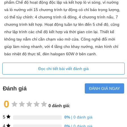
phẩm.Chế độ hoạt động độc lập và kết hợp lò vi sóng, vỉ nướng
và lò nướng với 15 chương trình tự động có chỉ báo trọng lượng,
có thể tùy chỉnh: 4 chương trình rã đông, 4 chương trình nấu, 7
chương trình kết hợp. Hoạt động tuần tự lên đến 5 chế độ, cũng
như lập trình các chế độ kết hợp và thời gian còn lại. Thiết kế
không tay nắm chỉ cần chạm vào mở cửa. Công nghệ đổi mới
giúp làm nóng nhanh, với 4 tầng cho khay nướng, màn hình chỉ
báo nhiệt độ thực tế, đèn halogen 60W ở bên cạnh.
Cửa không tay nắm / cửa mở tự động
Đọc chi tiết bài viết đánh giá
Vẻ ngoài đặc trưng của Gaggenau có phần kính toàn phần nằm
kiêu hãnh trên bề mặt. Nhấn màn hình cảm ứng TFT để mở cửa
Đánh giá
ĐÁNH GIÁ NGAY
không tay nắm 180º.
0
Chức năng mở cửa tự động hỗ trợ bạn trong việc mở cửa.
0 đánh giá:
Ngay khi bạn kích hoạt chức năng này, biểu tượng mở cửa tự
5
0%
| 0 đánh giá
động sẽ di chuyển ra ngoài màn hình và hỗ trợ bạn mở cửa và
4
0%
| 0 đánh giá