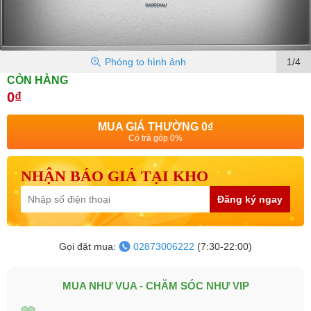
Phóng to hình ảnh
1/4
CÒN HÀNG
0₫
MUA GIÁ THƯỜNG
0₫
Có trả góp 0%
NHẬN BÁO GIÁ TẠI KHO
Đăng ký ngay
Gọi đặt mua:
02873006222
(7:30-22:00)
MUA NHƯ VUA - CHĂM SÓC NHƯ VIP