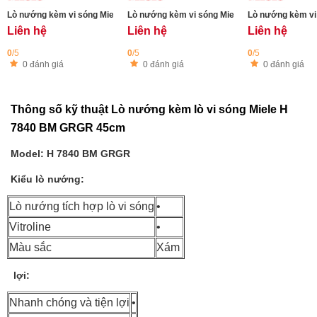
Lò nướng kèm vi sóng Miele H 7640 BM GRGR - 43L
Lò nướng kèm vi sóng Miele H 7640 BM OBSW 
Lò nướng kèm vi
Liên hệ
Liên hệ
Liên hệ
0
/5
0
/5
0
/5
0 đánh giá
0 đánh giá
0 đánh giá
Thông số kỹ thuật Lò nướng kèm lò vi sóng Miele H
7840 BM GRGR 45cm
Model: H 7840 BM GRGR
Kiểu lò nướng:
Lò nướng tích hợp lò vi sóng
•
Vitroline
•
Màu sắc
Xám
lợi:
Nhanh chóng và tiện lợi
•