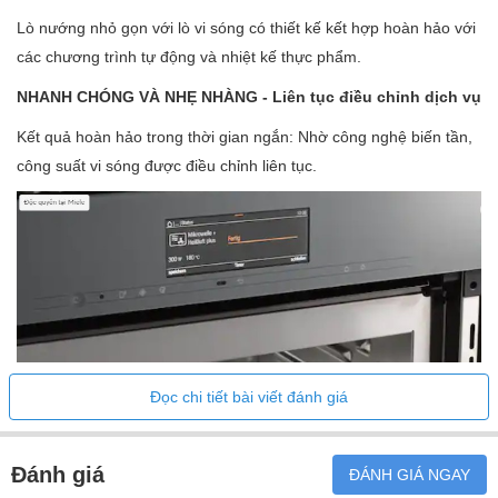
Lò vi sóng có nướng
•
Lò nướng nhỏ gọn với lò vi sóng có thiết kế kết hợp hoàn hảo với
Lò vi sóng có thêm khí nóng
•
các chương trình tự động và nhiệt kế thực phẩm.
Lò vi sóng có nướng đối lưu
•
NHANH CHÓNG VÀ NHẸ NHÀNG - Liên tục điều chỉnh dịch vụ
Nhiệt hai mặt
•
Kết quả hoàn hảo trong thời gian ngắn: Nhờ công nghệ biến tần,
Nhiệt độ đáy
•
công suất vi sóng được điều chỉnh liên tục.
Nướng đối lưu
•
Ứng dụng đặc biệt
Tiện ích:
Kết nối với Miele@home
•
Trưng bày
•
Cửa mở nhẹ nhàng
•
Cửa đóng nhẹ nhàng
•
Đọc chi tiết bài viết đánh giá
Đa ngôn ngữ
•
MyMiele
•
Đánh giá
ĐÁNH GIÁ NGAY
Chức năng bỏng ngô
•