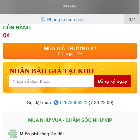
Phóng to hình ảnh
1/7
CÒN HÀNG
0₫
MUA GIÁ THƯỜNG
0₫
Có trả góp 0%
NHẬN BÁO GIÁ TẠI KHO
Đăng ký ngay
Gọi đặt mua:
02873006222
(7:30-22:00)
MUA NHƯ VUA - CHĂM SÓC NHƯ VIP
Miễn phí
công lắp đặt