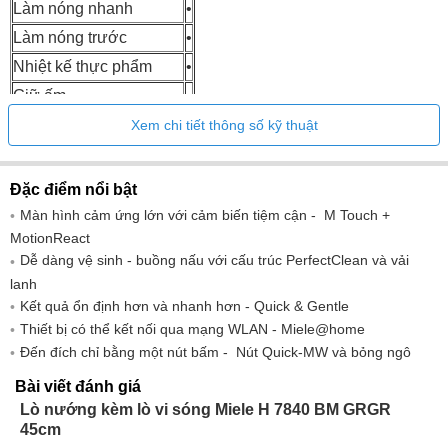
Làm nóng nhanh
•
Làm nóng trước
•
Nhiệt kế thực phẩm
•
Giữ ấm
•
Xem chi tiết thông số kỹ thuật
Chức năng lò nướng:
Chế độ đặc biệt (sấy, ủ bột, ...)
•
Đặc điểm nổi bật
Rã đông
•
Màn hình cảm ứng lớn với cảm biến tiệm cận - M Touch +
Chương trình tự động
•
MotionReact
Nướng tự động
•
Dễ dàng vệ sinh - buồng nấu với cấu trúc PerfectClean và vải
lanh
Khí nóng sinh thái
•
Kết quả ổn định hơn và nhanh hơn - Quick & Gentle
Chế độ vận hành nướng
•
Thiết bị có thể kết nối qua mạng WLAN - Miele@home
Nướng
•
Đến đích chỉ bằng một nút bấm - Nút Quick-MW và bỏng ngô
Không khí nóng cộng thêm
•
Bài viết đánh giá
Lò vi sóng
•
Lò nướng kèm lò vi sóng Miele H 7840 BM GRGR
45cm
Lò vi sóng chức năng nướng tự động
•