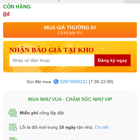
CÒN HÀNG
0₫
MUA GIÁ THƯỜNG
0₫
Có trả góp 0%
NHẬN BÁO GIÁ TẠI KHO
Đăng ký ngay
Gọi đặt mua:
02873006222
(7:30-22:00)
MUA NHƯ VUA - CHĂM SÓC NHƯ VIP
Miễn phí
công lắp đặt
Lỗi là đổi mới trong
10 ngày
tận nhà.
Chi tiết