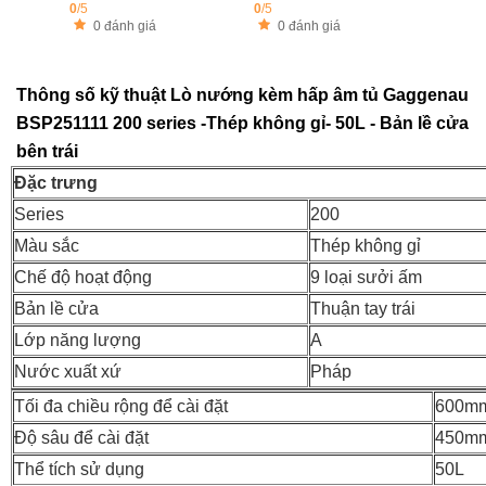
0
/5
0
/5
0 đánh giá
0 đánh giá
Thông số kỹ thuật Lò nướng kèm hấp âm tủ Gaggenau
BSP251111 200 series -Thép không gỉ- 50L - Bản lề cửa
bên trái
Đặc trưng
Series
200
Màu sắc
Thép không gỉ
Chế độ hoạt động
9 loại sưởi ấm
Bản lề cửa
Thuận tay trái
Lớp năng lượng
A
Nước xuất xứ
Pháp
Tối đa chiều rộng để cài đặt
600m
Độ sâu để cài đặt
450m
Thể tích sử dụng
50L