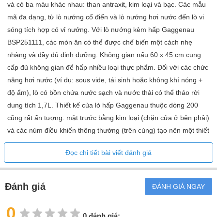
và có ba màu khác nhau: than antraxit, kim loại và bạc. Các mẫu
mã đa dạng, từ lò nướng cổ điển và lò nướng hơi nước đến lò vi
sóng tích hợp có vỉ nướng. Với lò nướng kèm hấp Gaggenau
BSP251111, các món ăn có thể được chế biến một cách nhẹ
nhàng và đầy đủ dinh dưỡng. Không gian nấu 60 x 45 cm cung
cấp đủ không gian để hấp nhiều loại thực phẩm. Đối với các chức
năng hơi nước (ví dụ: sous vide, tái sinh hoặc không khí nóng +
độ ẩm), lò có bồn chứa nước sạch và nước thải có thể tháo rời
dung tích 1,7L. Thiết kế của lò hấp Gaggenau thuộc dòng 200
cũng rất ấn tượng: mặt trước bằng kim loại (chặn cửa ở bên phải)
và các núm điều khiển thông thường (trên cùng) tạo nên một thiết
bị nhà bếp có thiết kế bắt mắt trong mọi căn bếp!
Đọc chi tiết bài viết đánh giá
Sự kết hợp của không khí nóng và hơi
nước
Đánh giá
ĐÁNH GIÁ NGAY
Sự kết hợp giữa khí nóng (lên đến 230 °C) và hơi nước với 5 mức
độ ẩm để lựa chọn: 0%, 30%, 60%, 80%, 100%. Mức độ khí nóng,
0
0 đánh giá:
nướng và độ ẩm thích ứng với từng món ăn để mang lại kết quả