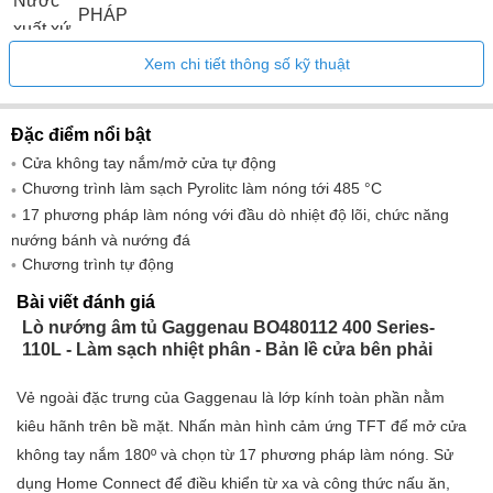
Nước
PHÁP
xuất xứ
Chiều
Xem chi tiết thông số kỹ thuật
rộng
75,2
(cm)
Đặc điểm nổi bật
Chiều
Cửa không tay nắm/mở cửa tự động
cao
54,7
Chương trình làm sạch Pyrolitc làm nóng tới 485 °C
(cm)
17 phương pháp làm nóng với đầu dò nhiệt độ lõi, chức năng
Độ sâu
nướng bánh và nướng đá
67
Chương trình tự động
(cm)
Số
Bài viết đánh giá
lượng
4
Lò nướng âm tủ Gaggenau BO480112 400 Series-
110L - Làm sạch nhiệt phân - Bản lề cửa bên phải
kính
Đối lưu
Vẻ ngoài đặc trưng của Gaggenau là lớp kính toàn phần nằm
Sức
kiêu hãnh trên bề mặt. Nhấn màn hình cảm ứng TFT để mở cửa
mạnh
5500
không tay nắm 180º và chọn từ 17 phương pháp làm nóng. Sử
W
dụng Home Connect để điều khiển từ xa và công thức nấu ăn,