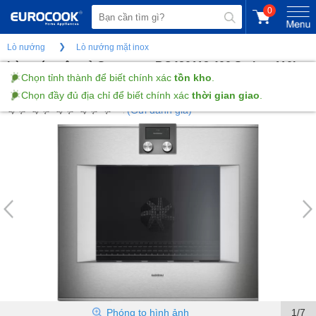
0
Lò nướng
Lò nướng mặt inox
Lò nướng âm tủ Gaggenau BO480112 400 Series- 110L -
Chọn tỉnh thành để biết chính xác
tồn kho
.
Làm sạch nhiệt phân - Bản lề cửa bên phải
Chọn đầy đủ địa chỉ để biết chính xác
thời gian giao
.
(Gửi đánh giá)
Phóng to hình ảnh
1/7