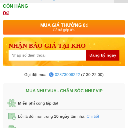
CÒN HÀNG
0₫
MUA GIÁ THƯỜNG
0₫
Có trả góp 0%
NHẬN BÁO GIÁ TẠI KHO
Đăng ký ngay
Gọi đặt mua:
02873006222
(7:30-22:00)
MUA NHƯ VUA - CHĂM SÓC NHƯ VIP
Miễn phí
công lắp đặt
Lỗi là đổi mới trong
10 ngày
tận nhà.
Chi tiết