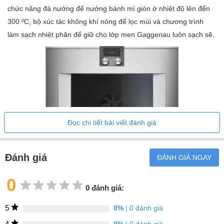
Thể tích
chức năng đá nướng để nướng bánh mì giòn ở nhiệt độ lên đến
buồng
300 ºC, bộ xúc tác không khí nóng để lọc mùi và chương trình
110
làm
làm sạch nhiệt phân để giữ cho lớp men Gaggenau luôn sạch sẽ.
việc (l)
Không khí nóng Eco Nhiệt trên/dưới Nhiệt trên
+ 1/3 nhiệt dưới Nhiệt trên 1/3 nhiệt trên +
Chế độ
nhiệt dưới Nhiệt dưới Không khí nóng + nhiệt
sưởi
dưới Không khí nóng + 1/3 nhiệt dưới Lò
ấm
nướng diện tích lớn + đối lưu Lò nướng diện
tích lớn Nướng (Tiết kiệm) Nướng đá Chế độ
Đọc chi tiết bài viết đánh giá
rang Chế độ lên men Rã đông Giữ ấm
Hướng
Đánh giá
ĐÁNH GIÁ NGAY
dẫn
Đặc điểm sản phẩm:
dạng
KHÔNG
0
0 đánh giá:
ống
Có thể mở cửa không tay nắm/mở cửa tự động/mở cửa
lồng
thông qua trợ lý giọng nói
5
0%
| 0 đánh giá
Nhiệt phân
Loại lò
Kích thước đầy đủ
4