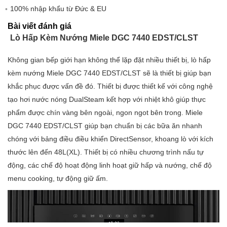
100% nhập khẩu từ Đức & EU
– Nấu ăn kết hợp
– Nấu ăn kết hợp với Fan plus
Bài viết đánh giá
Lò Hấp Kèm Nướng Miele DGC 7440 EDST/CLST
– Nấu ăn kết hợp với nhiệt thông thường
– Nấu ăn kết hợp nướng
Không gian bếp giới hạn không thể lặp đặt nhiều thiết bị, lò hấp
– Nấu bằng hơi nước
kèm nướng Miele DGC 7440 EDST/CLST sẽ là thiết bị giúp bạn
– Nấu chậm Sous-vide
khắc phục được vấn đề đó. Thiết bị được thiết kế với công nghệ
– Hâm nóng
tạo hơi nước nóng DualSteam kết hợp với nhiệt khô giúp thực
– Rang với độ ẩm
phẩm được chín vàng bên ngoài, ngon ngot bên trong. Miele
– Chế độ hoạt động nướng
Chế độ hoạt động
DGC 7440 EDST/CLST giúp bạn chuẩn bị các bữa ăn nhanh
– Nướng
chóng với bảng điều điều khiển DirectSensor, khoang lò với kích
– Nướng tiết kiệm
thước lên đến 48L(XL). Thiết bị có nhiều chương trình nấu tự
– Chế độ không khí nóng Fan+
động, các chế độ hoạt động linh hoạt giữ hấp và nướng, chế độ
– Nướng chuyên sâu
menu cooking, tự động giữ ấm.
– Chế độ làm bánh
– Nhiệt thông thường(2 mặt nhiệt)
– Nhiệt ở mặt trên
– Nhiệt ở mặt dưới