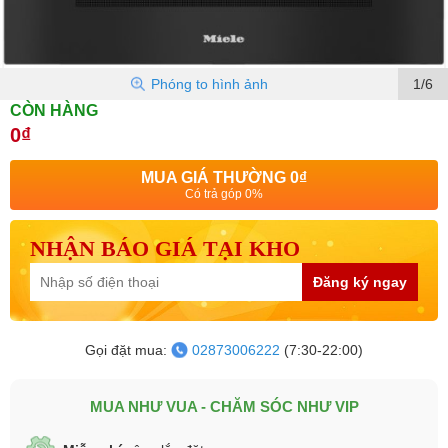
Phóng to hình ảnh
1/6
CÒN HÀNG
0₫
MUA GIÁ THƯỜNG
0₫
Có trả góp 0%
NHẬN BÁO GIÁ TẠI KHO
Đăng ký ngay
Gọi đặt mua:
02873006222
(7:30-22:00)
MUA NHƯ VUA - CHĂM SÓC NHƯ VIP