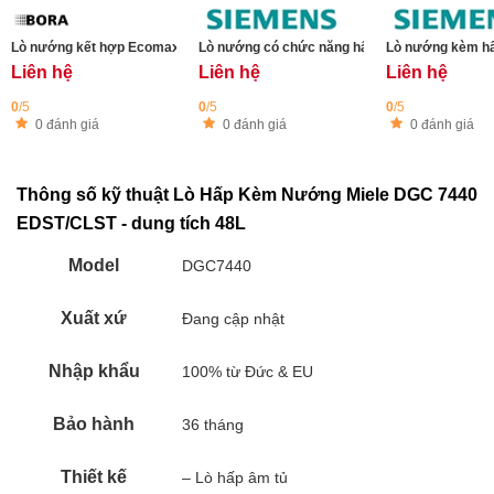
Lò nướng kết hợp Ecomax HECME6 - 6 khay
Lò nướng có chức năng hấp âm tủ Siemens 
Lò nướng kèm h
Liên hệ
Liên hệ
Liên hệ
0
/5
0
/5
0
/5
0 đánh giá
0 đánh giá
0 đánh giá
Thông số kỹ thuật Lò Hấp Kèm Nướng Miele DGC 7440
EDST/CLST - dung tích 48L
Model
DGC7440
Xuất xứ
Đang cập nhật
Nhập khẩu
100% từ Đức & EU
Bảo hành
36 tháng
Thiết kế
– Lò hấp âm tủ