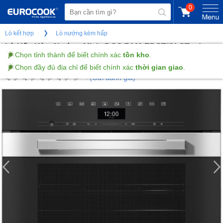
0
Lò kết hợp
Lò nướng kèm hấp
Lò Hấp Kèm Nướng Miele DGC 7440 EDST/CLST - dung
tích 48L
(Gửi đánh giá)