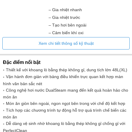
– Gia nhiệt nhanh
– Gia nhiệt trước
– Tạo hơi bên ngoài
– Cảm biến khí oxi
– Cài đặt độ ẩm riêng khi nấu ăn kết hợp
Xem chi tiết thông số kỹ thuật
– Chức năng Menu Cooking
Tính năng tiện lợi
– Chuẩn bị bữa ăn với "Mix & Match"
Đặc điểm nổi bật
– Các chương trình tự động cho phép
Thiết kế với khoang lò bằng thép không gỉ, dung tích lớn 48L(XL)
điều điều chỉnh cá nhân
Vận hành đơn giản với bảng điều khiển trực quan kết hợp màn
– Giữ ấm
hình văn bản sắc nét
– Chức năng tạo độ vàng giòn cho món
Công nghệ hơi nước DualSteam mang đến kết quả hoàn hảo cho
ăn
món ăn
Món ăn giòn bên ngoài, ngon ngọt bên trong với chế độ kết hợp
– Rã đông
Tích hợp các chương trình tự động hỗ trợ quá trình chế biến các
– Các chương trình tự động
món ăn
– Các chương trình tự động dành riêng
Dễ dàng vệ sinh nhờ khoang lò bằng thép không gỉ chống gỉ với
PerfectClean
cho từng quốc gia