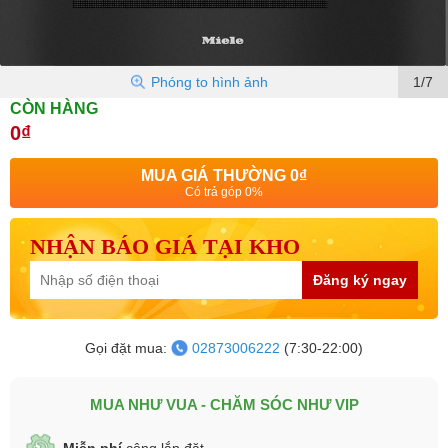
Phóng to hình ảnh
1/7
CÒN HÀNG
0₫
MUA GIÁ THƯỜNG
0₫
Có trả góp 0%
NHẬN BÁO GIÁ TẠI KHO
Đăng ký ngay
Gọi đặt mua:
02873006222
(7:30-22:00)
MUA NHƯ VUA - CHĂM SÓC NHƯ VIP