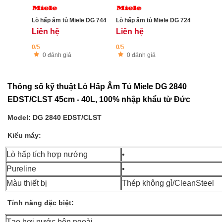
Lò hấp âm tủ Miele DG 7440 BRWS - 40 lit, nhập khẩu Đức
Lò hấp âm tủ Miele DG 7240 - 40 lit, 
Liên hệ
Liên hệ
0
/5
0
/5
0 đánh giá
0 đánh giá
Thông số kỹ thuật Lò Hấp Âm Tủ Miele DG 2840
EDST/CLST 45cm - 40L, 100% nhập khẩu từ Đức
Model: DG 2840 EDST/CLST
Kiểu máy:
Lò hấp tích hợp nướng
•
Pureline
•
Màu thiết bị
Thép không gỉ/CleanSteel
Tính năng đặc biệt:
Tạo hơi nước bên ngoài