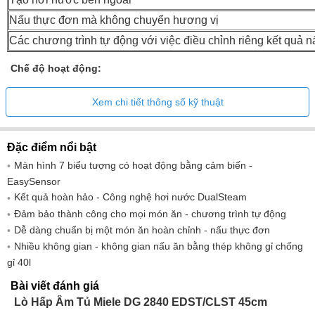
Nấu thực đơn mà không chuyển hương vị
Các chương trình tự động với việc điều chỉnh riêng kết quả n
Chế độ hoạt động:
Rã đông
Xem chi tiết thông số kỹ thuật
Chương trình tự động
Nấu bằng hơi nước
Đặc điểm nổi bật
Nhiệt
Màn hình 7 biểu tượng có hoạt động bằng cảm biến -
Nấu ăn bằng hơi nước sinh thái
EasySensor
Kết quả hoàn hảo - Công nghệ hơi nước DualSteam
Tiện ích:
Đảm bảo thành công cho mọi món ăn - chương trình tự động
Dễ dàng chuẩn bị một món ăn hoàn chỉnh - nấu thực đơn
Điều khiển
Cảm
Nhiều không gian - không gian nấu ăn bằng thép không gỉ chống
Cửa mở nhẹ nhàng
•
gỉ 40l
Cửa đóng nhẹ nhàng
•
Bài viết đánh giá
Nấu ăn không phụ thuộc vào số lượng
•
Lò Hấp Âm Tủ Miele DG 2840 EDST/CLST 45cm
Nấu bằng hơi nước ở 3 cấp độ cùng lúc
•