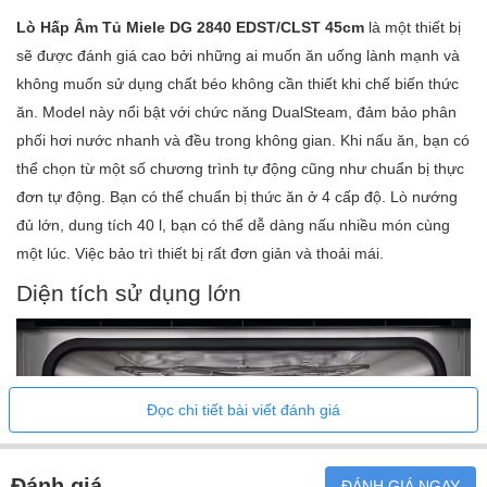
Lò Hấp Âm Tủ Miele DG 2840 EDST/CLST 45cm
là một thiết bị
Thực đơn nấu ăn
•
sẽ được đánh giá cao bởi những ai muốn ăn uống lành mạnh và
Giảm hơi nước trước khi kết thúc thời gian nấu
•
không muốn sử dụng chất béo không cần thiết khi chế biến thức
Hẹn giờ
•
ăn. Model này nổi bật với chức năng DualSteam, đảm bảo phân
Chương trình nấu được lập trình sẵn
•
phối hơi nước nhanh và đều trong không gian. Khi nấu ăn, bạn có
Hiển thị nhiệt độ thực tế
•
thể chọn từ một số chương trình tự động cũng như chuẩn bị thực
Cài đặt riêng lẻ
•
đơn tự động. Bạn có thể chuẩn bị thức ăn ở 4 cấp độ. Lò nướng
đủ lớn, dung tích 40 l, bạn có thể dễ dàng nấu nhiều món cùng
Vệ sinh dễ dàng:
một lúc. Việc bảo trì thiết bị rất đơn giản và thoải mái.
Thép không gỉ/Bề mặt CleanSteel
Diện tích sử dụng lớn
Khoang lò làm bằng thép không gỉ với cấu trúc vải lanh
Máy tạo hơi nước bên ngoài
Bộ tản nhiệt sàn để giảm ngưng tụ
Dây buộc tháo nhanh để gắn lưới tản nhiệt
Đọc chi tiết bài viết đánh giá
Lưới ghi có thể tháo rời
Tẩy cặn
Đánh giá
ĐÁNH GIÁ NGAY