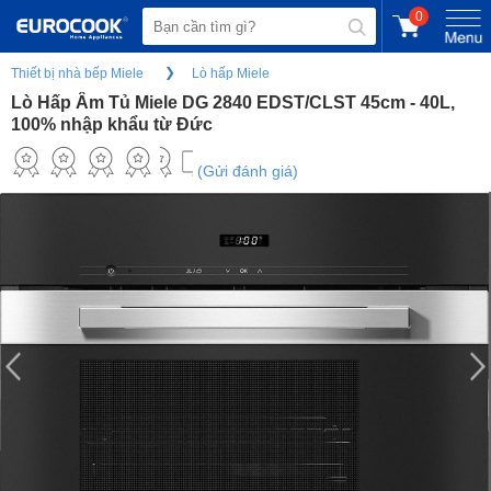
0
Thiết bị nhà bếp Miele
Lò hấp Miele
Lò Hấp Âm Tủ Miele DG 2840 EDST/CLST 45cm - 40L,
100% nhập khẩu từ Đức
(Gửi đánh giá)