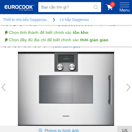
0
Thiết bị nhà bếp Gaggenau
Lò hấp Gaggenau
Lò hấp âm tủ Gaggenau BSP221131 200 series -Màu
Chọn tỉnh thành để biết chính xác
tồn kho
.
bạc- 50L - Bản lề cửa bên trái
Chọn đầy đủ địa chỉ để biết chính xác
thời gian giao
.
(Gửi đánh giá)
Phóng to hình ảnh
1/5