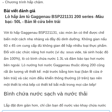
Chương trình hấp chậm.
Bài viết đánh giá
Lò hấp âm tủ Gaggenau BSP221131 200 series -Màu
bạc- 50L - Bản lề cửa bên trái
Với lò hấp Gaggenau BSP221131, các món ăn có thể được chế
biến một cách nhẹ nhàng và đầy đủ dinh dưỡng. Không gian nấu
60 x 45 cm cung cấp đủ không gian để hấp nhiều loại thực phẩm.
Đối với các chức năng hơi nước (ví dụ: sous vide, tái sinh hoặc độ
ẩm 100%), lò có bình chứa nước 1.3L và đảm bảo tạo hơi nước
bên ngoài. Lò nướng hơi nước Gaggenau thuộc dòng 200 cũng
rất ấn tượng về thiết kế: mặt trước bằng kim loại (bản lề cửa ở
bên trái) và các núm điều khiển thông thường (ở trên) tạo nên
một thiết bị nhà bếp có thiết kế bắt mắt trong mọi căn bếp!
Bình chứa nước sạch và nước thải
Lắp đặt đơn giản hơn, chỉ cần bạn đổ nước vào khay chứa nước
khi sử dụng. Lò nướng hơi nước kết hợp với bình chứa nước