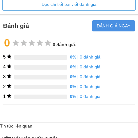
Đọc chi tiết bài viết đánh giá
mang lại sự tiện lợi đa năng – bình chứa 1.3L dễ tiếp cận hơn và
được trang bị cảm biến thông minh cảnh báo người dùng về nhu
cầu của bình chứa, cho dù đó là nước sạch sắp hết hay bình
Đánh giá
ĐÁNH GIÁ NGAY
chứa nước thải cần được đổ. Lò nướng hơi nước kết hợp mới
0
cũng hoạt động hoàn hảo song song với ngăn kéo hút chân
0 đánh giá:
không của Gaggenau, tạo ra điều kiện hoàn hảo để chế biến thực
phẩm cho kết quả nấu sous-vide nhẹ nhàng nhưng tuyệt vời.
5
0%
| 0 đánh giá
Trang chủ Kết nối
4
0%
| 0 đánh giá
3
0%
| 0 đánh giá
Số lượng ngày càng tăng của các thiết bị gia dụng được kết nối
2
0%
| 0 đánh giá
sẽ cho phép đầu bếp riêng kiểm soát nhiều hơn thời gian và nhà
1
0%
| 0 đánh giá
bếp của mình. Bên cạnh những lợi ích mà Home Connect mang
lại, chẳng hạn như điều khiển từ xa và chẩn đoán, nền tảng này
cung cấp nhiều chức năng được phát triển riêng cho từng thiết bị.
Lò hấp âm tủ Gaggenau BSP221131 200 series -Màu bạc- 50L
Tin tức liên quan
- Bản lề cửa bên trái
là một lựa chọn tuyệt vời với thiết kế thanh