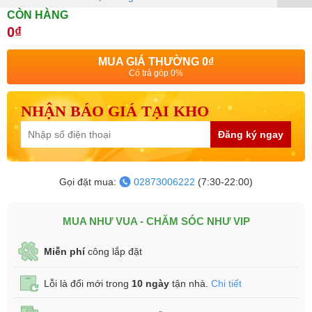
CÒN HÀNG
0₫
MUA GIÁ THƯỜNG
0₫
Có trả góp 0%
NHẬN BÁO GIÁ TẠI KHO
Đăng ký ngay
Gọi đặt mua:
02873006222
(7:30-22:00)
MUA NHƯ VUA - CHĂM SÓC NHƯ VIP
Miễn phí
công lắp đặt
Lỗi là đổi mới trong
10 ngày
tận nhà.
Chi tiết