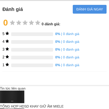
Điều này giúp bạn linh hoạt: ngăn kéo tự động tắt sau thời gian
được lập trình.
Đánh giá
ĐÁNH GIÁ NGAY
0
0 đánh giá:
Thao tác cảm biến
5
0%
| 0 đánh giá
Thanh lịch và dễ bảo trì: Bạn có thể vận hành thoải mái với công
4
0%
| 0 đánh giá
nghệ mới nhất thông qua bảng điều khiển cảm ứng gắn liền.
3
0%
| 0 đánh giá
2
0%
| 0 đánh giá
1
0%
| 0 đánh giá
Bốn chế độ hoạt động
4 trong 1: hâm nóng chén hoặc đĩa, giữ ấm thức ăn hoặc nấu ở
nhiệt độ thấp.
Tin tức liên quan
Đẩy Open
TỔNG HỢP HDSD KHAY GIỮ ẤM MIELE