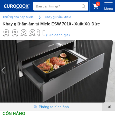
0
Thiết bị nhà bếp Miele
Khay giữ ấm Miele
Khay giữ ấm âm tủ Miele ESW 7010 - Xuất Xứ Đức
(Gửi đánh giá)
Phóng to hình ảnh
1/6
CÒN HÀNG