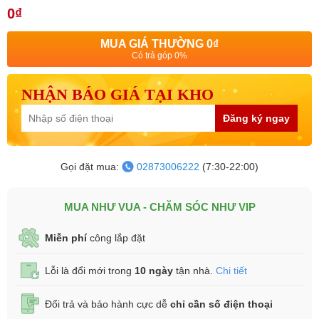
0₫
MUA GIÁ THƯỜNG
0₫
Có trả góp 0%
NHẬN BÁO GIÁ TẠI KHO
Đăng ký ngay
Gọi đặt mua:
02873006222
(7:30-22:00)
MUA NHƯ VUA - CHĂM SÓC NHƯ VIP
Miễn phí
công lắp đặt
Lỗi là đổi mới trong
10 ngày
tận nhà.
Chi tiết
Đổi trả và bảo hành cực dễ
chỉ cần số điện thoại