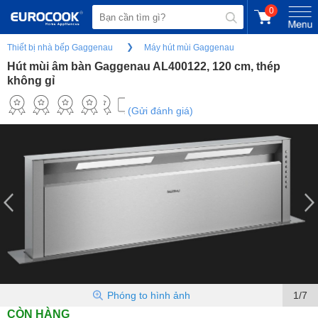
0
Thiết bị nhà bếp Gaggenau
Máy hút mùi Gaggenau
Hút mùi âm bàn Gaggenau AL400122, 120 cm, thép
không gỉ
(Gửi đánh giá)
Phóng to hình ảnh
1/7
CÒN HÀNG