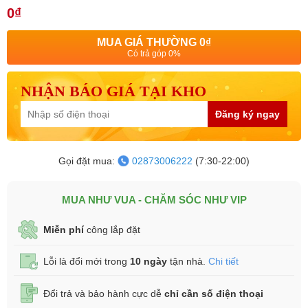
0₫
MUA GIÁ THƯỜNG
0₫
Có trả góp 0%
NHẬN BÁO GIÁ TẠI KHO
Đăng ký ngay
Gọi đặt mua:
02873006222
(7:30-22:00)
MUA NHƯ VUA - CHĂM SÓC NHƯ VIP
Miễn phí
công lắp đặt
Lỗi là đổi mới trong
10 ngày
tận nhà.
Chi tiết
Đổi trả và bảo hành cực dễ
chỉ cần số điện thoại