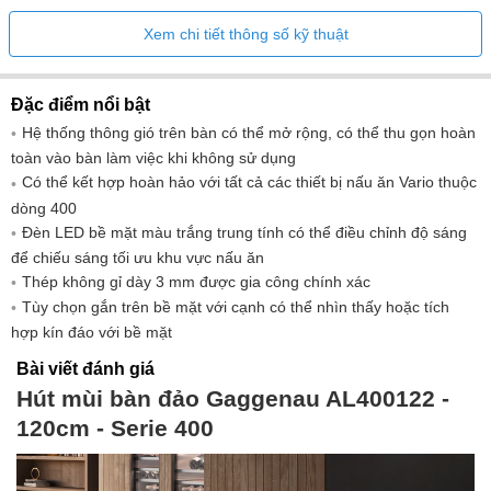
Bảo vệ cầu chì : 10
Điện áp : 230 V
Xem chi tiết thông số kỹ thuật
Tần số : 50; 60 TPU00040
Chiều dài cáp kết nối 170 cm
Đặc điểm nổi bật
Loại phích cắm gB với phích cắm dẹt bên phải,
Hệ thống thông gió trên bàn có thể mở rộng, có thể thu gọn hoàn
Schuko/Gardy có nối đất
toàn vào bàn làm việc khi không sử dụng
Chiều rộng thiết bị 118,4 cm
Có thể kết hợp hoàn hảo với tất cả các thiết bị nấu ăn Vario thuộc
Độ sâu thiết bị 14 cm
dòng 400
Chiều cao đơn vị đóng gói 38 cm
Đèn LED bề mặt màu trắng trung tính có thể điều chỉnh độ sáng
để chiếu sáng tối ưu khu vực nấu ăn
Chiều rộng của đơn vị đóng gói 64 cm
Thép không gỉ dày 3 mm được gia công chính xác
Sản phẩm được đóng gói sâu 130cm
Tùy chọn gắn trên bề mặt với cạnh có thể nhìn thấy hoặc tích
Chiều rộng hốc tối thiểu 114 cm
hợp kín đáo với bề mặt
Chiều rộng hốc tối đa 114 cm
Bài viết đánh giá
Độ sâu hốc 12,5 cm
Hút mùi bàn đảo Gaggenau AL400122 -
Tổng trọng lượng : 47,0 kg
120cm - Serie 400
Chiều cao khí thải ống khói tối đa. 86 cm
Chiều cao khí thải ống khói tối thiểu. : 54 cm
Chiều cao tuần hoàn tối đa của ống khói 86 cm