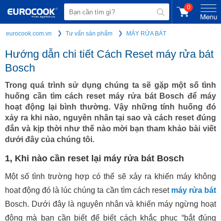
0
eurocook.com.vn
Tư vấn sản phẩm
MÁY RỬA BÁT
Hướng dẫn chi tiết Cách Reset máy rửa bát
Bosch
Trong quá trình sử dụng chúng ta sẽ gặp một số tình
huống cần tìm cách reset máy rửa bát Bosch để máy
hoạt động lại bình thường. Vậy những tính huống đó
xảy ra khi nào, nguyên nhân tại sao và cách reset đúng
đắn và kịp thời như thế nào mời bạn tham khảo bài viết
dưới đây của chúng tôi.
1, Khi nào cần reset lại máy rửa bát Bosch
Một số tình trường hợp có thể sẽ xảy ra khiến máy không
hoạt động đó là lúc chúng ta cần tìm cách reset
máy rửa bát
Bosch. Dưới đây là nguyên nhân và khiến máy ngừng hoạt
động mà bạn cần biết để biết cách khắc phục “bắt đúng