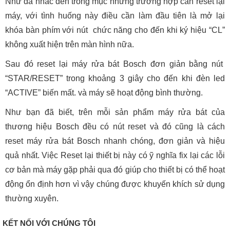
Như đã nhắc đến trong mục những trường hợp cần reset lại
máy, với tình huống này điều cần làm đầu tiên là mở lại
khóa bàn phím với nút chức năng cho đến khi ký hiệu “CL”
không xuất hiện trên màn hình nữa.
Sau đó reset lại máy rửa bát Bosch đơn giản bằng nút
“STAR/RESET” trong khoảng 3 giây cho đến khi đèn led
“ACTIVE” biến mất. và máy sẽ hoạt động bình thường.
Như bạn đã biết, trên mỗi sản phẩm máy rửa bát của
thương hiệu Bosch đều có nút reset và đó cũng là cách
reset máy rửa bát Bosch nhanh chóng, đơn giản và hiệu
quả nhất. Việc Reset lại thiết bị này có ỹ nghĩa fix lại các lỗi
cơ bản mà máy gặp phải qua đó giúp cho thiết bị có thể hoạt
động ổn định hơn vì vậy chúng được khuyến khích sử dụng
thường xuyên.
KẾT NỐI VỚI CHÚNG TÔI