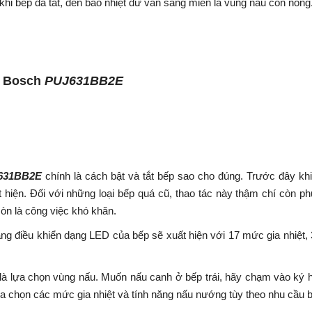
khi bếp đã tắt, đèn báo nhiệt dư vẫn sáng miễn là vùng nấu còn nóng
u Bosch
PUJ631BB2E
631BB2E
chính là cách bật và tắt bếp sao cho đúng. Trước đây k
 hiện. Đối với những loại bếp quá cũ, thao tác này thậm chí còn 
òn là công việc khó khăn.
ảng điều khiển dạng LED của bếp sẽ xuất hiện với 17 mức gia nhiệt,
 là lựa chọn vùng nấu. Muốn nấu canh ở bếp trái, hãy chạm vào ký hi
ựa chọn các mức gia nhiệt và tính năng nấu nướng tùy theo nhu cầu 