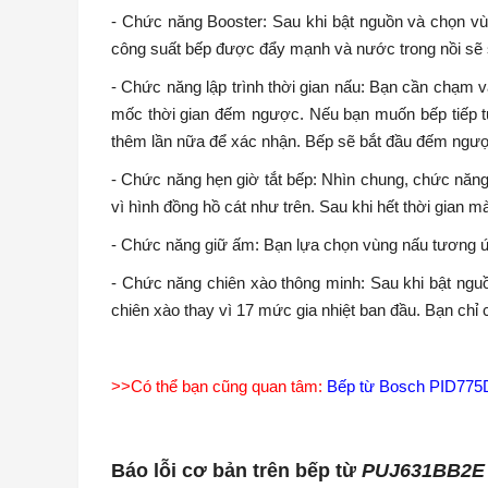
- Chức năng Booster: Sau khi bật nguồn và chọn vù
công suất bếp được đẩy mạnh và nước trong nồi sẽ sô
- Chức năng lập trình thời gian nấu: Bạn cần chạm 
mốc thời gian đếm ngược. Nếu bạn muốn bếp tiếp tục
thêm lần nữa để xác nhận. Bếp sẽ bắt đầu đếm ngược
- Chức năng hẹn giờ tắt bếp: Nhìn chung, chức năng 
vì hình đồng hồ cát như trên. Sau khi hết thời gian mà
- Chức năng giữ ấm: Bạn lựa chọn vùng nấu tương ứn
- Chức năng chiên xào thông minh: Sau khi bật nguồ
chiên xào thay vì 17 mức gia nhiệt ban đầu. Bạn ch
>>Có thể bạn cũng quan tâm:
Bếp từ Bosch PID77
Báo lỗi cơ bản trên bếp từ
PUJ631BB2E