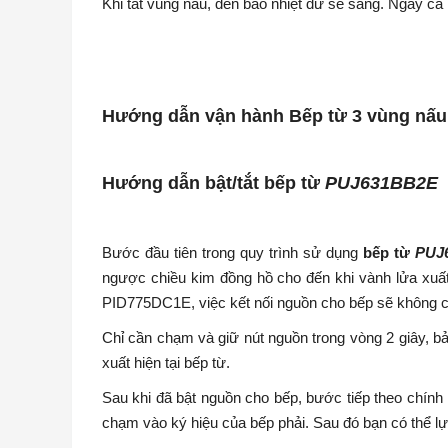
Khi tắt vùng nấu, đèn báo nhiệt dư sẽ sáng. Ngay cả 
Hướng dẫn vận hành
Bếp từ 3 vùng nấ
Hướng dẫn bật/tắt bếp từ
PUJ631BB2E
Bước đầu tiên trong quy trình sử dụng
bếp từ
PUJ
ngược chiều kim đồng hồ cho đến khi vành lửa xuất
PID775DC1E, việc kết nối nguồn cho bếp sẽ không c
Chỉ cần chạm và giữ nút nguồn trong vòng 2 giây, b
xuất hiện tại bếp từ.
Sau khi đã bật nguồn cho bếp, bước tiếp theo chính
chạm vào ký hiệu của bếp phải. Sau đó bạn có thể l