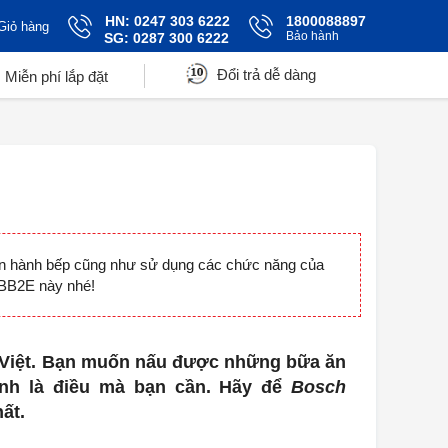
HN: 0247 303 6222
1800088897
Giỏ hàng
Bảo hành
SG: 0287 300 6222
Đổi trả dễ dàng
Miễn phí lắp đặt
vận hành bếp cũng như sử dụng các chức năng của
1BB2E này nhé!
h Việt. Bạn muốn nấu được những bữa ăn
nh là điều mà bạn cần. Hãy để
Bosch
ất.