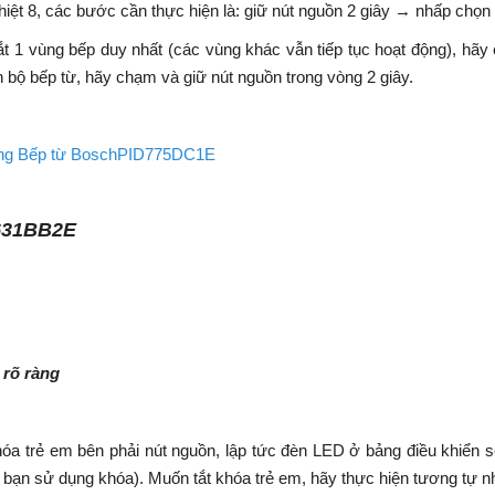
ệt 8, các bước cần thực hiện là: giữ nút nguồn 2 giây → nhấp chọn 
ắt 1 vùng bếp duy nhất (các vùng khác vẫn tiếp tục hoạt động), h
n bộ bếp từ, hãy chạm và giữ nút nguồn trong vòng 2 giây.
ng Bếp từ BoschPID775DC1E
631BB2E
 rõ ràng
óa trẻ em bên phải nút nguồn, lập tức đèn LED ở bảng điều khiển sẽ
bạn sử dụng khóa). Muốn tắt khóa trẻ em, hãy thực hiện tương tự nh