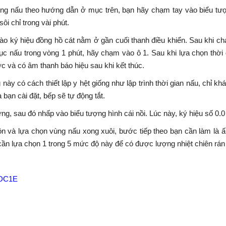
ng nấu theo hướng dẫn ở mục trên, bạn hãy chạm tay vào biểu tượn
i chỉ trong vài phút.
vào ký hiệu đồng hồ cát nằm ở gần cuối thanh điều khiển. Sau khi c
 nấu trong vòng 1 phút, hãy chạm vào ô 1. Sau khi lựa chọn thời 
 và có âm thanh báo hiệu sau khi kết thúc.
này có cách thiết lập y hệt giống như lập trình thời gian nấu, chỉ k
 bạn cài đặt, bếp sẽ tự động tắt.
g, sau đó nhấp vào biểu tượng hình cái nồi. Lúc này, ký hiệu số 0.0
n và lựa chọn vùng nấu xong xuôi, bước tiếp theo bạn cần làm là 
ỉ cần lựa chọn 1 trong 5 mức độ này để có được lượng nhiệt chiên r
5DC1E