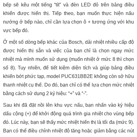
bếp sẽ kêu một tiếng “tít” và đèn LED đỏ trên bảng điều
khiển được hiển thị. Tiếp theo, bạn muốn thực hiện nấu
nướng ở bếp nào, chỉ cần lựa chọn ô + tương ứng với khu
vực bếp đó.
Ở một số dòng bếp khác của Bosch, dải nhiệt nhiều cấp độ
được hiển thị sẵn và việc của bạn chỉ là chọn ngay mức
nhiệt mà mình muốn sử dụng (muốn nhiệt ở mức 8 thì chọn
số 8). Tuy nhiên, để tiết kiệm diện tích và giúp bảng điều
khiển bớt phức tạp, model PUC631BB2E không còn sở hữu
thanh nhiệt cụ thể. Do đó, bạn chỉ có thể lựa chọn mức nhiệt
bằng cách sử dụng 2 ký hiệu: “+” và “-”.
Sau khi đã đặt nồi lên khu vực nấu, bạn nhấn vào ký hiệu
dấu cộng (+) để khởi động quá trình gia nhiệt cho vùng bếp
đó. Lúc này, bạn sẽ thấy mức nhiệt hiển thị là tối đa (mức 9).
Bạn có thể điều chỉnh nhiệt độ tăng hoặc giảm bằng các nút