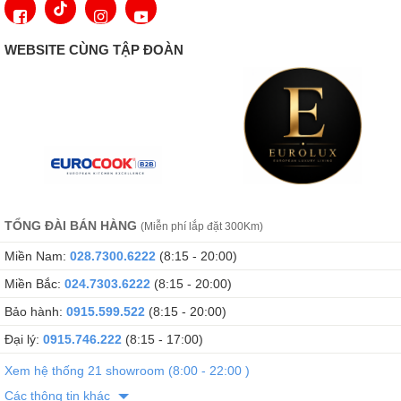
WEBSITE CÙNG TẬP ĐOÀN
Thông Tin Kỹ Thuật Chậu Rửa Chén Đá
Granite Carysil VIC3
Thành Phần: 80% Bột Đá Granite Tự Nhiên
Màu sắc chậu: 3 Màu Đen Tuyền (03) - Muối Ớt Hồng(01) - Muối
Tiêu Xanh (04)
Kích thước chậu: 860x500mm (DxR)
TỔNG ĐÀI BÁN HÀNG
(Miễn phí lắp đặt 300Km)
Kích thước cắt đá lắp nổi: 840x480mm (DxR)
Kích thước lòng chậu: 357x345mm / 420x400mm
Miền Nam:
028.7300.6222
(8:15 - 20:00)
Kích thước tủ tối thiểu yêu cầu: 840mm
Miền Bắc:
024.7303.6222
(8:15 - 20:00)
Độ sâu lòng chậu: 205mm
Bảo hành:
0915.599.522
(8:15 - 20:00)
Độ dày: 10mm
Đại lý:
0915.746.222
(8:15 - 17:00)
Lắp đặt: Lắp nổi, Lắp âm
Xem hệ thống 21 showroom (8:00 - 22:00 )
Đóng gói: Đầy đủ bộ xả (xiphong).
Các thông tin khác