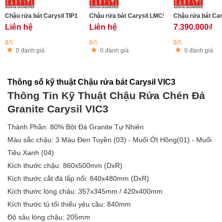
Chậu rửa bát Carysil TIP1 2 hố 1 bàn
Chậu rửa bát Carysil LMC5
Chậu rửa bát Ca
Liên hệ
Liên hệ
7.390.000₫
0
/5
0
/5
0
/5
0 đánh giá
0 đánh giá
0 đánh giá
Thông số kỹ thuật Chậu rửa bát Carysil VIC3
Thông Tin Kỹ Thuật Chậu Rửa Chén Đá
Granite Carysil VIC3
Thành Phần: 80% Bột Đá Granite Tự Nhiên
Màu sắc chậu: 3 Màu Đen Tuyền (03) - Muối Ớt Hồng(01) - Muối
Tiêu Xanh (04)
Kích thước chậu: 860x500mm (DxR)
Kích thước cắt đá lắp nổi: 840x480mm (DxR)
Kích thước lòng chậu: 357x345mm / 420x400mm
Kích thước tủ tối thiểu yêu cầu: 840mm
Độ sâu lòng chậu: 205mm