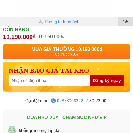
Phóng to hình ảnh
1/5
CÒN HÀNG
10.190.000₫
10.950.000₫
MUA GIÁ THƯỜNG
10.190.000₫
Có trả góp 0%
NHẬN BÁO GIÁ TẠI KHO
Đăng ký ngay
Gọi đặt mua:
02873006222
(7:30-22:00)
MUA NHƯ VUA - CHĂM SÓC NHƯ VIP
Miễn phí
công lắp đặt