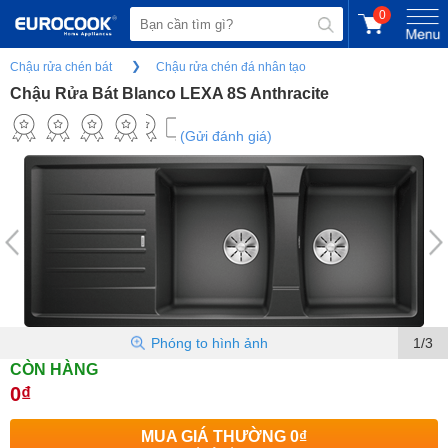
0
Chậu rửa chén bát
Chậu rửa chén đá nhân tạo
Chậu Rửa Bát Blanco LEXA 8S Anthracite
(Gửi đánh giá)
Phóng to hình ảnh
1/3
CÒN HÀNG
0₫
MUA GIÁ THƯỜNG
0₫