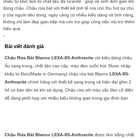
chiếc từ Đức làm từ chất liệu đá Granite . giúp vệ sinh đơn giản khi
dùng chậu .Chậu rửa bát với thiết kế tinh tế mà còn thu hút sự chú
ý của người tiêu dùng, ngày càng có nhiều kiểu dáng và tính năng,
không chỉ làm đẹp gian bếp mà còn trợ giúp công việc nội trợ thêm
hiệu quả.
Bài viết đánh giá
Chậu Rửa Bát Blanco LEXA-8S-Anthracite
với kiểu dáng châu
Âu sang trọng, chất liệu cao cấp, màu đen cuốn hút: Được nhập
khẩu từ Đức(Made in Germany) chậu rửa bát Blanco
LEXA-8S-
Anthracite
chính hãng với thiết kế sang trọng và hiện đại gồm 2
hố có bàn tiện lợi khi sử dụng. Chậu rửa với màu sắc đen cổ điển
dễ dàng phối hợp với nhiều kiểu không gian trong gia đình bạn
Chậu Rửa Bát Blanco LEXA-8S-Anthracite
được làm bằng chất