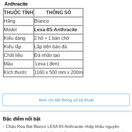
Anthracite
THUỘC TÍNH
THÔNG SỐ
Hãng
Blanco
Model
Lexa-8S-Anthracite
Kiểu dáng
2 hố + 1 bàn chờ
Kiểu lắp
Lắp trên bàn đá
Chất liệu
Đá nhân tạo
Màu
Lexa ( đen)
Kích thước
1160 x 500 mm x 200m
Xem chi tiết thông số kỹ thuật
Đặc điểm nổi bật
Chậu Rửa Bát Blanco LEXA 8S Anthracite nhập khẩu nguyên