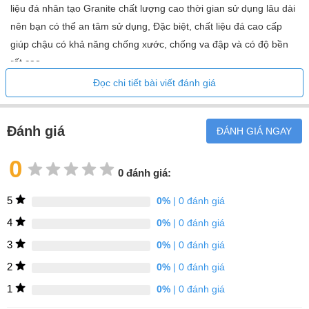
liệu đá nhân tạo Granite chất lượng cao thời gian sử dụng lâu dài
nên bạn có thể an tâm sử dụng, Đặc biệt, chất liệu đá cao cấp
giúp chậu có khả năng chống xước, chống va đập và có độ bền
rất cao.
Đọc chi tiết bài viết đánh giá
Chậu được thiết kế gồm bộ xả 3 ½ với nút nhấn xifong + hệ thống
thoát tràn tự động, dễ dàng vệ sinh chậu
Đánh giá
ĐÁNH GIÁ NGAY
0
0 đánh giá:
5
0%
| 0 đánh giá
4
0%
| 0 đánh giá
3
0%
| 0 đánh giá
2
0%
| 0 đánh giá
1
0%
| 0 đánh giá