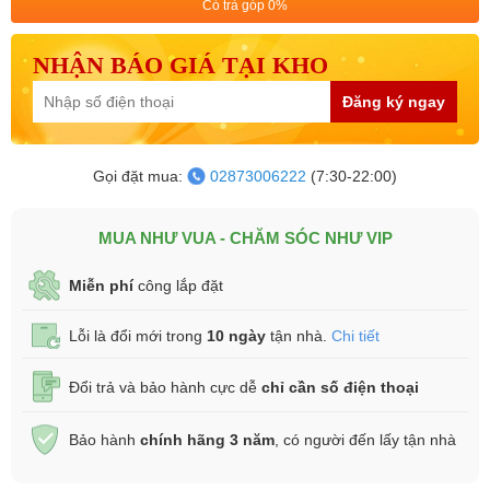
Có trả góp 0%
NHẬN BÁO GIÁ TẠI KHO
Đăng ký ngay
Gọi đặt mua:
02873006222
(7:30-22:00)
MUA NHƯ VUA - CHĂM SÓC NHƯ VIP
Miễn phí
công lắp đặt
Lỗi là đổi mới trong
10 ngày
tận nhà.
Chi tiết
Đổi trả và bảo hành cực dễ
chỉ cần số điện thoại
Bảo hành
chính hãng 3 năm
, có người đến lấy tận nhà