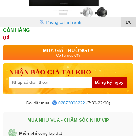
Phóng to hình ảnh
1/6
CÒN HÀNG
0₫
MUA GIÁ THƯỜNG
0₫
Có trả góp 0%
NHẬN BÁO GIÁ TẠI KHO
Đăng ký ngay
Gọi đặt mua:
02873006222
(7:30-22:00)
MUA NHƯ VUA - CHĂM SÓC NHƯ VIP
Miễn phí
công lắp đặt