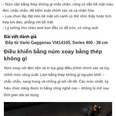
Tải kết nối:
3700 W
Núm vặn bằng thép không gỉ chắc chắn, cũng có sẵn bề mặt màu
đen, chắc chắn, để kiểm soát chính xác và cá nhân hóa
Lựa chọn lắp đặt trên bề mặt với cạnh có thể nhìn thấy hoặc tích
hợp kín đáo, phẳng với bề mặt
Lý tưởng cho chảo wok ban đầu có đế tròn, có vòng wok
Bài viết đánh giá
Bếp từ Vario Gaggenau VI414105, Series 400 - 38 cm
Điều khiển bằng núm xoay bằng thép
không gỉ
Núm xoay với đèn nền và in lụa giúp điều chỉnh chính xác và tùy
chỉnh mức công suất. ​Làm bằng thép không gỉ nguyên khối –
chắc chắn, sang trọng và chống gỉ sét rất tốt. Các mức nhiệt, ký
hiệu chức năng được in bằng công nghệ cao – không bị mờ sau
thời gian dài sử dụng.