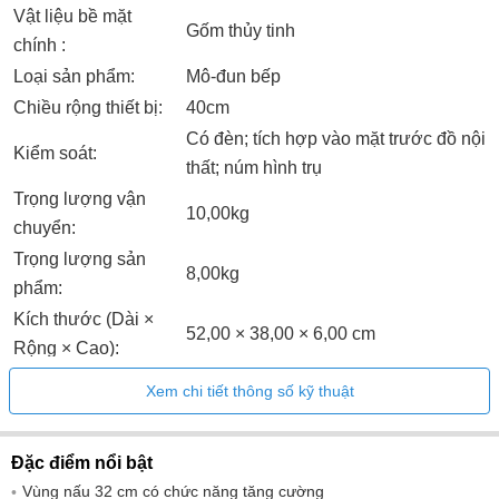
Vật liệu bề mặt
Gốm thủy tinh
chính :
Loại sản phẩm:
Mô-đun bếp
Chiều rộng thiết bị:
40cm
Có đèn; tích hợp vào mặt trước đồ nội
Kiểm soát:
thất; núm hình trụ
Trọng lượng vận
10,00kg
chuyển:
Trọng lượng sản
8,00kg ​
phẩm:
Kích thước (Dài ×
52,00 × 38,00 × 6,00 cm
Rộng × Cao):
Điện áp :
220-240 V
Xem chi tiết thông số kỹ thuật
Tần số :
50; 60 TPU00040
Chiều dài cáp kết
150cm
Đặc điểm nổi bật
nối
Vùng nấu 32 cm có chức năng tăng cường