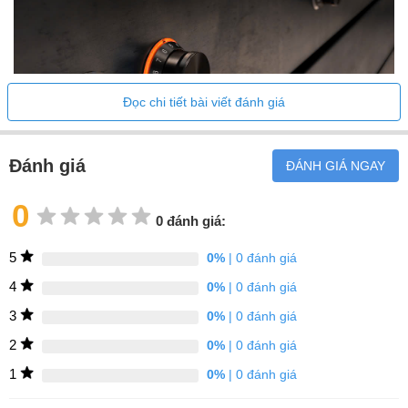
Đọc chi tiết bài viết đánh giá
Đánh giá
ĐÁNH GIÁ NGAY
0
0 đánh giá:
Chức năng Flex
5
0%
| 0 đánh giá
Cho phép kết hợp các vùng nấu hình chữ nhật, linh hoạt trong
việc đặt nồi chảo giúp bạn sử dụng bếp linh hoạt hơn nhiều so với
4
0%
| 0 đánh giá
bếp từ thông thường.
3
0%
| 0 đánh giá
2
0%
| 0 đánh giá
1
0%
| 0 đánh giá