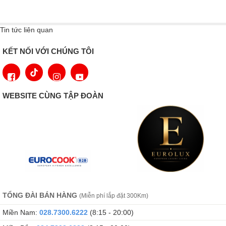
Tin tức liên quan
KẾT NỐI VỚI CHÚNG TÔI
Tích hợp Home Connect
WEBSITE CÙNG TẬP ĐOÀN
Kết nối với mạng Wi-Fi, cho phép điều khiển từ xa và chẩn đoán
qua ứng dụng trên điện thoại thông minh. ​Chức năng Home
Connect trên bếp từ Gaggenau VI414105 là một tính năng thông
minh giúp bạn kết nối và điều khiển bếp từ xa thông qua điện
thoại hoặc máy tính bảng
Khu vực nấu ăn
1 vùng nấu cảm ứng ø 21 cm (2200 W, có bếp tăng cường
TỔNG ĐÀI BÁN HÀNG
(Miễn phí lắp đặt 300Km)
3700 W) với chức năng tự động chuyển sang ø 26 cm (2600
Miền Nam:
028.7300.6222
(8:15 - 20:00)
W, có bếp tăng cường 3700 W) và ø 32 cm (3300 W, có bếp