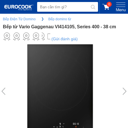
0
Bếp Điện Từ Domino
Bếp domino từ
Bếp từ Vario Gaggenau VI414105, Series 400 - 38 cm
(Gửi đánh giá)