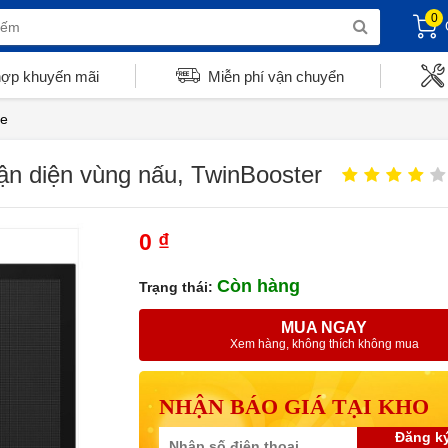
0
hợp khuyến mãi
Miễn phí vận chuyển
le
ận diện vùng nấu, TwinBooster
0 ₫
Còn hàng
Trạng thái:
MUA NGAY
Xem hàng, không thích không mua
NHẬN BÁO GIÁ TẠI KHO
Đăng k