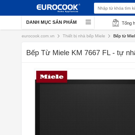
DANH MỤC SẢN PHẨM
Tổng 
eurocook.com.vn
Thiết bị nhà bếp Miele
Bếp từ Mie
Bếp Từ Miele KM 7667 FL - tự nh