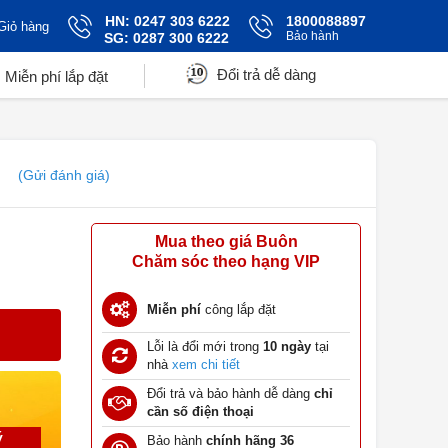
HN: 0247 303 6222
1800088897
Giỏ hàng
Bảo hành
SG: 0287 300 6222
Đổi trả dễ dàng
Miễn phí lắp đặt
(Gửi đánh giá)
Mua theo giá Buôn
Chăm sóc theo hạng VIP
Miễn phí
công lắp đặt
Lỗi là đổi mới trong
10 ngày
tại
nhà
xem chi tiết
Đổi trả và bảo hành dễ dàng
chỉ
cần số điện thoại
ý
Bảo hành
chính hãng 36