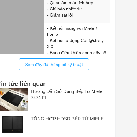
- Quạt làm mát tích hợp
- Chỉ báo nhiệt dư
- Giám sát lỗi
- Kết nối mạng với Miele @
home
- Kết nối tự động Con@ctivity
3.0
- Bảng điều khiển dạng dãy số
màu vàng-SmartSelect
Xem đầy đủ thông số kỹ thuật
- Nhận dạng nồi và hình dạng
nồi
- Nhận dạng nồi thông minh
Tin tức liên quan
- Hỗ trợ định vị
Tiện ích
- Chức năng Recall
Hướng Dẫn Sử Dụng Bếp Từ Miele
- Chức năng Stop & Go
7474 FL
- Chức năng Wipe Protection
- Chức năng Minute minder
- Tự động tắt
TỔNG HỢP HDSD BẾP TỪ MIELE
- Đun sôi tự động
- Giữ ấm
- Các tùy chọn cài đặt riêng lẻ