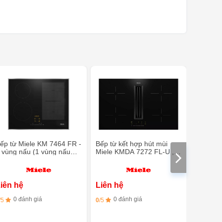
ếp từ Miele KM 7464 FR -
Bếp từ kết hợp hút mùi
Bếp từ k
 vùng nấu (1 vùng nấu
Miele KMDA 7272 FL-U ,
Miele K
owerFlex)
Made in Germany
Made in
iên hệ
Liên hệ
Liên h
0 đánh giá
0 đánh giá
0 đ
/5
0
/5
0
/5