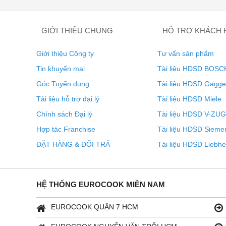
đa điểm toàn bề mặt bếp. Bằng cách này, bạn có thể đị
chính xác như bạn muốn trong mọi tình huống. Có thể đ
bất cứ đâu bạn muốn.
GIỚI THIỆU CHUNG
HỖ TRỢ KHÁCH
Giới thiệu Công ty
Tư vấn sản phẩm
Tin khuyến mại
Tài liệu HDSD BOSC
Góc Tuyển dụng
Tài liệu HDSD Gagg
Tài liệu hỗ trợ đại lý
Tài liệu HDSD Miele
Chính sách Đại lý
Tài liệu HDSD V-ZUG
Hợp tác Franchise
Tài liệu HDSD Sieme
ĐẶT HÀNG & ĐỔI TRẢ
Tài liệu HDSD Liebhe
HỆ THỐNG EUROCOOK MIỀN NAM
EUROCOOK QUẬN 7 HCM