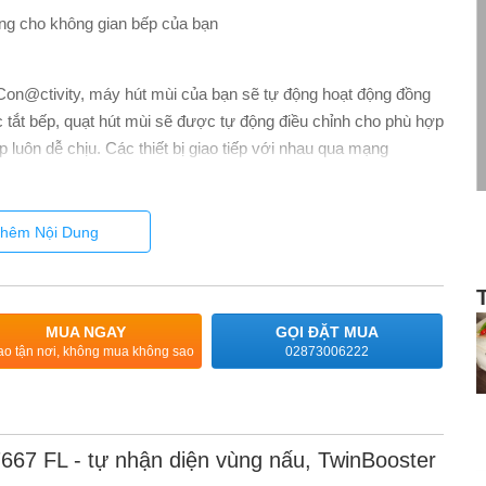
ng cho không gian bếp của bạn
 Con@ctivity, máy hút mùi của bạn sẽ tự động hoạt động đồng
 tắt bếp, quạt hút mùi sẽ được tự động điều chỉnh cho phù hợp
 luôn dễ chịu. Các thiết bị giao tiếp với nhau qua mạng
mùi và bếp trong Miele @ home.
hêm Nội Dung
MUA NGAY
GỌI ĐẶT MUA
ao tận nơi, không mua không sao
02873006222
667 FL - tự nhận diện vùng nấu, TwinBooster