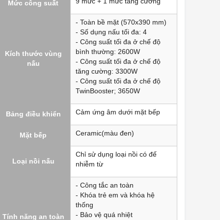
9 mức + 1 mức tăng cường
Mức công suất
- Toàn bề mặt (570x390 mm)
- Số dụng nấu tối đa: 4
- Công suất tối đa ở chế độ
bình thường: 2600W
Kích thước vùng
- Công suất tối đa ở chế độ
nấu
tăng cường: 3300W
- Công suất tối đa ở chế độ
TwinBooster; 3650W
Cảm ứng âm dưới mặt bếp
Bảng điều khiển
Ceramic(màu đen)
Mặt bếp
Chỉ sử dụng loại nồi có đế
Loại nồi nấu
nhiễm từ
- Công tắc an toàn
- Khóa trẻ em và khóa hệ
thống
- Bảo vệ quá nhiệt
Tính năng an toàn