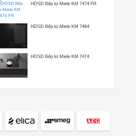
- Có thể kết hợp với SmartLine
HDSD Bếp từ Miele KM 7474 FR
- 230V, 50/60Hz
Điện áp
- Chiều dài cáp kết nối: 1.4m
HDSD Bếp từ Miele KM 7464
Trọng lượng sản
11 kg
phẩm (kg)
Kích thước sản
HDSD Bếp từ Miele KM 7474
520 x 620 x 51 mm
phẩm (S x R x C)
cm
1. Lắp nổi trên mặt bàn:
– Chiều rộng: 600 mm
– Chiều sâu: 500 mm
2. Lắp âm bằng mặt bàn:
– Kích thước đường cắt bên
trong (chiều rộng): 600 mm
Kích thước lắp đặt
– Kích thước đường cắt bên
trong (chiều sâu): 500 mm
– Kích thước đường cắt bên
ngoài (chiều rộng): 624 mm