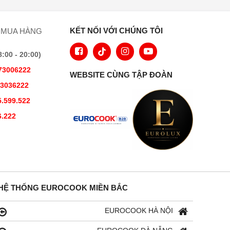
– Kích thước đường cắt bên
ngoài (chiều sâu): 524 mm
KẾT NỐI VỚI CHÚNG TÔI
 MUA HÀNG
00 - 20:00)
73006222
WEBSITE CÙNG TẬP ĐOÀN
73036222
.599.522
6.222
HỆ THỐNG EUROCOOK MIỀN BẮC
EUROCOOK HÀ NỘI