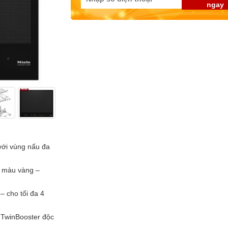
ngay
với vùng nấu đa
t màu vàng –
 cho tối đa 4
 TwinBooster độc