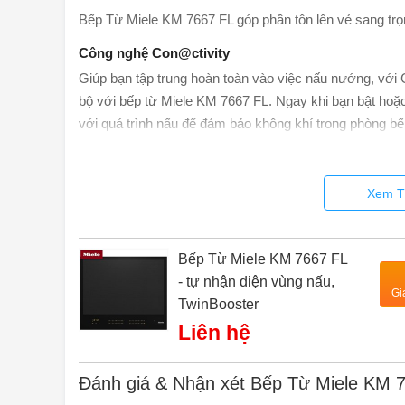
Bếp Từ Miele KM 7667 FL góp phần tôn lên vẻ sang trọ
Công nghệ Con@ctivity
Giúp bạn tập trung hoàn toàn vào việc nấu nướng, với
bộ với bếp từ Miele KM 7667 FL. Ngay khi bạn bật hoặc
với quá trình nấu để đảm bảo không khí trong phòng bếp
WLAN. Với Con@ctivity, bạn có thể tích hợp máy hút 
Xem T
Bếp Từ Miele KM 7667 FL
- tự nhận diện vùng nấu,
Gi
TwinBooster
Liên hệ
Đánh giá & Nhận xét Bếp Từ Miele KM 7