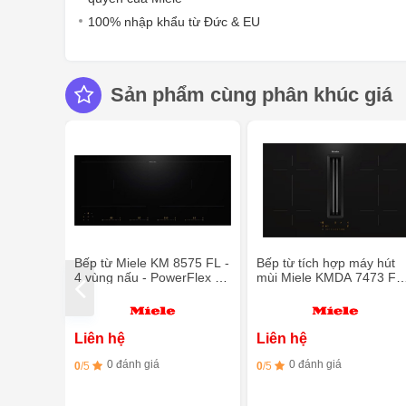
100% nhập khẩu từ Đức & EU
Sản phẩm cùng phân khúc giá
Bếp từ Miele KM 8575 FL -
Bếp từ tích hợp máy hút
4 vùng nấu - PowerFlex -
mùi Miele KMDA 7473 FL
90cm
U Silence - 4 vùng nấu
Liên hệ
Liên hệ
0 đánh giá
0 đánh giá
0
/5
0
/5