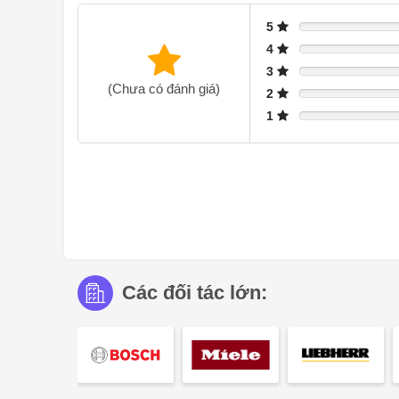
5
4
3
(Chưa có đánh giá)
2
1
Các đối tác lớn:
Bếp từ Miele KM 7667 FL được trang bị công nghệ tự đ
Thiết kế vùng nấu toàn bề mặt
Một điểm đặc biệt của Miele KM 7667 FL đó là mặt bếp