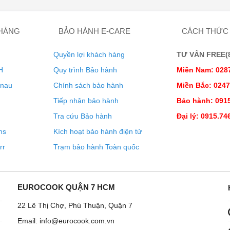
nh vị dụng cụ nấu nướng của mình theo cách tốt nhất có thể và
ặt đến sáu nồi, chảo và đĩa rang tương thích với cảm ứng ở
 HÀNG
BẢO HÀNH E-CARE
CÁCH THỨC
Quyền lợi khách hàng
TƯ VẤN FREE(8:
H
Quy trình Bảo hành
Miền Nam: 028
enau
Chính sách bảo hành
Miền Bắc: 024
Tiếp nhận bảo hành
Bảo hành: 0915
Tra cứu Bảo hành
Đại lý: 0915.74
ns
Kích hoạt bảo hành điện tử
rr
Trạm bảo hành Toàn quốc
EUROCOOK QUẬN 7 HCM
22 Lê Thị Chợ, Phú Thuận, Quận 7
Email: info@eurocook.com.vn