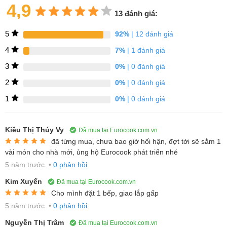
4,9
khả năng chịu lực, chịu nhiệt và khả năng va đập tốt, chống lại
13 đánh giá:
những cú sốc nhiệt đột ngột lên đến 750°C và đặc biệt không
5
chứa các kim loại nặng độc hại asen và antimon rất thân thiện với
92%
| 12 đánh giá
môi trường.
4
7%
| 1 đánh giá
DirectSelect: dễ hiểu và dễ vận hành hơn.
3
0%
| 0 đánh giá
2
0%
| 0 đánh giá
1
0%
| 0 đánh giá
Nhờ bảng điều khiển trực quan, bạn có thể chọn các vùng nấu và
đặt mức công suất cụ thể mà bạn muốn - trực tiếp và nhanh
chóng. Nó cũng có Màn hình tiêu thụ năng lượng thực tế cũng
Kiều Thị Thúy Vy
Đã mua tại Eurocook.com.vn
như chức năng Khởi động lại và Khởi động lại nhanh.
đã từng mua, chưa bao giờ hối hận, đợt tới sẽ sắm 1
vài món cho nhà mới, ủng hộ Eurocook phát triển nhé
5 năm trước.
•
0 phản hồi
Tăng năng lượng
Kim Xuyến
Đã mua tại Eurocook.com.vn
Cho mình đặt 1 bếp, giao lắp gấp
5 năm trước.
•
0 phản hồi
Tăng thêm sức mạnh: Chức năng PowerBoost được cải tiến trong
Nguyễn Thị Trâm
Đã mua tại Eurocook.com.vn
bếp từ của chúng tôi bổ sung thêm sức mạnh để tăng tốc quá