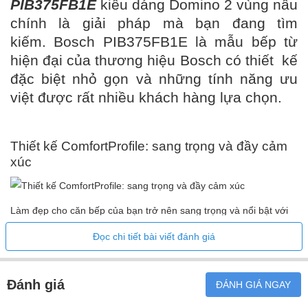
PIB375FB1E
kiểu dáng Domino 2 vùng nấu
chính là giải pháp mà bạn đang tìm
kiếm. Bosch PIB375FB1E là mẫu bếp từ
hiện đại của thương hiệu Bosch có thiết kế
đặc biệt nhỏ gọn và những tính năng ưu
việt được rất nhiều khách hàng lựa chọn.
Thiết kế ComfortProfile: sang trọng và đầy cảm
xúc
Làm đẹp cho căn bếp của bạn trở nên sang trọng và nổi bật với
thiết kế mặt kính vát viền trước, bo viền kim loại ở cạnh bên. Kiểu
Đọc chi tiết bài viết đánh giá
bếp Domino với chiều rộng 30cm cũng giúp bạn dễ dàng kết hợp
thêm các mặt bếp Domino hoặc kiểu dáng mặt bếp khác. Mặt
kính Schott Ceran của bếp được sản xuất tại Mainz – Đức, một
Đánh giá
ĐÁNH GIÁ NGAY
loại gốm kính cao cấp được làm từ gốm sứ thủy tinh đặc biệt có