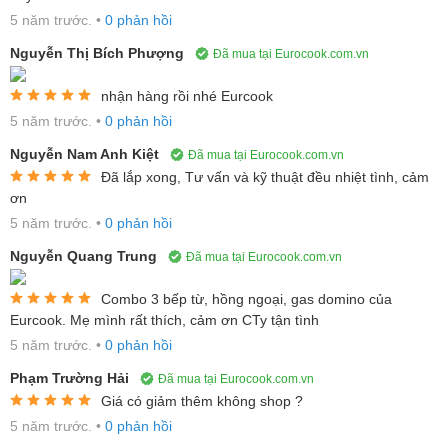
được cấu tạo từ loại kính gốm đặc biệt “SCHOTT CERAN” cao
5 năm trước.
•
0 phản hồi
cấp. Đây là loại mặt kính chuyên dùng cho các sản phẩm bếp
hiện đại với khả năng chịu nhiệt và chịu lực tốt nhất thế giới. Mặt
Nguyễn Thị Bích Phượng
Đã mua tại Eurocook.com.vn
bếp có thể chịu được cú sốc nhiệt lên đến 750 độ C và những va
nhận hàng rồi nhé Eurcook
đập mạnh, đảm bảo an toàn. Ngoài ra, mặt kính được làm từ
5 năm trước.
•
0 phản hồi
những nguyên liệu thân thiện với môi trường, dễ dàng lau chùi
Nguyễn Nam Anh Kiệt
làm sạch, đảm bảo an toàn cho sức khỏe của cả gia đình.
Đã mua tại Eurocook.com.vn
Đã lắp xong, Tư vấn và kỹ thuật đều nhiệt tình, cảm
ơn
5 năm trước.
•
0 phản hồi
Nhà sản xuất chọn màu đen cho bếp từ Bosch PIB375FB1EB.
Nguyễn Quang Trung
Đã mua tại Eurocook.com.vn
Đây là gam màu cơ bản nhưng sạch sẽ và sang trọng, có thể phù
hợp với mọi kiểu thiết kế bếp khác nhau. 2 viền trước và sau của
Combo 3 bếp từ, hồng ngoại, gas domino của
bếp vát cạnh ôm sát vào mặt đá. Hai cạnh bên được bo viền kim
Eurcook. Mẹ mình rất thích, cảm ơn CTy tận tình
loại ( thép không gỉ) cực kỳ chắc chắn và khỏe khoắn. Không khó
5 năm trước.
•
0 phản hồi
lý giải khi bếp từ Bosch PIB375FB1E khiến khách hàng ưng ý
Phạm Trường Hải
Đã mua tại Eurocook.com.vn
ngay từ cái nhìn đầu tiên
Giá có giảm thêm không shop ?
5 năm trước.
•
0 phản hồi