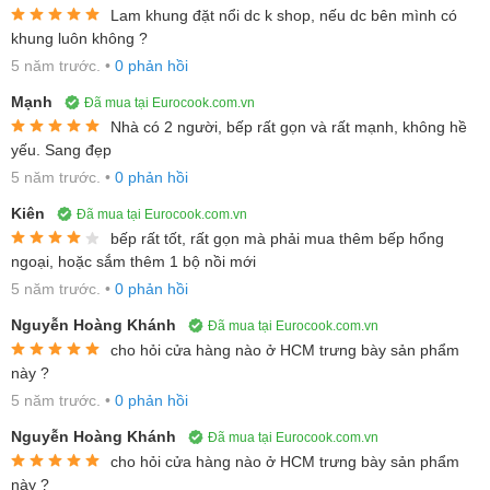
Lam khung đặt nổi dc k shop, nếu dc bên mình có
trình nấu nướng. Ví dụ, giờ đây bạn có thể đun sôi 2 lít nước
khung luôn không ?
nhanh gần gấp ba lần so với bếp nấu bằng sứ thủy tinh thông
5 năm trước.
•
0 phản hồi
thường.
Mạnh
Đã mua tại Eurocook.com.vn
Bếp từ Domino Bosch PIB375FB1E, 2 vùng
Nhà có 2 người, bếp rất gọn và rất mạnh, không hề
nấu nhỏ gọn thích hợp với mọi gia đình
yếu. Sang đẹp
5 năm trước.
•
0 phản hồi
Kiên
Đã mua tại Eurocook.com.vn
bếp rất tốt, rất gọn mà phải mua thêm bếp hổng
ngoại, hoặc sắm thêm 1 bộ nồi mới
Thiết kế ưu việt là ưu điểm nổi bật, tiết
5 năm trước.
•
0 phản hồi
kiệm không gian tối đa
Nguyễn Hoàng Khánh
Đã mua tại Eurocook.com.vn
Bếp từ Bosch PIB375FB1E được thiết kế theo hình chữ nhật đứng
cho hỏi cửa hàng nào ở HCM trưng bày sản phẩm
này ?
với kích thước 57 x 306 x 527 rất gọn gàng. Bosch PIB375FB1E
5 năm trước.
•
0 phản hồi
có 2 cùng nấu được sắp xếp trước sau. Vùng nấu phía trước có
công suất lên đến 2200W lớn hơn vùng bếp phía sau với công
Nguyễn Hoàng Khánh
Đã mua tại Eurocook.com.vn
suất tối đa là 1400W. Mặt kính của bếp từ Bosch PIB375FB1E
cho hỏi cửa hàng nào ở HCM trưng bày sản phẩm
này ?