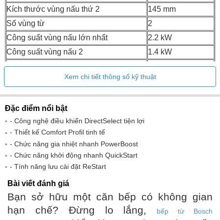
Kích thước vùng nấu thứ 2
145 mm
Số vùng từ
2
Công suất vùng nấu lớn nhất
2.2 kW
Công suất vùng nấu 2
1.4 kW
Tổng trọng lượng (kg)
6 kg
Xem chi tiết thông số kỹ thuật
Trọng lượng tịnh (kg)
5 kg
Đặc điểm nổi bật
- Công nghệ điều khiển DirectSelect tiện lợi
- Thiết kế Comfort Profil tinh tế
- Chức năng gia nhiệt nhanh PowerBoost
- Chức năng khởi động nhanh QuickStart
- Tính năng lưu cài đặt ReStart
Bài viết đánh giá
Bạn sở hữu một căn bếp có không gian
hạn chế? Đừng lo lắng,
bếp từ Bosch