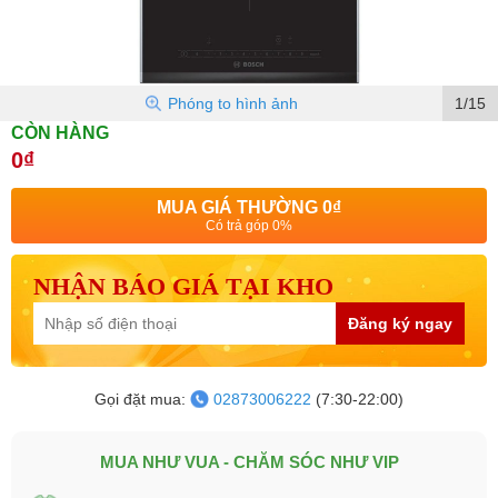
Phóng to hình ảnh
1/15
CÒN HÀNG
0₫
MUA GIÁ THƯỜNG
0₫
Có trả góp 0%
NHẬN BÁO GIÁ TẠI KHO
Đăng ký ngay
Gọi đặt mua:
02873006222
(7:30-22:00)
MUA NHƯ VUA - CHĂM SÓC NHƯ VIP