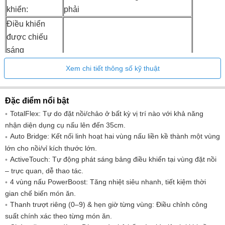
khiển:
phải
Điều khiển
được chiếu
sáng
Chức năng
Xem chi tiết thông số kỹ thuật
Power
Phát hiện chào
Đặc điểm nổi bật
Công tắc
TotalFlex: Tự do đặt nồi/chảo ở bất kỳ vị trí nào với khả năng
bật/tắt.
nhận diện dụng cụ nấu lên đến 35cm.
Chức năng
Auto Bridge: Kết nối linh hoạt hai vùng nấu liền kề thành một vùng
khóa
lớn cho nồi/vỉ kích thước lớn.
ActiveTouch: Tự động phát sáng bảng điều khiển tại vùng đặt nồi
Hệ thống an
– trực quan, dễ thao tác.
toàn cho trẻ
4 vùng nấu PowerBoost: Tăng nhiệt siêu nhanh, tiết kiệm thời
em.
gian chế biến món ăn.
Khóa an toàn
Thanh trượt riêng (0–9) & hẹn giờ từng vùng: Điều chỉnh công
suất chính xác theo từng món ăn.
Tín hiệu âm