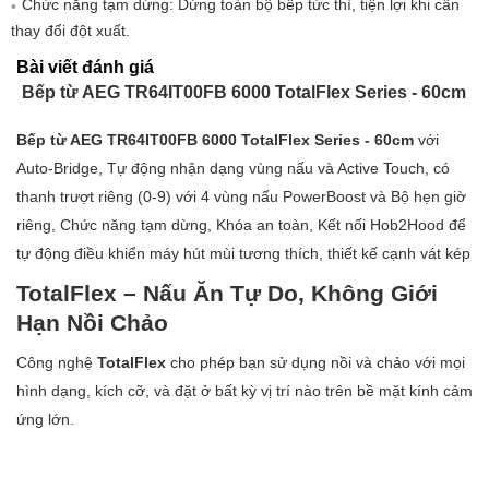
Chức năng tạm dừng: Dừng toàn bộ bếp tức thì, tiện lợi khi cần
thanh với tùy
thay đổi đột xuất.
chọn ngắt kết
Bài viết đánh giá
nối
Bếp từ AEG TR64IT00FB 6000 TotalFlex Series - 60cm
Đồng hồ bấm
Bếp từ AEG TR64IT00FB 6000 TotalFlex Series - 60cm
với
giờ
Auto-Bridge, Tự động nhận dạng vùng nấu và Active Touch, có
Tắt nguồn nấu trước khi hết thời
thanh trượt riêng (0-9) với 4 vùng nấu PowerBoost và Bộ hẹn giờ
Bộ hẹn giờ tiết
gian đã lập trình và sử dụng nhiệt
riêng, Chức năng tạm dừng, Khóa an toàn, Kết nối Hob2Hood để
kiệm:
còn lại từ vùng nấu để hoàn tất quá
tự động điều khiển máy hút mùi tương thích, thiết kế cạnh vát kép
trình nấu.
TotalFlex – Nấu Ăn Tự Do, Không Giới
Chức năng hẹn
Hạn Nồi Chảo
giờ
Opti Heat
Chức năng kiểm soát nhiệt dư 3
Công nghệ
TotalFlex
cho phép bạn sử dụng nồi và chảo với mọi
Control:
bước
hình dạng, kích cỡ, và đặt ở bất kỳ vị trí nào trên bề mặt kính cảm
Dễ dàng lắp
ứng lớn.
đặt nhờ hệ
thống không