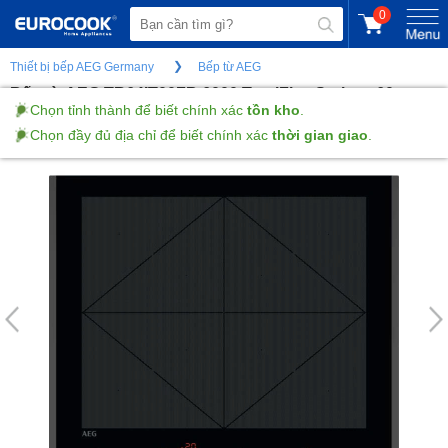
0
Thiết bị bếp AEG Germany
Bếp từ AEG
Bếp từ AEG TR64IT00FB 6000 TotalFlex Series - 60cm
Chọn tỉnh thành để biết chính xác
tồn kho
.
Chọn đầy đủ địa chỉ để biết chính xác
thời gian giao
.
(Gửi đánh giá)