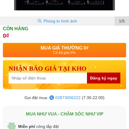
Phóng to hình ảnh
1/5
CÒN HÀNG
0₫
MUA GIÁ THƯỜNG
0₫
Có trả góp 0%
NHẬN BÁO GIÁ TẠI KHO
Đăng ký ngay
Gọi đặt mua:
02873006222
(7:30-22:00)
MUA NHƯ VUA - CHĂM SÓC NHƯ VIP
Miễn phí
công lắp đặt