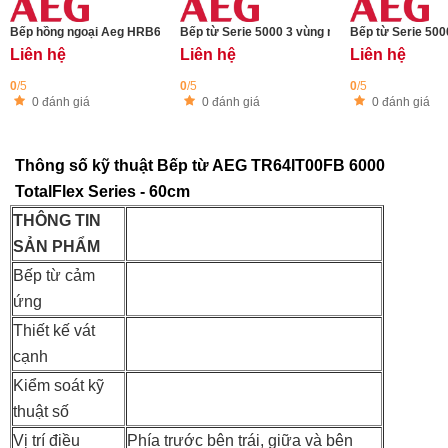
Bếp hồng ngoại Aeg HRB63321CK - 3000 Series
Bếp từ Serie 5000 3 vùng nấu AEG TN63IP0BI
Bếp từ Serie 50
Liên hệ
Liên hệ
Liên hệ
0
/5
0
/5
0
/5
0 đánh giá
0 đánh giá
0 đánh giá
Thông số kỹ thuật Bếp từ AEG TR64IT00FB 6000
TotalFlex Series - 60cm
THÔNG TIN
SẢN PHẨM
Bếp từ cảm
ứng
Thiết kế vát
cạnh
Kiểm soát kỹ
thuật số
Vị trí điều
Phía trước bên trái, giữa và bên