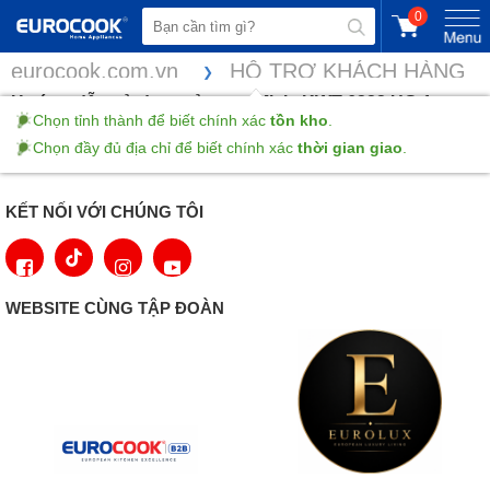
0
eurocook.com.vn
HỖ TRỢ KHÁCH HÀNG
Hướng dẫn sử dụng tủ rượu Miele KWT 6322 UG-1
Chọn tỉnh thành để biết chính xác
tồn kho
.
Chọn đầy đủ địa chỉ để biết chính xác
thời gian giao
.
Xem và tải HDSD
tại đây
KẾT NỐI VỚI CHÚNG TÔI
WEBSITE CÙNG TẬP ĐOÀN