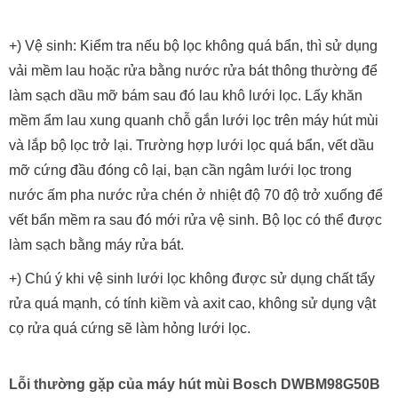
+) Vệ sinh: Kiểm tra nếu bộ lọc không quá bẩn, thì sử dụng
vải mềm lau hoặc rửa bằng nước rửa bát thông thường để
làm sạch dầu mỡ bám sau đó lau khô lưới lọc. Lấy khăn
mềm ẩm lau xung quanh chỗ gắn lưới lọc trên máy hút mùi
và lắp bộ lọc trở lại. Trường hợp lưới lọc quá bẩn, vết dầu
mỡ cứng đầu đóng cô lại, bạn cần ngâm lưới lọc trong
nước ấm pha nước rửa chén ở nhiệt độ 70 độ trở xuống để
vết bẩn mềm ra sau đó mới rửa vệ sinh. Bộ lọc có thể được
làm sạch bằng máy rửa bát.
+) Chú ý khi vệ sinh lưới lọc không được sử dụng chất tẩy
rửa quá mạnh, có tính kiềm và axit cao, không sử dụng vật
cọ rửa quá cứng sẽ làm hỏng lưới lọc.
Lỗi thường gặp của máy hút mùi Bosch DWBM98G50B