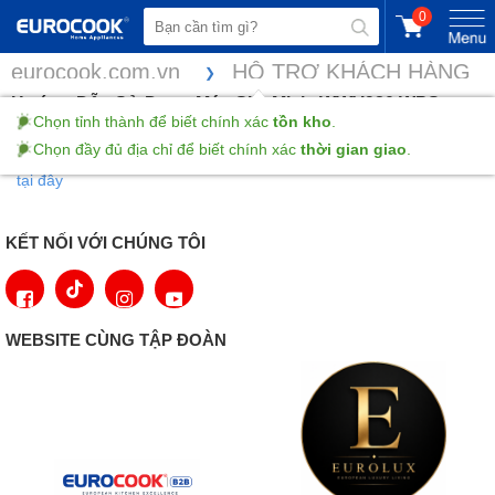
0
eurocook.com.vn
HỖ TRỢ KHÁCH HÀNG
Hướng Dẫn Sử Dụng Máy Giặt Miele WWV980 WPS
Chọn tỉnh thành để biết chính xác
tồn kho
.
Chọn đầy đủ địa chỉ để biết chính xác
thời gian giao
.
Xem và tải Hướng Dẫn Sử Dụng Máy Giặt Miele WWV980 WPS
tại đây
KẾT NỐI VỚI CHÚNG TÔI
WEBSITE CÙNG TẬP ĐOÀN