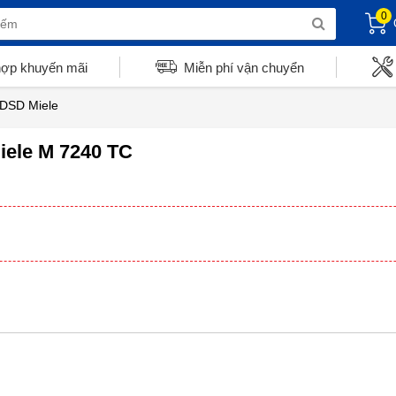
0
hợp khuyến mãi
Miễn phí vận chuyển
HDSD Miele
ele M 7240 TC