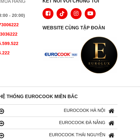
KẾT NỐI VỚI CHÚNG TÔI
 MUA HÀNG
00 - 20:00)
73006222
WEBSITE CÙNG TẬP ĐOÀN
73036222
.599.522
6.222
HỆ THỐNG EUROCOOK MIỀN BẮC
EUROCOOK HÀ NỘI
EUROCOOK ĐÀ NẴNG
EUROCOOK THÁI NGUYÊN