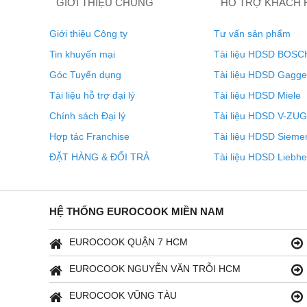
GIỚI THIỆU CHUNG
HỖ TRỢ KHÁCH
Giới thiệu Công ty
Tư vấn sản phẩm
Tin khuyến mại
Tài liệu HDSD BOSC
Góc Tuyển dụng
Tài liệu HDSD Gagg
Tài liệu hỗ trợ đại lý
Tài liệu HDSD Miele
Chính sách Đại lý
Tài liệu HDSD V-ZUG
Hợp tác Franchise
Tài liệu HDSD Sieme
ĐẶT HÀNG & ĐỔI TRẢ
Tài liệu HDSD Liebhe
HỆ THỐNG EUROCOOK MIỀN NAM
EUROCOOK QUẬN 7 HCM
EUROCOOK NGUYỄN VĂN TRỖI HCM
EUROCOOK VŨNG TÀU