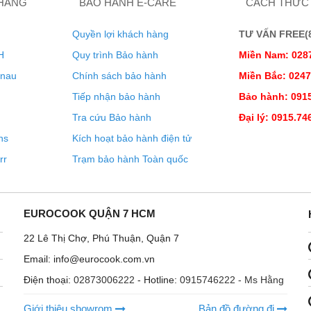
 HÀNG
BẢO HÀNH E-CARE
CÁCH THỨC
Quyền lợi khách hàng
TƯ VẤN FREE(8:
H
Quy trình Bảo hành
Miền Nam: 028
enau
Chính sách bảo hành
Miền Bắc: 024
Tiếp nhận bảo hành
Bảo hành: 0915
Tra cứu Bảo hành
Đại lý: 0915.74
ns
Kích hoạt bảo hành điện tử
rr
Trạm bảo hành Toàn quốc
EUROCOOK QUẬN 7 HCM
22 Lê Thị Chợ, Phú Thuận, Quận 7
Email: info@eurocook.com.vn
Điện thoại:
02873006222
- Hotline:
0915746222 - Ms Hằng
Giới thiệu showrom
Bản đồ đường đi