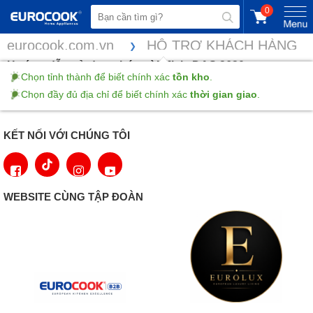
0
eurocook.com.vn
HỖ TRỢ KHÁCH HÀNG
Hướng dẫn sử dụng hút mùi Miele DAS 2620
Chọn tỉnh thành để biết chính xác
tồn kho
.
Chọn đầy đủ địa chỉ để biết chính xác
thời gian giao
.
Xem và tải HDSD
tại đây
KẾT NỐI VỚI CHÚNG TÔI
WEBSITE CÙNG TẬP ĐOÀN