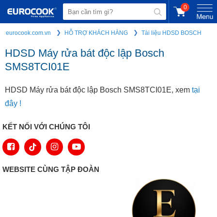
0
eurocook.com.vn
HỖ TRỢ KHÁCH HÀNG
Tài liệu HDSD BOSCH
HDSD Máy rửa bát độc lập Bosch
SMS8TCI01E
HDSD Máy rửa bát độc lập Bosch SMS8TCI01E, xem
tại
đây !
KẾT NỐI VỚI CHÚNG TÔI
WEBSITE CÙNG TẬP ĐOÀN