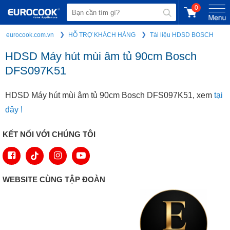
0
eurocook.com.vn
HỖ TRỢ KHÁCH HÀNG
Tài liệu HDSD BOSCH
HDSD Máy hút mùi âm tủ 90cm Bosch
DFS097K51
HDSD Máy hút mùi âm tủ 90cm Bosch DFS097K51, xem
tại
đây !
KẾT NỐI VỚI CHÚNG TÔI
WEBSITE CÙNG TẬP ĐOÀN