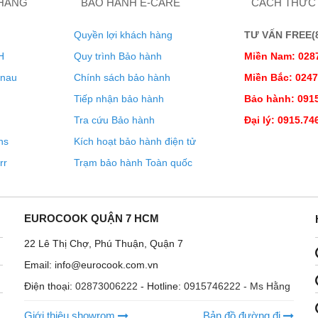
 HÀNG
BẢO HÀNH E-CARE
CÁCH THỨC
Quyền lợi khách hàng
TƯ VẤN FREE(8:
H
Quy trình Bảo hành
Miền Nam: 028
enau
Chính sách bảo hành
Miền Bắc: 024
Tiếp nhận bảo hành
Bảo hành: 0915
Tra cứu Bảo hành
Đại lý: 0915.74
ns
Kích hoạt bảo hành điện tử
rr
Trạm bảo hành Toàn quốc
EUROCOOK QUẬN 7 HCM
22 Lê Thị Chợ, Phú Thuận, Quận 7
Email: info@eurocook.com.vn
Điện thoại:
02873006222
- Hotline:
0915746222 - Ms Hằng
Giới thiệu showrom
Bản đồ đường đi