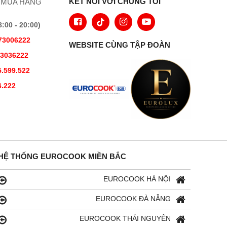
KẾT NỐI VỚI CHÚNG TÔI
 MUA HÀNG
00 - 20:00)
73006222
WEBSITE CÙNG TẬP ĐOÀN
73036222
.599.522
6.222
HỆ THỐNG EUROCOOK MIỀN BẮC
EUROCOOK HÀ NỘI
EUROCOOK ĐÀ NẴNG
EUROCOOK THÁI NGUYÊN