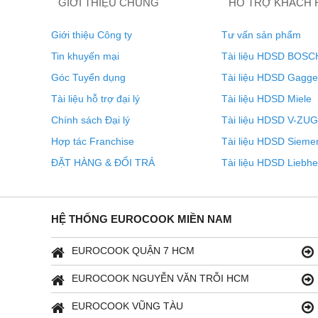
GIỚI THIỆU CHUNG
HỖ TRỢ KHÁCH
Giới thiệu Công ty
Tư vấn sản phẩm
Tin khuyến mại
Tài liệu HDSD BOSC
Góc Tuyển dụng
Tài liệu HDSD Gagg
Tài liệu hỗ trợ đại lý
Tài liệu HDSD Miele
Chính sách Đại lý
Tài liệu HDSD V-ZUG
Hợp tác Franchise
Tài liệu HDSD Sieme
ĐẶT HÀNG & ĐỔI TRẢ
Tài liệu HDSD Liebhe
HỆ THỐNG EUROCOOK MIỀN NAM
EUROCOOK QUẬN 7 HCM
EUROCOOK NGUYỄN VĂN TRỖI HCM
EUROCOOK VŨNG TÀU