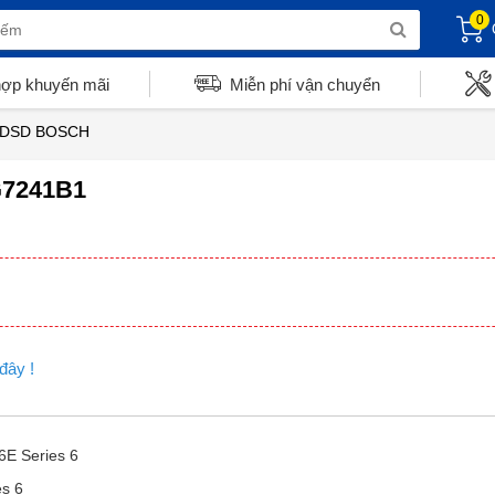
0
hợp khuyến mãi
Miễn phí vận chuyển
 HDSD BOSCH
G7241B1
 đây !
E Series 6
s 6