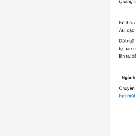
Quang cả
Kế thừa 
Âu, đặc 
Đội ngũ 
tự hào 
lần tại đ
- Ngành
Chuyên v
hút mùi