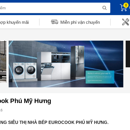
0
hợp khuyến mãi
Miễn phí vận chuyển
ook Phú Mỹ Hưng
16
NG SIÊU THỊ NHÀ BẾP EUROCOOK PHÚ MỸ HƯNG.