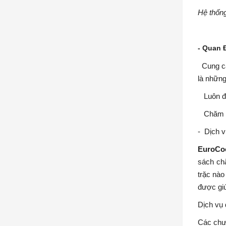
Hệ thống
- Quan 
Cung cấp
là những
Luôn đặ
Chăm só
- Dịch v
EuroCo
sách chă
trặc nào
được gi
Dịch vụ 
Các chươ