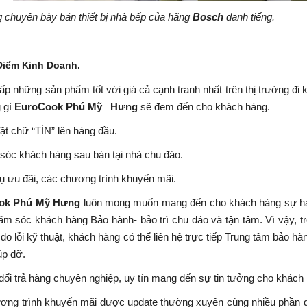
 chuyên bày bán thiết bị nhà bếp của hãng
Bosch
danh tiếng.
Điểm Kinh Doanh.
 những sản phẩm tốt với giá cả cạnh tranh nhất trên thị trường đ
 gì
EuroCook Phú Mỹ Hưng
sẽ đem đến cho khách hàng.
t chữ “TÍN” lên hàng đầu.
c khách hàng sau bán tại nhà chu đáo.
ụ ưu đãi, các chương trình khuyến mãi.
ok Phú Mỹ Hưng
luôn mong muốn mang đến cho khách hàng sự hài
m sóc khách hàng Bảo hành- bảo trì chu đáo và tận tâm. Vì vậy, tr
 do lỗi kỹ thuật, khách hàng có thể liên hệ trực tiếp Trung tâm bảo hà
úp đỡ.
đổi trả hàng chuyên nghiệp, uy tín mang đến sự tin tưởng cho khách
ng trình khuyến mãi được update thường xuyên cùng nhiều phần quà