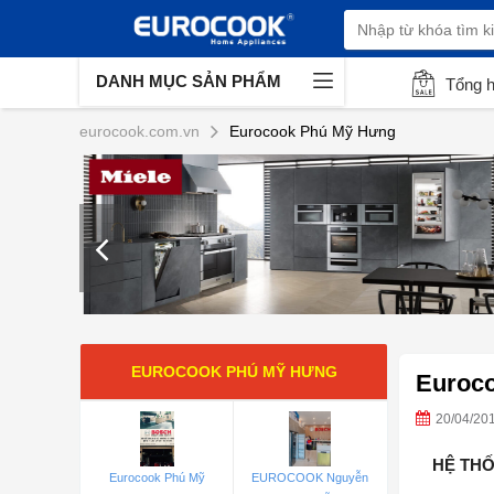
DANH MỤC SẢN PHẨM
Tổng 
eurocook.com.vn
Eurocook Phú Mỹ Hưng
EUROCOOK PHÚ MỸ HƯNG
Euroc
20/04/20
HỆ THỐ
Eurocook Phú Mỹ
EUROCOOK Nguyễn