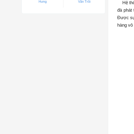
Hưng
Văn Trỗi
Hệ thốn
đà phát 
Được sự
hàng vô 