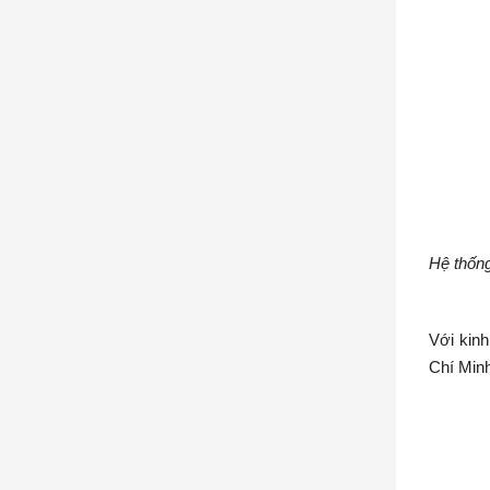
Hệ thốn
Với kinh
Chí Min