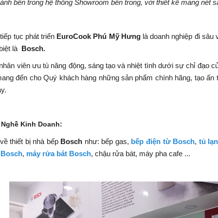
nh bên trong hệ thống Showroom bên trong, với thiết kế mang nét san
tiếp tục phát triển
EuroCook Phú Mỹ Hưng
là doanh nghiệp đi sâu 
biệt là
Bosch.
nhân viên ưu tú năng động, sáng tạo và nhiệt tình dưới sự chỉ đạo c
mang đến cho Quý khách hàng những sản phẩm chính hãng, tạo ấn tư
ây.
 Nghề Kinh Doanh:
ề thiết bị nhà bếp
Bosch
như: bếp gas,
bếp điện từ Bosch
,
tủ lạ
 Bosch
,
máy rửa bát Bosch
, chậu rửa bát, máy pha cafe ...