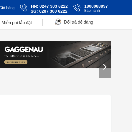
HN: 0247 303 6222
1800088897
Giỏ hàng
Bảo hành
SG: 0287 300 6222
Đổi trả dễ dàng
Miễn phí lắp đặt